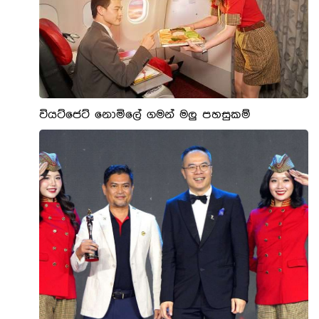
වියට්ජෙට් නොමිලේ ගමන් මලු පහසුකම්