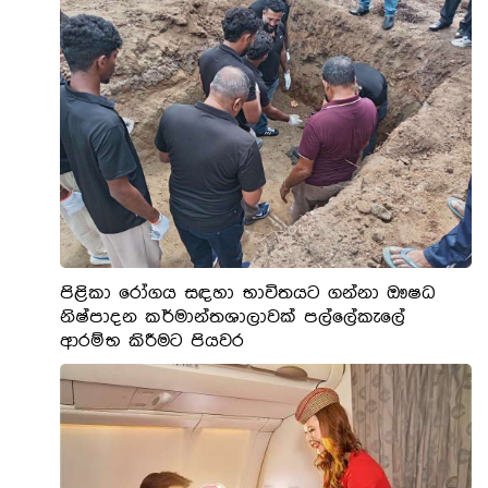
පිළිකා රෝගය සඳහා භාවිතයට ගන්නා ඖෂධ
නිෂ්පාදන කර්මාන්තශාලාවක් පල්ලේකැලේ
ආරම්භ කිරීමට පියවර