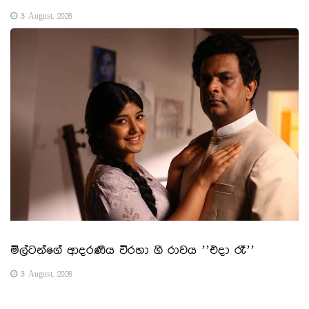
3 August, 2026
මිල්ටන්ගේ ආදරණීය විරහා ගී රාවය ’’එදා රෑ’’
3 August, 2026