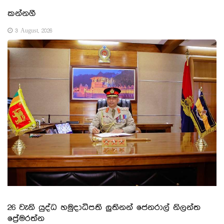
කන්නගී
3 August, 2026
26 වැනි යුද්ධ හමුදාධිපති ලුතිනන් ජෙනරාල් නිලන්ත
ප්‍රේමරත්න