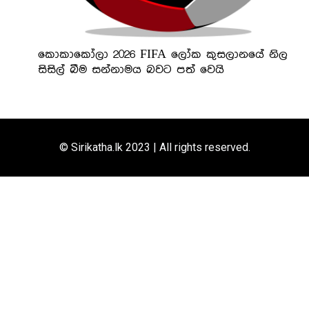
කොකාකෝලා 2026 FIFA ලෝක කුසලානයේ නිල
සිසිල් බීම සන්නාමය බවට පත් වෙයි
© Sirikatha.lk 2023 | All rights reserved.