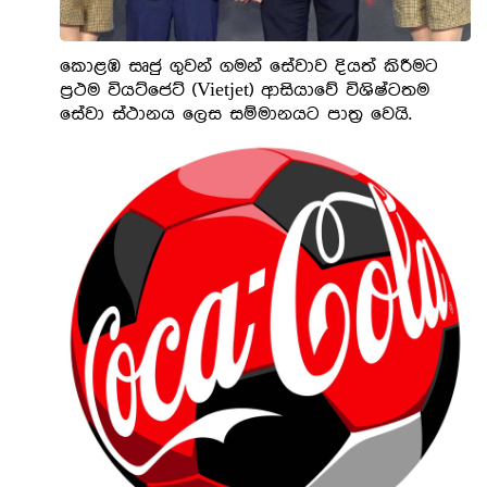
කොළඹ සෘජු ගුවන් ගමන් සේවාව දියත් කිරීමට
ප්‍රථම වියට්ජෙට් (Vietjet) ආසියාවේ විශිෂ්ටතම
සේවා ස්ථානය ලෙස සම්මානයට පාත්‍ර වෙයි.