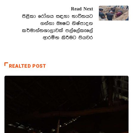
Read Next
පිළිකා රෝගය සඳහා භාවිතයට
ගන්නා ඖෂධ නිෂ්පාදන
කර්මාන්තශාලාවක් පල්ලේකැලේ
ආරම්භ කිරීමට පියවර
REALTED POST