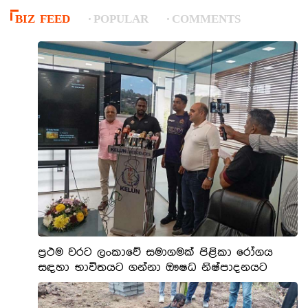
BIZ FEED
POPULAR
COMMENTS
ප්‍රථම වරට ලංකාවේ සමාගමක් පිළිකා රෝගය
සඳහා භාවිතයට ගන්නා ඖෂධ නිෂ්පාදනයට