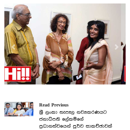
Previous
Next
Read Previous
ශ්‍රී ලංකා තැපෑල නව්‍යකරණයට
ජනාධිපති ලේකම්ගේ
ප්‍රධානත්වයෙන් පූර්ව සාකච්ඡාවක්