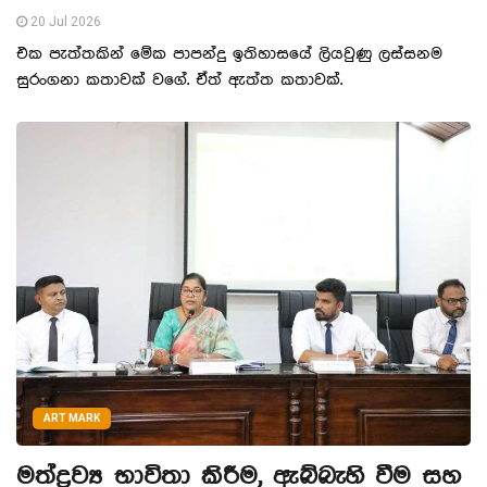
20 Jul 2026
එක පැත්තකින් මේක පාපන්දු ඉතිහාසයේ ලියවුණු ලස්සනම
සුරංගනා කතාවක් වගේ. ඒත් ඇත්ත කතාවක්.
ART MARK
මත්ද්‍රව්‍ය භාවිතා කිරීම, ඇබ්බැහි වීම සහ