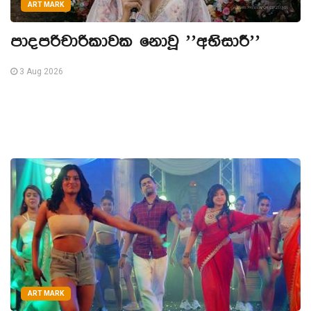
ART MARK
පාදපරිචාරිකාවක නොවූ ’’අභිසාරී’’
3 Aug 2026
ART MARK