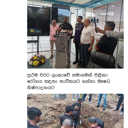
ප්‍රථම වරට ලංකාවේ සමාගමක් පිළිකා
රෝගය සඳහා භාවිතයට ගන්නා ඖෂධ
නිෂ්පාදනයට