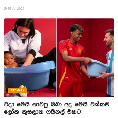
25 Jul 2026
ART MARK
එදා මෙසී නාවපු බබා අද මෙසී එක්කම
ලෝක කුසලාන ෆයිනල් එකට