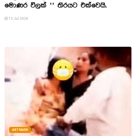
මොණර විලක් ’’ තිරයට එක්වෙයි.
13 Jul 2026
ART MARK