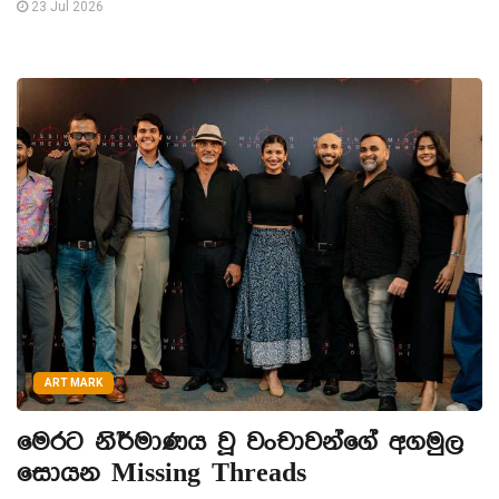
23 Jul 2026
ART MARK
මෙරට නිර්මාණය වූ වංචාවන්ගේ අගමුල
සොයන Missing Threads