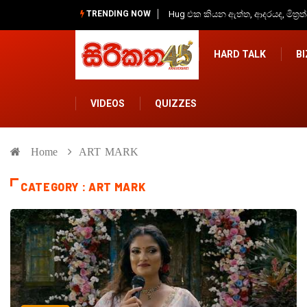
TRENDING NOW
දින හතරක මහ වැස්සක්, අවදානම් 
HARD TALK
B
VIDEOS
QUIZZES
Home
ART MARK
CATEGORY : ART MARK