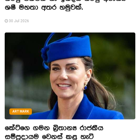
ශෂී මහතා අතර හමුවක්.
30 Jul 2026
ART MARK
කේට්ගෙ ගමන බ්‍රිතාන්‍ය රාජකීය
සම්ප්‍රදායම වෙනස් කළ හැටි