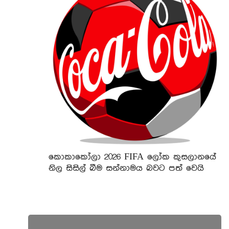
කොකාකෝලා 2026 FIFA ලෝක කුසලානයේ
නිල සිසිල් බීම සන්නාමය බවට පත් වෙයි