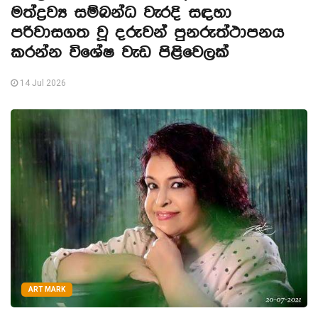
මත්ද්‍රව්‍ය සම්බන්ධ වැරදි සඳහා
පරිවාසගත වූ දරුවන් පුනරුත්ථාපනය
කරන්න විශේෂ වැඩ පිළිවෙලක්
14 Jul 2026
ART MARK