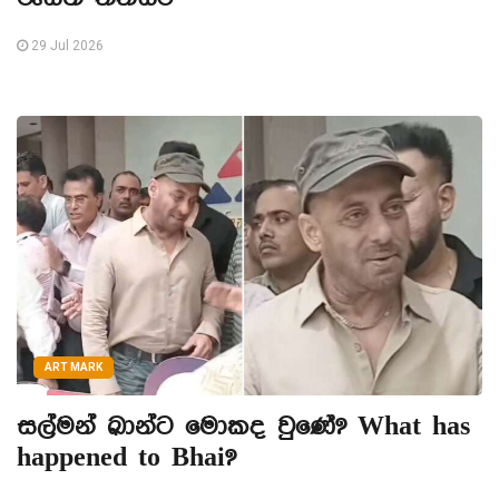
29 Jul 2026
ART MARK
සල්මන් ඛාන්ට මොකද වුණේ? What has
happened to Bhai?