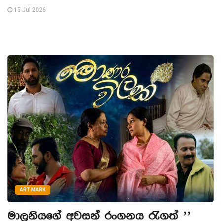
15 Jul 2026
ART MARK
මාලනියගේ අවසන් රංගනය රැගත් ’’