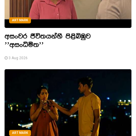
ART MARK
අසංවර ජීවිතයන්හී පිළිබිඹුව
’’අසංධිමිත’’
3 Aug 2026
ART MARK