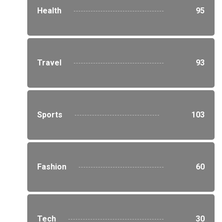
Health
95
Travel
93
Sports
103
Fashion
60
Tech
30