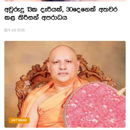
අවුරුදු 13ක දැරියක්, 30දෙනෙක් අතවර
කළ තිරිසන් අපරාධය
9 Jul 2026
ART MARK