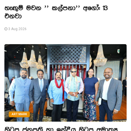
හැඟුම් මවන ’’ කල්පනා’’ අගෝ: 13
එනවා
3 Aug 2026
ART MARK
හිටපු ජනපති හා ඉන්දීය හිටපු අමාත්‍ය