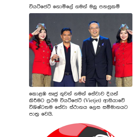
වියට්ජෙට් නොමිලේ ගමන් මලු පහසුකම්
කොළඹ සෘජු ගුවන් ගමන් සේවාව දියත්
කිරීමට ප්‍රථම වියට්ජෙට් (Vietjet) ආසියාවේ
විශිෂ්ටතම සේවා ස්ථානය ලෙස සම්මානයට
පාත්‍ර වෙයි.