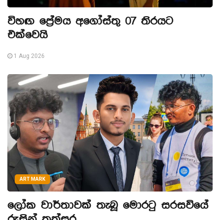
විහඟ ප්‍රේමය අගෝස්තු 07 තිරයට
එක්වෙයි
1 Aug 2026
ART MARK
ලෝක වාර්තාවක් තැබූ මොරටු සරසවියේ
රුසින් තත්සර