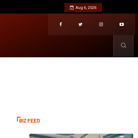
අනුන්ට උදව් කරන අය වැඩි කාලයක් ජීවත්
Aug 6, 2026
BIZ FEED