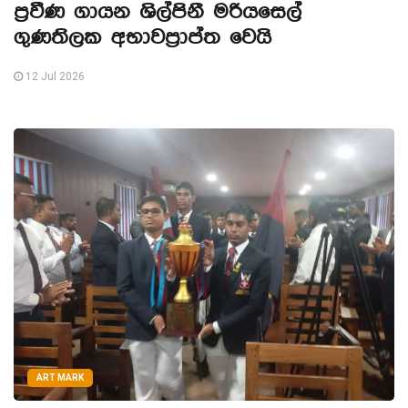
ප්‍රවීණ ගායන ශිල්පිනී මරියසෙල්
ගුණතිලක අභාවප්‍රාප්ත වෙයි
12 Jul 2026
ART MARK