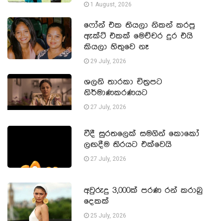
1 August, 2026
ෆෝන් එක තියලා නිකන් කරපු
ඇක්ට් එකක් මෙච්චර දුර එයි
කියලා හිතුවෙ නෑ
29 July, 2026
ශලනි තාරකා චිත්‍රපට
නිර්මාණකරණයට
27 July, 2026
වීදී සුරතලෙක් සමගින් කොකෝ
ලඟදීම තිරයට එක්වෙයි
27 July, 2026
අවුරුදු 3,000ක් පරණ රන් කරාබු
දෙකක්
25 July, 2026