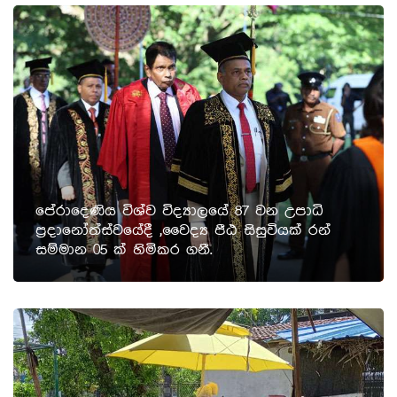
පේරාදෙණිය විශ්ව විද්‍යාලයේ 87 වන උපාධි
ප්‍රදානෝත්ස්වයේදී ,වෛද්‍ය පීඨ සිසුවියක් රන්
සම්මාන 05 ක් හිමිකර ගනී.