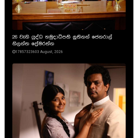
26 වැනි යුද්ධ හමුදාධිපති ලුතිනන් ජෙනරාල්
නිලන්ත ප්‍රේමරත්න
17857323603 August, 2026