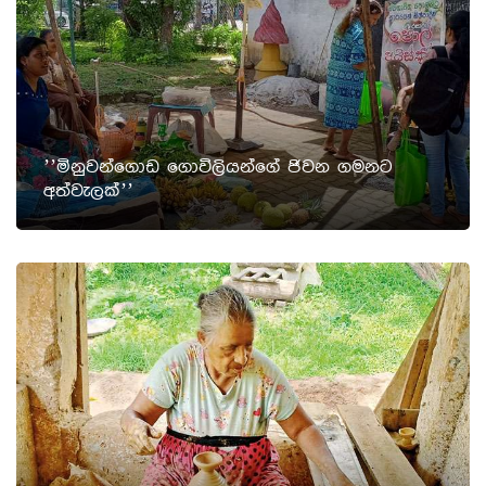
’’මිනුවන්ගොඩ ගොවිලියන්ගේ ජිවන ගමනට
අත්වැලක්’’