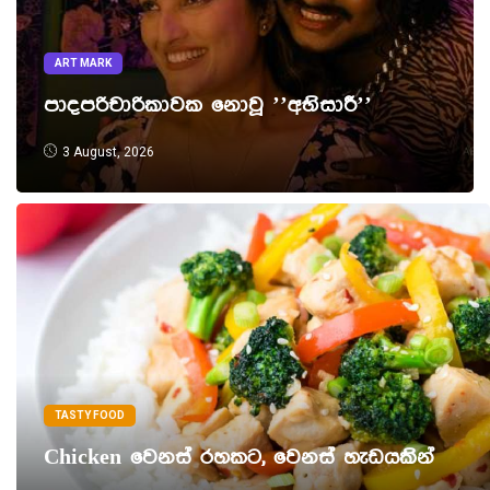
ART MARK
පාදපරිචාරිකාවක නොවූ ’’අභිසාරී’’
3 August, 2026
TASTY FOOD
Chicken වෙනස් රහකට, වෙනස් හැඩයකින්