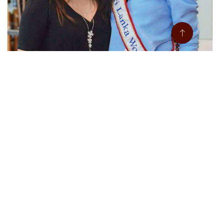
හැඩැති මුහුණකට මේවා අතහරින්න
23 July, 2026