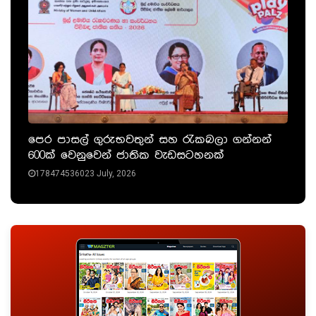
පෙර පාසල් ගුරුභවතුන් සහ රැකබලා ගන්නන්
600ක් වෙනුවෙන් ජාතික වැඩසටහනක්
178474536023 July, 2026