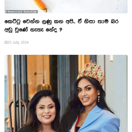
කෙට්ටු වෙන්න ලණු කන අපි.. ඒ නිසා තාම බර
අඩු වුණේ නැහැ නේද ?
25 July, 2026