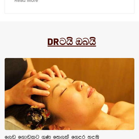
Read More
DRටයි ඔබයි
ලෙඩ ගොඩකට ගුණ තෙලක් ගෙදර හදමු