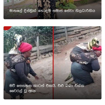
මාතලේ දිස්ත්‍රික් හොඳම සමාජ සේවා නිලධාරිනිය
මව් සෙනහස කාටත් එකයි. එළු බබා එක්ක
වෛරල් වූ ඇය