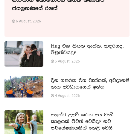
නි.විභාග කොමසාරිස් කියන ශිෂ්‍යත්ව
ජයග්‍රහණයේ රහස්
6 August, 2026
Hug එක කියන ඇත්ත, ආදරයද,
මිත්‍රත්වයද?
5 August, 2026
දින හතරක මහ වැස්සක්, අවදානම්
ගැන අවධානයෙන් ඉන්න
4 August, 2026
අනුන්ට උදව් කරන අය වැඩි
කාලයක් ජීවත් වෙයිද? නව
පර්යේෂණයකින් හෙළි වෙයි