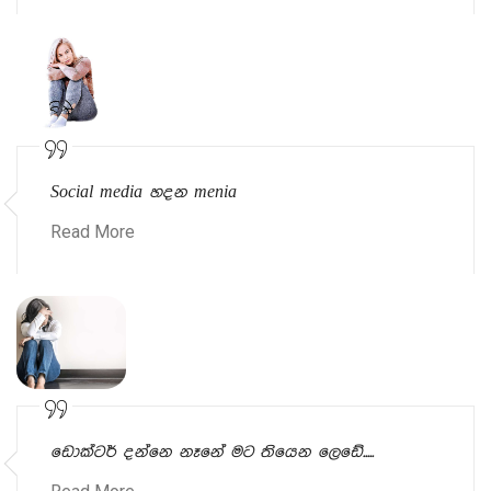
Social media හදන menia
Read More
ඩොක්ටර් දන්නෙ නෑනේ මට තියෙන ලෙඩේ.....