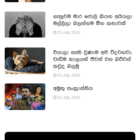
ගැහුවම මාර ජොලි කියන අයියලා
මල්ලිලා බලන්නම ඕන කතාවක්
23 July, 2026
එයාලා නැති වුණාම අපි විදවනවා.
වැඩිම කාලයක් ජීවත් වන බව්වන්
කවුද බලමු
23 July, 2026
අමුතු සංක්‍රාන්තිය
22 July, 2026