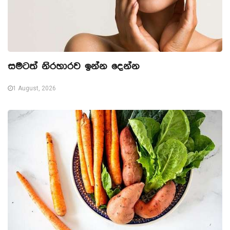
සමටත් නිරහාරව ඉන්න දෙන්න
1 August, 2026