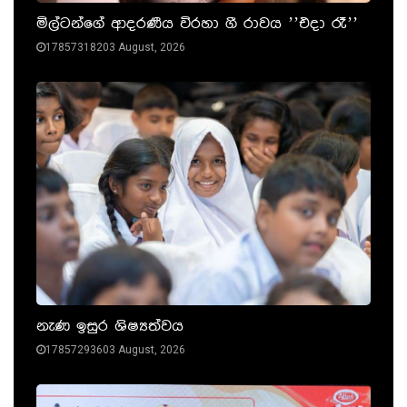
මිල්ටන්ගේ ආදරණීය විරහා ගී රාවය ’’එදා රෑ’’
17857318203 August, 2026
නැණ ඉසුර ශිෂ්‍යත්වය
17857293603 August, 2026