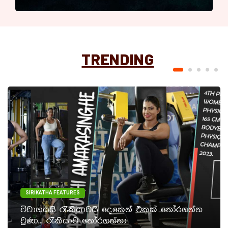
TRENDING
SIRIKATHA FEATURES
විවාහයයි රැකියාවයි දෙකෙන් එකක් තෝරගන්න
වුණා... රැකියාව තෝරගත්තා