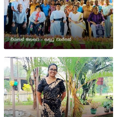
වියපත් මනසට - සතුටු වැස්සක්