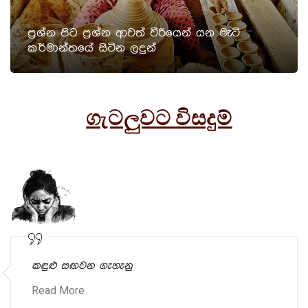
ප්‍රශ්න පිට ප්‍රශ්න ආවත් වීරියෙන් යන මැටි
කර්මාන්තයේ සිටින ලදුන්
ගැටලුවට විසදුම්
කඳුළු සඟවන ගැහැනු
Read More