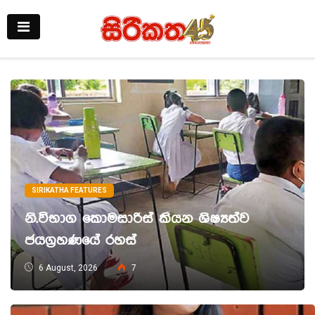
SIRIKATHA FEATURES
නි.විභාග කොමසාරිස් කියන ශිෂ්‍යත්ව
ජයග්‍රහණයේ රහස්
6 August, 2026
7