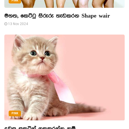
PINK
මහත, කෙට්ටු සිරුරු හැඩකරන Shape wair
13 Nov 2024
PINK
දවස සතුටින් ගතකරන්න නම්..