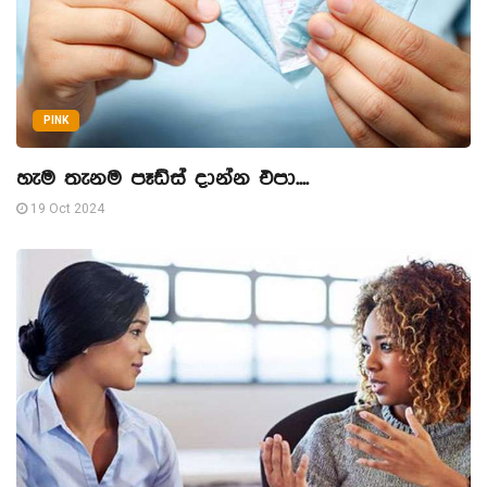
PINK
හැම තැනම පෑඩ්ස් දාන්න එපා....
19 Oct 2024