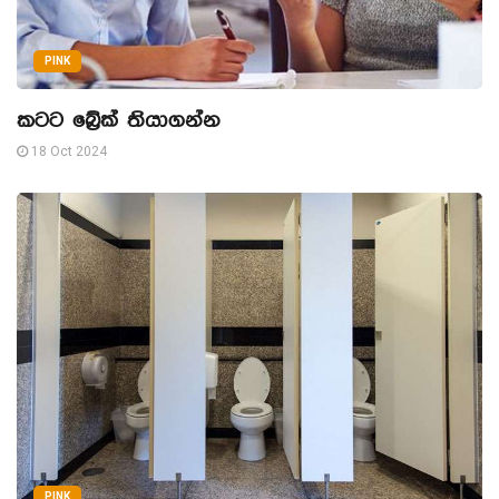
PINK
කටට බ්‍රේක් තියාගන්න
18 Oct 2024
PINK