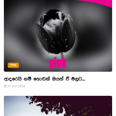
PINK
ආදරෙයි නම් ගොඩක් ඔයත් ඒ මලට....
27 Oct 2024