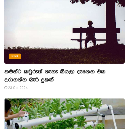
PINK
තමන්ට කවුරුත් නැහැ කියලා දැනෙන එක
දරාගන්න බැරි දුකක්
23 Oct 2024