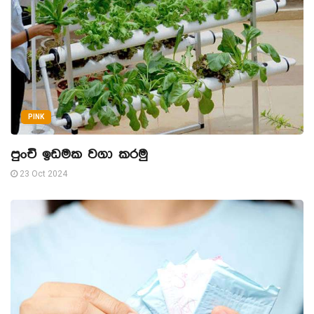
PINK
පුංචි ඉඩමක වගා කරමු
23 Oct 2024