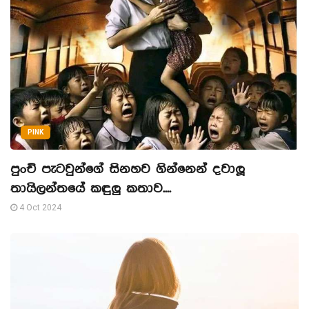
PINK
පුංචි පැටවුන්ගේ සිනහව ගින්නෙන් දවාලූ
තායිලන්තයේ කඳුලු කතාව....
4 Oct 2024