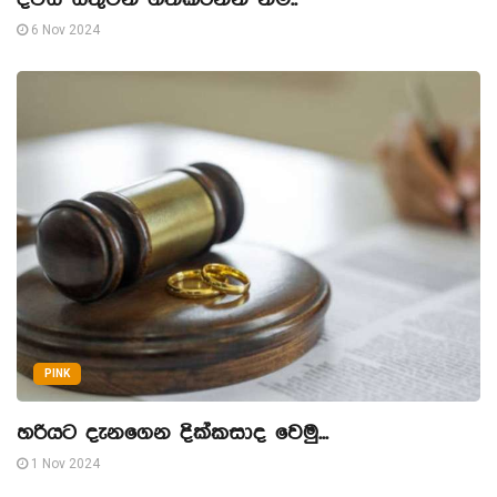
6 Nov 2024
PINK
හරියට දැනගෙන දික්කසාද වෙමු...
1 Nov 2024