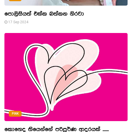
පොලිසියත් එක්ක බත්කන ගිරවා
17 Sep 2024
PINK
කොහෙද තියෙන්නේ පරිපූර්ණ ආදරයක් .......