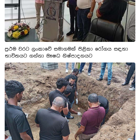
ප්‍රථම වරට ලංකාවේ සමාගමක් පිළිකා රෝගය සඳහා
භාවිතයට ගන්නා ඖෂධ නිෂ්පාදනයට