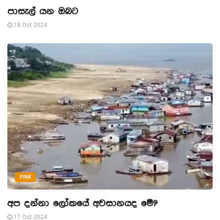
පාසැල් යන ඔබට
18 Oct 2024
PINK
අප දන්නා ලෝකයේ අවසානයද මේ?
17 Oct 2024