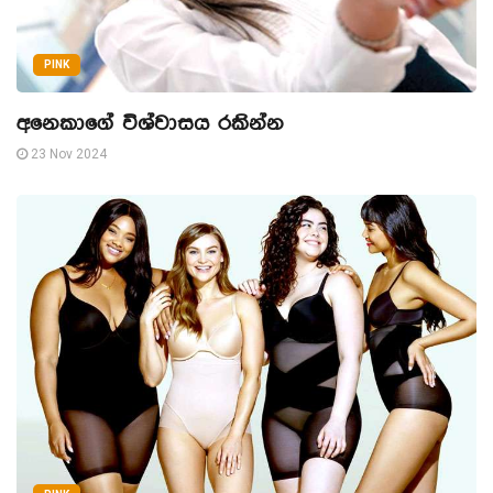
PINK
අනෙකාගේ විශ්වාසය රකින්න
23 Nov 2024