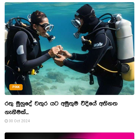
PINK
රතු මුහුදේ වතුර යට අමුතුම විදියේ අතිනත
ගැනීමක්...
30 Oct 2024