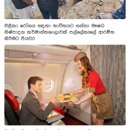
පිළිකා රෝගය සඳහා භාවිතයට ගන්නා ඖෂධ
නිෂ්පාදන කර්මාන්තශාලාවක් පල්ලේකැලේ ආරම්භ
කිරීමට පියවර