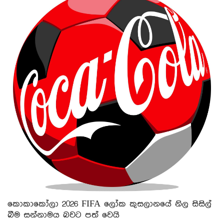
කොකාකෝලා 2026 FIFA ලෝක කුසලානයේ නිල සිසිල්
බීම සන්නාමය බවට පත් වෙයි