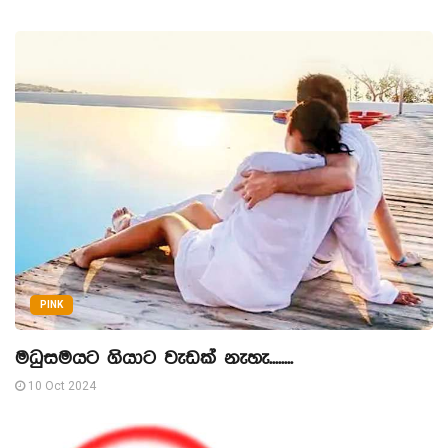
PINK
මධුසමයට ගියාට වැඩක් නැහැ........
10 Oct 2024