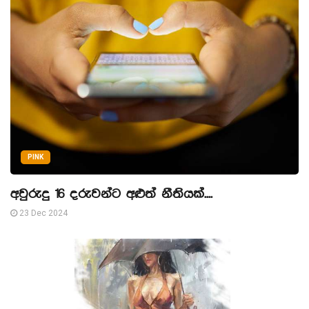
PINK
අවුරුදු 16 දරුවන්ට අළුත් නීතියක්....
23 Dec 2024