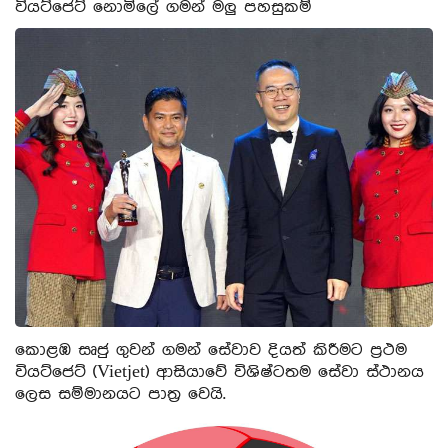
වියට්ජෙට් නොමිලේ ගමන් මලු පහසුකම්
කොළඹ සෘජු ගුවන් ගමන් සේවාව දියත් කිරීමට ප්‍රථම
වියට්ජෙට් (Vietjet) ආසියාවේ විශිෂ්ටතම සේවා ස්ථානය
ලෙස සම්මානයට පාත්‍ර වෙයි.