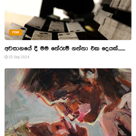
PINK
අවසානයේ දී මම තේරුම් ගත්තා එක දෙයක්........
25 Sep 2024