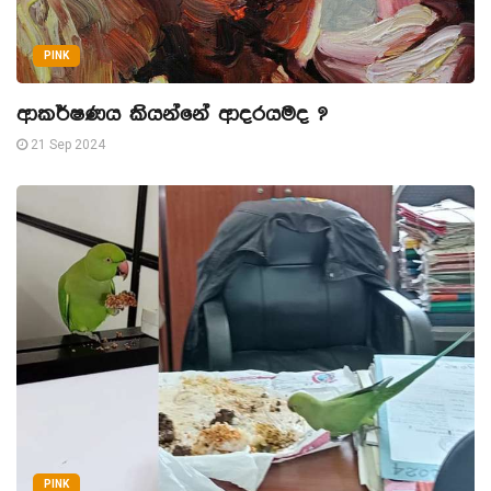
PINK
ආකර්ෂණය කියන්නේ ආදරයමද ?
21 Sep 2024
PINK