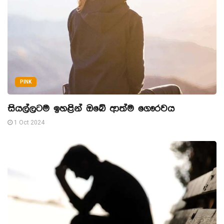
PINK
සියල්ලටම ඉහළින් ඔබේ ආත්ම ගෞරවය
1 Oct 2024