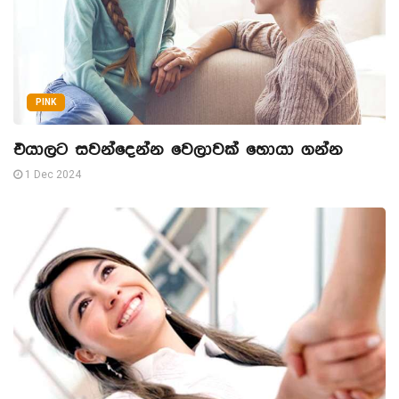
PINK
එයාලට සවන්දෙන්න වෙලාවක් හොයා ගන්න
1 Dec 2024