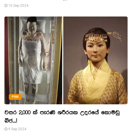
10 Sep 2024
PINK
වසර 2,000 ක් පැරණි ශරීරයක උදරයේ කොමඩු
බීජ....!
9 Sep 2024