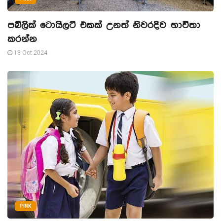
පබ්ලික් ටොයිලට් එකක් උනත් නිවරදිව භාවිතා
කරන්න
18 Oct 2024
PINK