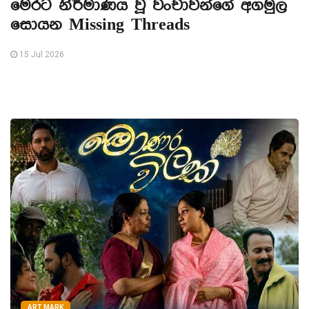
මෙරට නිර්මාණය වූ වංචාවන්ගේ අගමුල
සොයන Missing Threads
15 Jul 2026
ART MARK