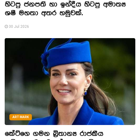
හිටපු ජනපති හා ඉන්දීය හිටපු අමාත්‍ය
ශෂී මහතා අතර හමුවක්.
30 Jul 2026
ART MARK
කේට්ගෙ ගමන බ්‍රිතාන්‍ය රාජකීය