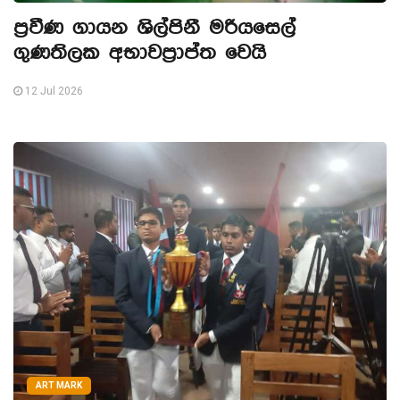
ප්‍රවීණ ගායන ශිල්පිනී මරියසෙල්
ගුණතිලක අභාවප්‍රාප්ත වෙයි
12 Jul 2026
ART MARK