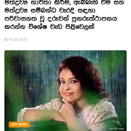
මත්ද්‍රව්‍ය භාවිතා කිරීම, ඇබ්බැහි වීම සහ
මත්ද්‍රව්‍ය සම්බන්ධ වැරදි සඳහා
පරිවාසගත වූ දරුවන් පුනරුත්ථාපනය
කරන්න විශේෂ වැඩ පිළිවෙලක්
14 Jul 2026
ART MARK