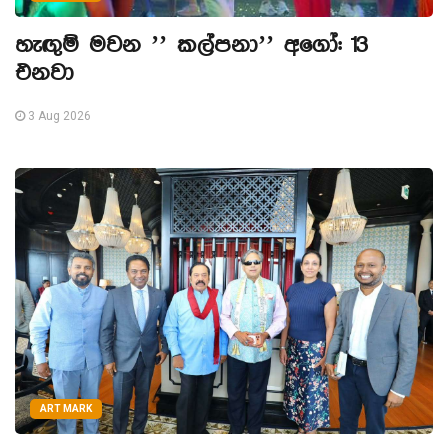
හැඟුම් මවන ’’ කල්පනා’’ අගෝ: 13
එනවා
3 Aug 2026
ART MARK