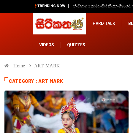
TRENDING NOW
Hug එක කියන ඇත්ත, ආදරයද, මිත්‍රත
HARD TALK
B
VIDEOS
QUIZZES
Home
ART MARK
CATEGORY : ART MARK