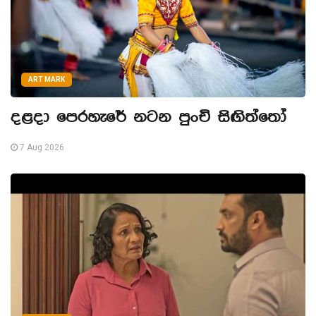
ART MARK
දළදා පෙරහැරේ නටන පුංචි සිඟිත්තෝ
7 Aug 2026