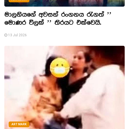
මාලනියගේ අවසන් රංගනය රැගත් ’’
මොණර විලක් ’’ තිරයට එක්වෙයි.
13 Jul 2026
ART MARK