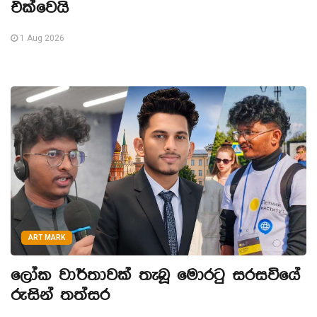
එක්වෙයි
1 Aug 2026
ART MARK
ලෝක වාර්තාවක් තැබූ මොරටු සරසවියේ
රුසින් තත්සර