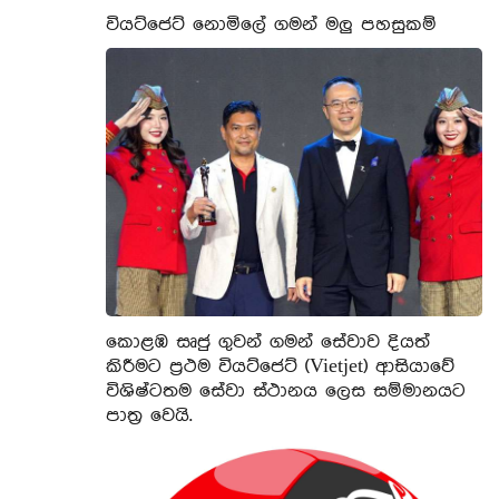
වියට්ජෙට් නොමිලේ ගමන් මලු පහසුකම්
කොළඹ සෘජු ගුවන් ගමන් සේවාව දියත්
කිරීමට ප්‍රථම වියට්ජෙට් (Vietjet) ආසියාවේ
විශිෂ්ටතම සේවා ස්ථානය ලෙස සම්මානයට
පාත්‍ර වෙයි.