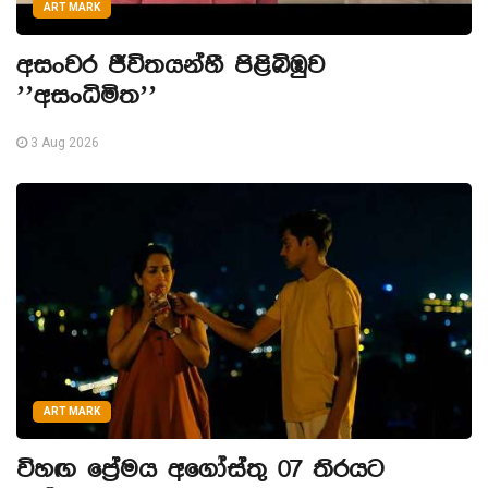
ART MARK
අසංවර ජීවිතයන්හී පිළිබිඹුව
’’අසංධිමිත’’
3 Aug 2026
ART MARK
විහඟ ප්‍රේමය අගෝස්තු 07 තිරයට