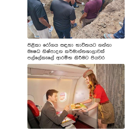
පිළිකා රෝගය සඳහා භාවිතයට ගන්නා
ඖෂධ නිෂ්පාදන කර්මාන්තශාලාවක්
පල්ලේකැලේ ආරම්භ කිරීමට පියවර