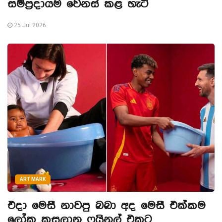
සම්ප්‍රදායම වෙනස් කළ හැටි
25 Jul 2026
ART MARK
එදා මෙසී නාවපු බබා අද මෙසී එක්කම
ලෝක කුසලාන ෆයිනල් එකට