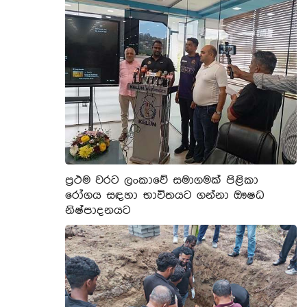
ප්‍රථම වරට ලංකාවේ සමාගමක් පිළිකා
රෝගය සඳහා භාවිතයට ගන්නා ඖෂධ
නිෂ්පාදනයට