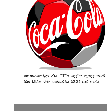
කොකාකෝලා 2026 FIFA ලෝක කුසලානයේ
නිල සිසිල් බීම සන්නාමය බවට පත් වෙයි