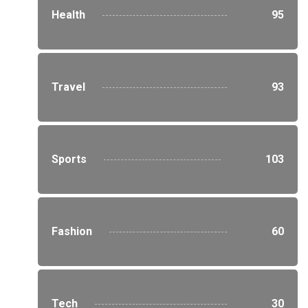
Health
95
Travel
93
Sports
103
Fashion
60
Tech
30