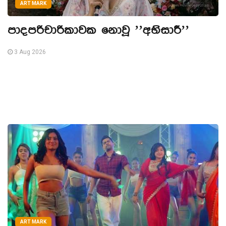
ART MARK
පාදපරිචාරිකාවක නොවූ ’’අභිසාරී’’
3 Aug 2026
ART MARK