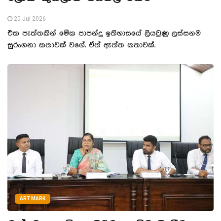
20 Jul 2026
එක පැත්තකින් මේක පාපන්දු ඉතිහාසයේ ලියවුණු ලස්සනම
සුරංගනා කතාවක් වගේ. ඒත් ඇත්ත කතාවක්.
ART MARK