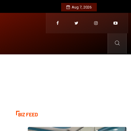
දින හතරක මහ වැස්සක්, අවදානම් ගැන අව
Aug 7, 2026
BIZ FEED