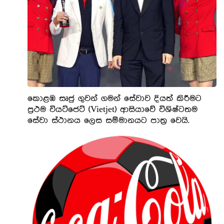
කොළඹ සෘජු ගුවන් ගමන් සේවාව දියත් කිරීමට
ප්‍රථම වියට්ජෙට් (Vietjet) ආසියාවේ විශිෂ්ටතම
සේවා ස්ථානය ලෙස සම්මානයට පාත්‍ර වෙයි.