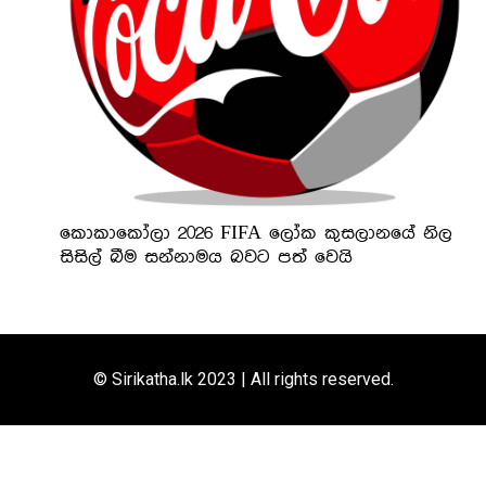
කොකාකෝලා 2026 FIFA ලෝක කුසලානයේ නිල
සිසිල් බීම සන්නාමය බවට පත් වෙයි
© Sirikatha.lk 2023 | All rights reserved.