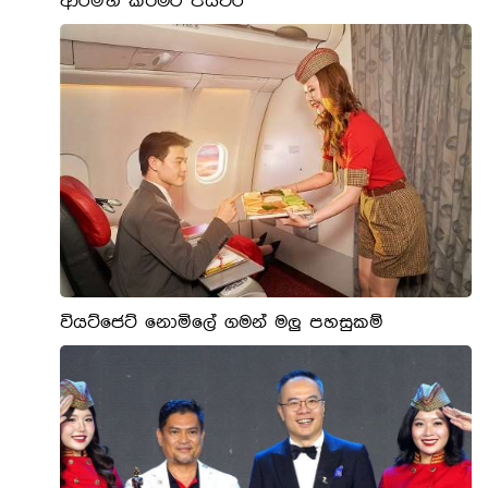
ආරම්භ කිරීමට පියවර
වියට්ජෙට් නොමිලේ ගමන් මලු පහසුකම්