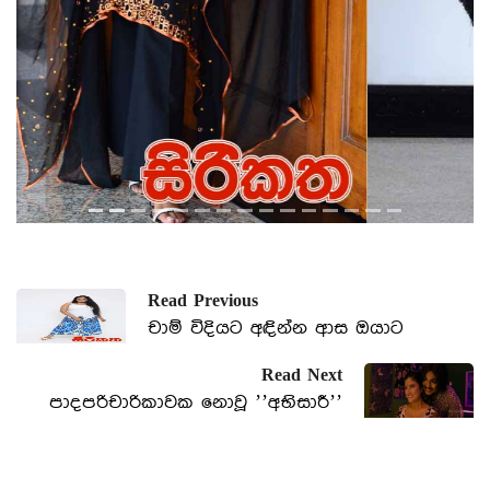
Read Previous
චාම් විදියට අඳින්න ආස ඔයාට
Read Next
පාදපරිචාරිකාවක නොවූ ’’අභිසාරී’’