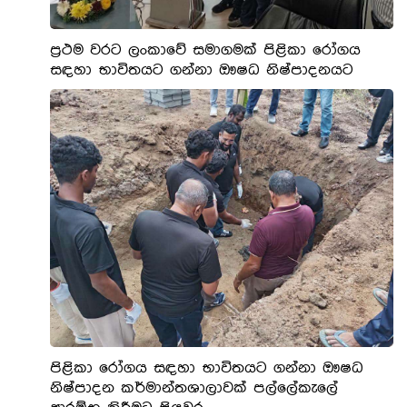
ප්‍රථම වරට ලංකාවේ සමාගමක් පිළිකා රෝගය
සඳහා භාවිතයට ගන්නා ඖෂධ නිෂ්පාදනයට
පිළිකා රෝගය සඳහා භාවිතයට ගන්නා ඖෂධ
නිෂ්පාදන කර්මාන්තශාලාවක් පල්ලේකැලේ