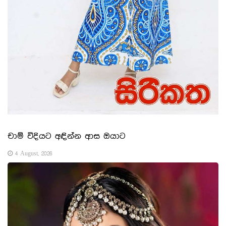
චාම් විදියට අඳින්න ආස ඔයාට
4 August, 2026