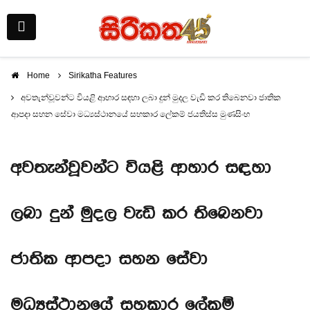
Home
Sirikatha Features
අවතැන්වූවන්ට වියළි ආහාර සඳහා ලබා දුන් මුදල වැඩි කර තිබෙනවා ජාතික
ආපදා සහන සේවා මධ්‍යස්ථානයේ සහකාර ලේකම් ජයතිස්ස මුණසිංහ
අවතැන්වූවන්ට වියළි ආහාර සඳහා
ලබා දුන් මුදල වැඩි කර තිබෙනවා
ජාතික ආපදා සහන සේවා
මධ්‍යස්ථානයේ සහකාර ලේකම්