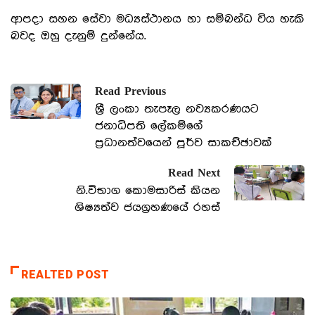
ආපදා සහන සේවා මධ්‍යස්ථානය හා සම්බන්ධ විය හැකි
බවද ඔහු දැනුම් දුන්නේය.
Read Previous
ශ්‍රී ලංකා තැපෑල නව්‍යකරණයට
ජනාධිපති ලේකම්ගේ
ප්‍රධානත්වයෙන් පූර්ව සාකච්ඡාවක්
Read Next
නි.විභාග කොමසාරිස් කියන
ශිෂ්‍යත්ව ජයග්‍රහණයේ රහස්
REALTED POST