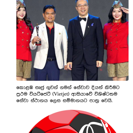
කොළඹ සෘජු ගුවන් ගමන් සේවාව දියත් කිරීමට
ප්‍රථම වියට්ජෙට් (Vietjet) ආසියාවේ විශිෂ්ටතම
සේවා ස්ථානය ලෙස සම්මානයට පාත්‍ර වෙයි.