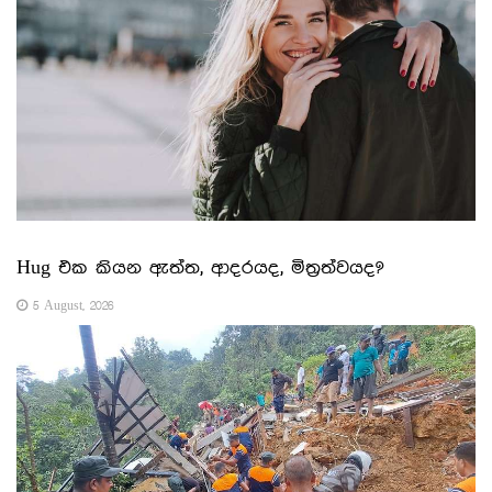
Hug එක කියන ඇත්ත, ආදරයද, මිත්‍රත්වයද?
5 August, 2026