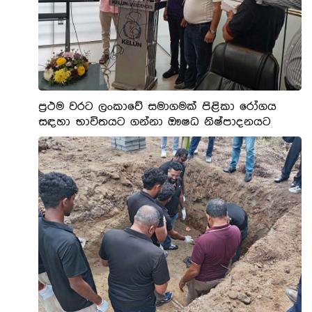
ප්‍රථම වරට ලංකාවේ සමාගමක් පිළිකා රෝගය
සඳහා භාවිතයට ගන්නා ඖෂධ නිෂ්පාදනයට