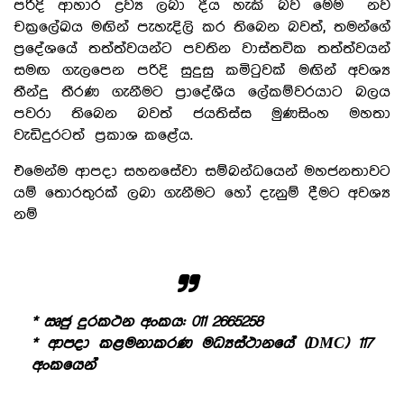
පරිදි ආහාර ද්‍රව්‍ය ලබා දීය හැකි බව මෙම නව
චක්‍රලේඛය මඟින් පැහැදිලි කර තිබෙන බවත්, තමන්ගේ
ප්‍රදේශයේ තත්ත්වයන්ට පවතින වාස්තවික තත්ත්වයන්
සමඟ ගැලපෙන පරිදි සුදුසු කමිටුවක් මඟින් අවශ්‍ය
තීන්දු තීරණ ගැනීමට ප්‍රාදේශීය ලේකම්වරයාට බලය
පවරා තිබෙන බවත් ජයතිස්ස මුණසිංහ මහතා
වැඩිදුරටත් ප්‍රකාශ කළේය.
එමෙන්ම ආපදා සහනසේවා සම්බන්ධයෙන් මහජනතාවට
යම් තොරතුරක් ලබා ගැනීමට හෝ දැනුම් දීමට අවශ්‍ය
නම්
* ඍජු දුරකථන අංකය: 011 2665258
* ආපදා කළමනාකරණ මධ්‍යස්ථානයේ (DMC) 117
අංකයෙන්