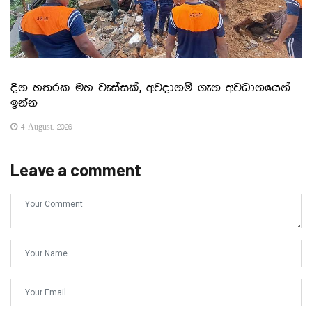
දින හතරක මහ වැස්සක්, අවදානම් ගැන අවධානයෙන්
ඉන්න
4 August, 2026
Leave a comment