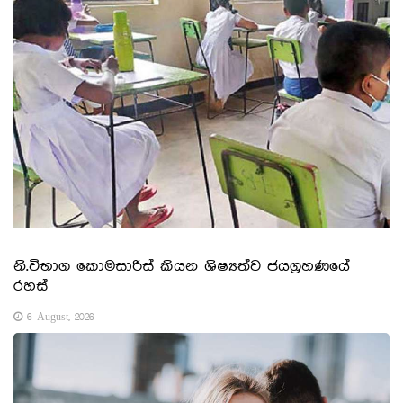
නි.විභාග කොමසාරිස් කියන ශිෂ්‍යත්ව ජයග්‍රහණයේ
රහස්
6 August, 2026