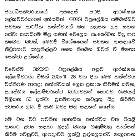
ජනාධිපතිවරයාගේ උපදෙස් පරිදි, ආරක්ෂක
ලේකම්වරයාගේ අත්සනින් 1(2025) චක්‍රලේඛය සම්බන්ධව
පවතින ආර්ථික තත්ත්වයන් මත ගලපන ලද සහන
සේවා සැපයීමේ මිල ගණන් මෙලෙස සංශෝධන සිදු කර
තිබෙන බවත්, මෙහිදී විශේෂයෙන් පවතින ආපදාවේ
තීව්‍රරතාව සැලකිල්ලට ගෙන තිබෙන බවත් ඒ මහතා
පෙන්වා දුන්නේය.
එමෙන්ම 3(2025) චක්‍රලේඛය අනුව ආරක්ෂක
ලේකම්වරයා විසින් 2025-11- 28 වන දින මෙම තත්ත්වය
විස්තීරණ ආපදා තත්ත්වයක් ලෙස ප්‍රකාශ කිරීමත් සමඟ,
ප්‍රාදේශීය ලේකම්වරුන්ට බාධාවකින් තොරව රුපියල්
මිලියන 50 දක්වා ප්‍රසම්පාදන කටයුතු සිදු කිරීමට
අවසරය ලබා දී ඇති බවද ඔහු සඳහන් කළේය.
මේ වන විට පවතින නෛතික තත්ත්වය වන වියළි
ආහාර ද්‍රව්‍ය සඳහා මුදල් බැංකු ගිණුම්වල තැන්පත්
කිරීම වෙනුවට, ආපදාවට ලක්වූ පුද්ගලයන්ට ගැලපෙන