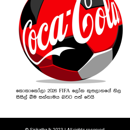
කොකාකෝලා 2026 FIFA ලෝක කුසලානයේ නිල
සිසිල් බීම සන්නාමය බවට පත් වෙයි
© Sirikatha.lk 2023 | All rights reserved.