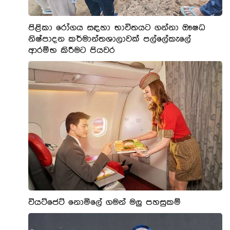
පිළිකා රෝගය සඳහා භාවිතයට ගන්නා ඖෂධ
නිෂ්පාදන කර්මාන්තශාලාවක් පල්ලේකැලේ
ආරම්භ කිරීමට පියවර
වියට්ජෙට් නොමිලේ ගමන් මලු පහසුකම්