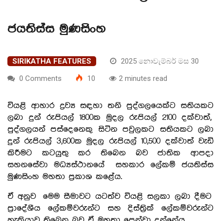
ජයතිස්ස මුණසිංහ
SIRIKATHA FEATURES
2025 නොවැම්බර් මස 30
0 Comments
10
2 minutes read
වියළි ආහාර ද්‍රව්‍ය සඳහා තනි පුද්ගලයෙක්ට සතියකට
ලබා දුන් රුපියල් 1800ක මුදල රුපියල් 2100 දක්වාත්,
පුද්ගලයන් පස්දෙනෙකු සිටින පවුලකට සතියකට ලබා
දුන් රුපියල් 3,600ක මුදල රුපියල් 10,500 දක්වාත් වැඩි
කිරීමට කටයුතු කර තිබෙන බව ජාතික ආපදා
සහනසේවා මධ්‍යස්ථානයේ සහකාර ලේකම් ජයතිස්ස
මුණසිංහ මහතා ප්‍රකාශ කළේය.
ඒ අනුව මෙම සීමාවට යටත්ව වියළි සලකා ලබා දීමට
ප්‍රාදේශීය ලේකම්වරුන්ට සහ දිස්ත්‍රික් ලේකම්වරුන්ට
හැකියාව තිබෙන බව ඒ මහතා පෙන්වා දුන්නේය.