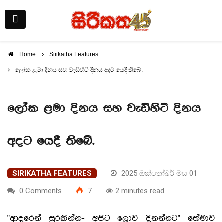
Home
Sirikatha Features
‍ලෝක ළමා දිනය සහ වැඩිහිටි දිනය අදට යෙදී තිබේ.
‍ලෝක ළමා දිනය සහ වැඩිහිටි දිනය
අදට යෙදී තිබේ.
SIRIKATHA FEATURES
2025 ඔක්තෝබර් මස 01
0 Comments
7
2 minutes read
"ආදරෙන් සුරකින්න- අපිට ලොව දිනන්නට" තේමාව