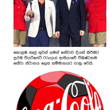
කොළඹ සෘජු ගුවන් ගමන් සේවාව දියත් කිරීමට
ප්‍රථම වියට්ජෙට් (Vietjet) ආසියාවේ විශිෂ්ටතම
සේවා ස්ථානය ලෙස සම්මානයට පාත්‍ර වෙයි.