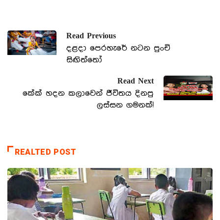
Read Previous
දළදා පෙරහැරේ නටන පුංචි
සිඟිත්තෝ
Read Next
කේක් හදන කලාවෙන් ජීවිතය දිනපු
ලස්සන ගමනක්!
REALTED POST