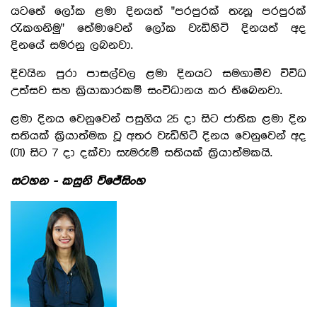
යටතේ ලෝක ළමා දිනයත් "පරපුරක් තැනූ පරපුරක්
රැකගනිමු" තේමාවෙන් ලෝක වැඩිහිටි දිනයත් අද
දිනයේ සමරනු ලබනවා.
දිවයින පුරා පාසල්වල ළමා දිනයට සමගාමීව විවිධ
උත්සව සහ ක්‍රියාකාරකම් සංවිධානය කර තිබෙනවා.
ළමා දිනය වෙනුවෙන් පසුගිය 25 දා සිට ජාතික ළමා දින
සතියක් ක්‍රියාත්මක වූ අතර වැඩිහිටි දිනය වෙනුවෙන් අද
(01) සිට 7 දා දක්වා සැමරුම් සතියක් ක්‍රියාත්මකයි.
සටහන - කසුනි විජේසිංහ