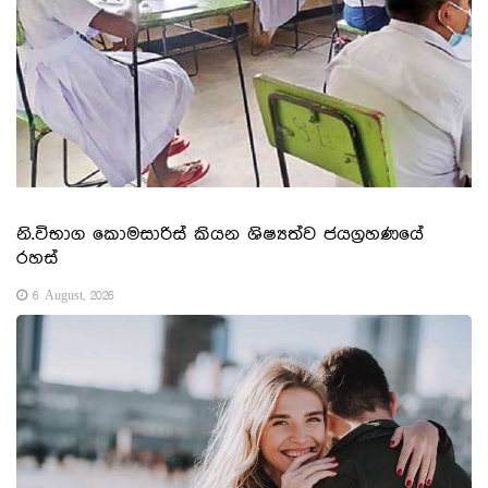
නි.විභාග කොමසාරිස් කියන ශිෂ්‍යත්ව ජයග්‍රහණයේ
රහස්
6 August, 2026