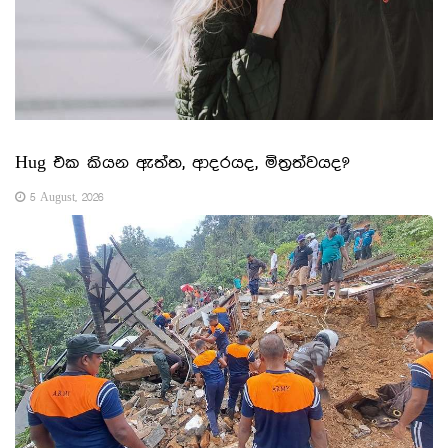
Hug එක කියන ඇත්ත, ආදරයද, මිත්‍රත්වයද?
5 August, 2026