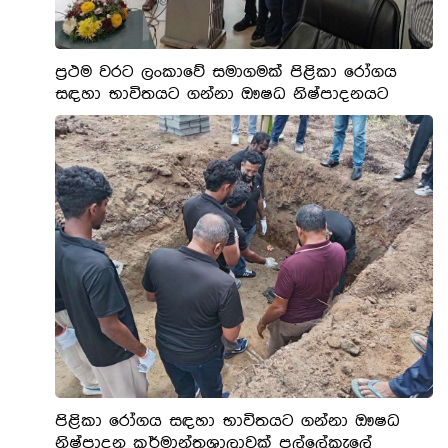
ප්‍රථම වරට ලංකාවේ සමාගමක් පිළිකා රෝගය
සඳහා භාවිතයට ගන්නා ඖෂධ නිෂ්පාදනයට
පිළිකා රෝගය සඳහා භාවිතයට ගන්නා ඖෂධ
නිෂ්පාදන කර්මාන්තශාලාවක් පල්ලේකැලේ