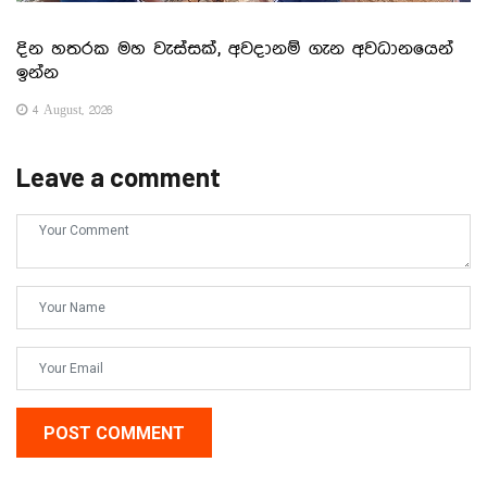
දින හතරක මහ වැස්සක්, අවදානම් ගැන අවධානයෙන්
ඉන්න
4 August, 2026
Leave a comment
POST COMMENT