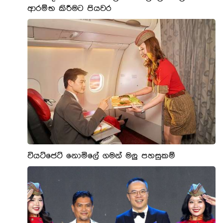
ආරම්භ කිරීමට පියවර
වියට්ජෙට් නොමිලේ ගමන් මලු පහසුකම්