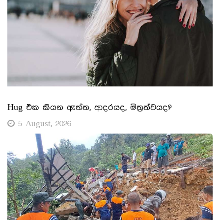
Hug එක කියන ඇත්ත, ආදරයද, මිත්‍රත්වයද?
5 August, 2026