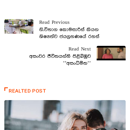
Read Previous
නි.විභාග කොමසාරිස් කියන
ශිෂ්‍යත්ව ජයග්‍රහණයේ රහස්
Read Next
අසංවර ජීවිතයන්හී පිළිබිඹුව
’’අසංධිමිත’’
REALTED POST