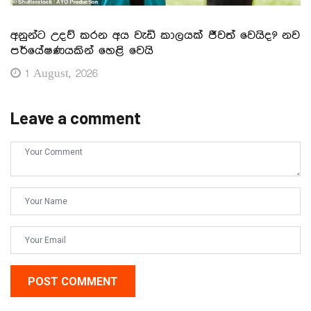
අනුන්ට උදව් කරන අය වැඩි කාලයක් ජීවත් වෙයිද? නව
පර්යේෂණයකින් හෙළි වෙයි
1 August, 2026
Leave a comment
POST COMMENT