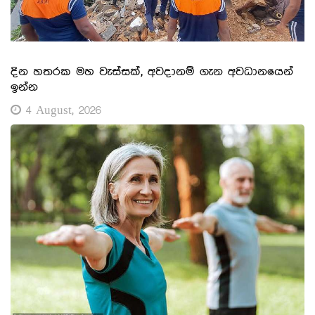
දින හතරක මහ වැස්සක්, අවදානම් ගැන අවධානයෙන්
ඉන්න
4 August, 2026