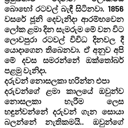
බොහෝ රටවල් බැඳී සිටිනවා. 1856
වසරේ ජූනි දෙවැනිදා ආරම්භවෙන
ලෝක ළමා දින සැමරුම මේ වන විට
ලොවපුරා රටවල් විවිධ දිනවල දී
යොදාගෙන තිබෙනවා. ඒ අනුව අපි
මේ දවස සමරන්නේ ඔක්තෝබර්
පළමු වැනිදා.
දරුවන් නොසලකා හරින්න එපා
දරුවන්ගේ ළමා කාලයේ ඔවුන්ව
නොසලකා හැරීම ලෙස
හඳුන්වන්නේ දරුවන් ගැන සොයා
බලන්නේ නැතිකමයි.. ඔවුන්ගේ