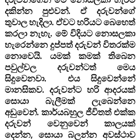
දකින්න පුළුවන්. ඒ දරුවන්ගේ
තුවාල හැදිලා. ඒවට හරියට බෙහෙත්
කරලා නැහැ. මේ විදියට නොසලකා
හැරෙන්නෙ දුප්පත් දරුවන් විතරක්ම
නොවෙයි. යමක් කමක් තිබෙන
පවුල්වල දරුවන්ටත් මෙය
සිදුවෙනවා. එය සිදුවෙන්නේ
මානසිකව. දරුවන්ට හරි ආදරයක්
සොයා බැලීමක් ලැබෙන්නෙ
අඩුවෙන්. කාර්යබහුල ජීවිතත් එක්ක
දරුවන් වෙනුවෙන් කාලයක්
දෙන්න, සොයා බලන්න අවස්ථාව