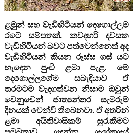
ළමුන් සහ වැඩිහිටියන් දෙගොල්ලම
රටේ සම්පතක්. කවදහරි දවසක
වැඩිහිටියන් බවට පත්වෙන්නෙත් අද
වැඩිහිටියන් කියන රූස්ස ගස් යට
හැදෙන පුංචි ළමා පැළ. මේ
දෙගොල්ලගේම සබැඳියාව ඒ
තරමටම වැදගත්වන නිසාම ඔවුන්
වෙනුවෙන් ජාත්‍යන්තර සැමරුම්
දිනයක් වෙන්වී තිබෙනවා. ඒ අතරින්
ළමා අයිතිවාසිකම් සුරැකීමට
ප්‍රමුඛතාව දෙන්න ලෝකයේ