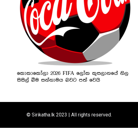
කොකාකෝලා 2026 FIFA ලෝක කුසලානයේ නිල
සිසිල් බීම සන්නාමය බවට පත් වෙයි
© Sirikatha.lk 2023 | All rights reserved.