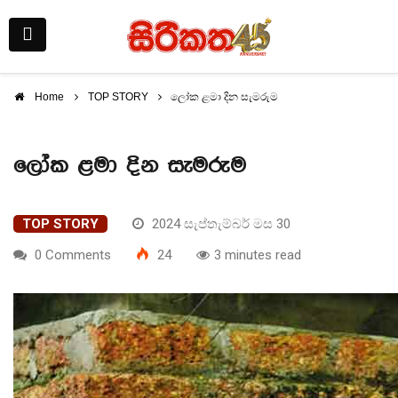
Home
TOP STORY
ලෝක ළමා දින සැමරුම
ලෝක ළමා දින සැමරුම
TOP STORY
2024 සැප්තැම්බර් මස 30
0 Comments
24
3 minutes read