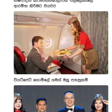
නිෂ්පාදන කර්මාන්තශාලාවක් පල්ලේකැලේ
ආරම්භ කිරීමට පියවර
වියට්ජෙට් නොමිලේ ගමන් මලු පහසුකම්