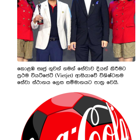
කොළඹ සෘජු ගුවන් ගමන් සේවාව දියත් කිරීමට
ප්‍රථම වියට්ජෙට් (Vietjet) ආසියාවේ විශිෂ්ටතම
සේවා ස්ථානය ලෙස සම්මානයට පාත්‍ර වෙයි.