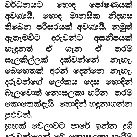
වර්ධනයට හොඳ පෝෂණයක්
අවශ්‍යයි. හොඳ මානසික නිදහස
තිබෙන පරිසරයක් අවශ්‍යයි. නමුත්
ඇතැම්විට දරුවන්ට අසනීපයක්
හැදුනත් ඒ ගැන ඒ තරම්
සැලකිල්ලක් දක්වන්නේ නැහැ.
බෙහෙතක් අරන් දෙන්නෙ නැහැ.
දරුවන්ගේ ලෝකය දෙස හොඳින්
බැලුවොත් නොසලකා හරින තරම
කොතෙක්දැයි හොඳින් හඳුනාගන්න
පුළුවන්.
හුඟක් වෙලාවට පාරේ ඉන්න දුගී
දරුවන්ගෙන් මේ නොසලකා හැරීම