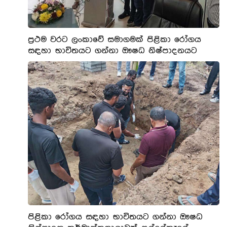
ප්‍රථම වරට ලංකාවේ සමාගමක් පිළිකා රෝගය
සඳහා භාවිතයට ගන්නා ඖෂධ නිෂ්පාදනයට
පිළිකා රෝගය සඳහා භාවිතයට ගන්නා ඖෂධ