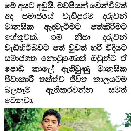
මේ අයට අඩුයි. මව්පියන් වෙන්වීමත්
අද සමාජයේ වැඩිපුරම දරුවන්
මානසික ඇදවැටීමට පත්කිරීමට
හේතුවක්. මේ නිසා දරුවන්
වැඩිහිටිබවට පත් වුවත් හරි විදියට
සමාජගත නොවුණොත් ඔවුන්ට ඒ
පොඩි කාලේ ඇතිවුණු මානසික
පීඩාකාරී තත්ත්ව ජීවිත කාලයටම
බලපෑම් ඇතිකරවන්න සමත්
වෙනවා.