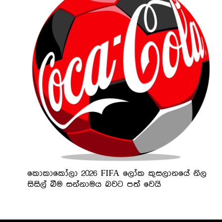
කොකාකෝලා 2026 FIFA ලෝක කුසලානයේ නිල
සිසිල් බීම සන්නාමය බවට පත් වෙයි