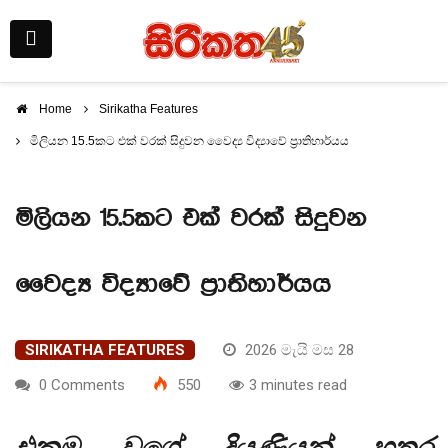
Home
Sirikatha Features
මිලියන 15.5කට එක් වරක් සිදුවන වෛද්‍ය විද්‍යාවේ ප්‍රාතිහාර්යය
මිලියන 15.5කට එක් වරක් සිදුවන
වෛද්‍ය විද්‍යාවේ ප්‍රාතිහාර්යය
SIRIKATHA FEATURES
2026 මැයි මස 28
0 Comments
550
3 minutes read
එකම වගේ දියණියන් හතර