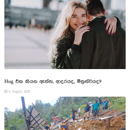
Hug එක කියන ඇත්ත, ආදරයද, මිත්‍රත්වයද?
5 August, 2026