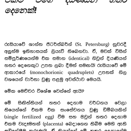
දෙනෙක්!
රුසියාවේ ශාන්ත පීටර්ස්බර්ග් (St. Petersburg) නුවරදී
අලුත්ම ඉතිහාසයක් ලියැවී තිබෙනවා. ඒ, මවක් විසින්
සම්පූර්ණයෙන්ම එක සමාන (identical) නිවුන් දියණියන්
හතර දෙනෙකුට උපත ලබා දීමත් සමඟයි! රුසියාවේ මේ
ආකාරයේ (monochorionic quadruplets) උපතක් නිල
වශයෙන් වාර්තා වුණු පළමු අවස්ථාව මෙයයි.
මේක මෙච්චර විශේෂ වෙන්නේ ඇයි?
මේ සිඟිත්තියන් හතර දෙනාම වර්ධනය වෙලා
තියෙන්නේ එකම එක සංසේචනය වුණු ඩිම්බයකින්
(single fertilized egg) වීම සහ ඔවුන් හතර දෙනාම
එකම වැදෑමහක් (placenta) බෙදාගෙන තිබීම මෙහි ඇති