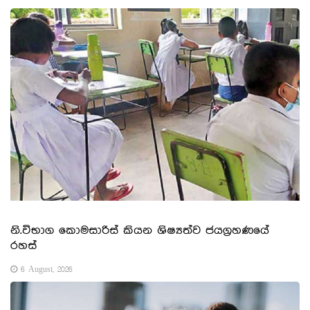
නි.විභාග කොමසාරිස් කියන ශිෂ්‍යත්ව ජයග්‍රහණයේ
රහස්
6 August, 2026