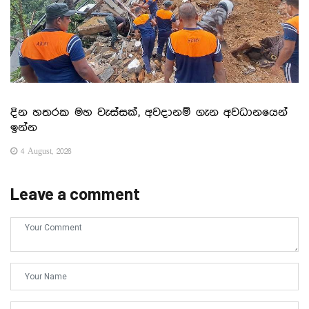
දින හතරක මහ වැස්සක්, අවදානම් ගැන අවධානයෙන්
ඉන්න
4 August, 2026
Leave a comment