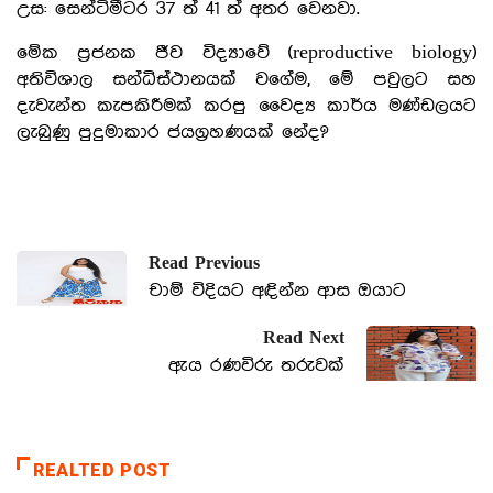
උස: සෙන්ටිමීටර 37 ත් 41 ත් අතර වෙනවා.
මේක ප්‍රජනක ජීව විද්‍යාවේ (reproductive biology)
අතිවිශාල සන්ධිස්ථානයක් වගේම, මේ පවුලට සහ
දැවැන්ත කැපකිරීමක් කරපු වෛද්‍ය කාර්ය මණ්ඩලයට
ලැබුණු පුදුමාකාර ජයග්‍රහණයක් නේද?
Read Previous
චාම් විදියට අඳින්න ආස ඔයාට
Read Next
ඇය රණවිරු තරුවක්
REALTED POST