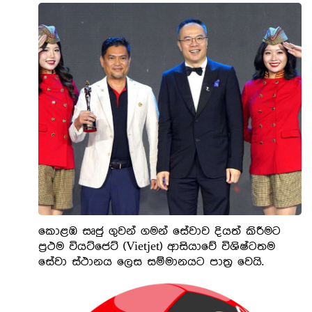
කොළඹ සෘජු ගුවන් ගමන් සේවාව දියත් කිරීමට
ප්‍රථම වියට්ජෙට් (Vietjet) ආසියාවේ විශිෂ්ටතම
සේවා ස්ථානය ලෙස සම්මානයට පාත්‍ර වෙයි.