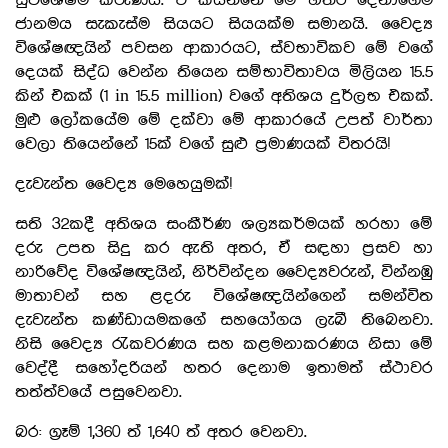
සුවිශේෂීම කරුණයි. ඒ කියන්නේ මේ හතර දෙනාගේම
ජානමය සැකැස්ම සියයට සියයක්ම සමානයි. වෛද්‍ය
විශේෂඥයින් පවසන ආකාරයට, ස්වභාවිකව මේ වගේ
දෙයක් සිද්ධ වෙන්න තියෙන සම්භාවිතාවය මිලියන 15.5
කින් එකක් (1 in 15.5 million) වගේ අතිශය දුර්ලභ එකක්.
මුළු ලෝකයේම මේ දක්වා මේ ආකාරයේ උපත් වාර්තා
වෙලා තියෙන්නේ 15ක් වගේ සුළු ප්‍රමාණයක් විතරයි!
දැවැන්ත වෛද්‍ය මෙහෙයුමක්!
සති 32කදී අතිශය සංකීර්ණ ශල්‍යකර්මයක් හරහා මේ
දරු උපත සිදු කර ඇති අතර, ඒ සඳහා ප්‍රසව හා
නාරිවේද විශේෂඥයින්, නිර්වින්දන වෛද්‍යවරුන්, වින්නඹු
මාතාවන් සහ ළදරු විශේෂඥයින්ගෙන් සමන්විත
දැවැන්ත කණ්ඩායමකගේ සහයෝගය ලැබී තිබෙනවා.
නිසි වෛද්‍ය රැකවරණය සහ කළමනාකරණය නිසා මේ
වෙද්දී සහෝදරියන් හතර දෙනාම ඉතාමත් ස්ථාවර
තත්ත්වයේ පසුවෙනවා.
බර: ග්‍රෑම් 1,360 ත් 1,640 ත් අතර වෙනවා.