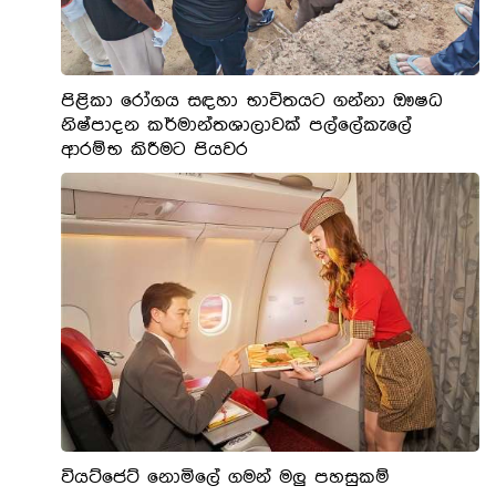
පිළිකා රෝගය සඳහා භාවිතයට ගන්නා ඖෂධ
නිෂ්පාදන කර්මාන්තශාලාවක් පල්ලේකැලේ
ආරම්භ කිරීමට පියවර
වියට්ජෙට් නොමිලේ ගමන් මලු පහසුකම්