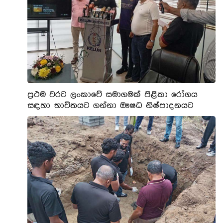
ප්‍රථම වරට ලංකාවේ සමාගමක් පිළිකා රෝගය
සඳහා භාවිතයට ගන්නා ඖෂධ නිෂ්පාදනයට