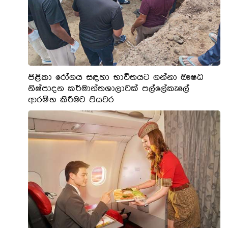
පිළිකා රෝගය සඳහා භාවිතයට ගන්නා ඖෂධ
නිෂ්පාදන කර්මාන්තශාලාවක් පල්ලේකැලේ
ආරම්භ කිරීමට පියවර