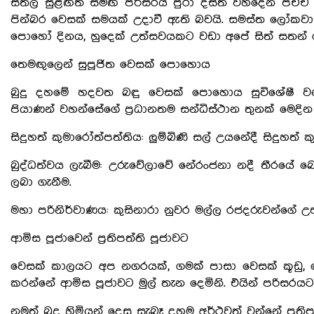
සීතල සුළඟත් සමඟ පරිසරය පුරා දසත විහිදෙන පිච්ච ම
පින්බර වෙසක් සමයක් උදාවී ඇති බවයි. සමස්ත ලෝකවා
පොහෝ දිනය, හුදෙක් උත්සවයකට වඩා අපේ සිත් සතන් 
තෙමඟුලෙන් සුපූජිත වෙසක් පොහොය
බුදු දහමේ හදවත බඳු වෙසක් පොහොය සුවිශේෂී වන්
පියාණන් වහන්සේගේ ප්‍රධානතම සන්ධිස්ථාන තුනක් මෙදින සි
සිදුහත් කුමාරෝත්පත්තිය: ලුම්බිණි සල් උයනේදී සිදුහත් 
බුද්ධත්වය ලැබීම: උරුවේලාවේ නේරංජනා නදී තීරයේ බ
ලබා ගැනීම.
මහා පරිනිර්වාණය: කුසිනාරා නුවර මල්ල රජදරුවන්ගේ උප
ආමිස පූජාවෙන් ප්‍රතිපත්ති පූජාවට
වෙසක් කාලයට අප නගරයක්, ගමක් පාසා වෙසක් කූඩු,
කරන්නේ ආමිස පූජාවට මුල් තැන දෙමිනි. එයින් පරිසරයට 
නමුත් බුදු හිමියන් දෙසූ සැබෑ දහම අර්ථවත් වන්නේ ප්‍රතිප