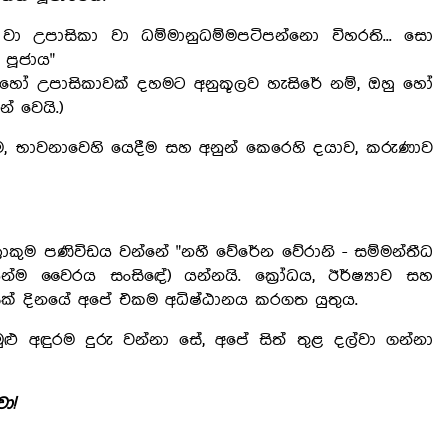
ා උපාසිකා වා ධම්මානුධම්මපටිපන්නො විහරති... සො
පූජාය"
ක් හෝ උපාසිකාවක් දහමට අනුකූලව හැසිරේ නම්, ඔහු හෝ
 වෙයි.)
ම, භාවනාවෙහි යෙදීම සහ අනුන් කෙරෙහි දයාව, කරුණාව
ුම පණිවිඩය වන්නේ "නහී වේරේන වේරානි - සම්මන්තීධ
 වෛරය සංසිඳේ) යන්නයි. ක්‍රෝධය, ඊර්ෂ්‍යාව සහ
සක් දිනයේ අපේ එකම අධිෂ්ඨානය කරගත යුතුය.
ළු අඳුරම දුරු වන්නා සේ, අපේ සිත් තුළ දල්වා ගන්නා
ා!