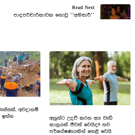
Read Next
පාදපරිචාරිකාවක නොවූ ’’අභිසාරී’’
ස්සක්, අවදානම්
 ඉන්න
අනුන්ට උදව් කරන අය වැඩි
කාලයක් ජීවත් වෙයිද? නව
පර්යේෂණයකින් හෙළි වෙයි