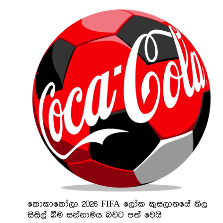
කොකාකෝලා 2026 FIFA ලෝක කුසලානයේ නිල
සිසිල් බීම සන්නාමය බවට පත් වෙයි