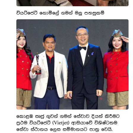
වියට්ජෙට් නොමිලේ ගමන් මලු පහසුකම්
කොළඹ සෘජු ගුවන් ගමන් සේවාව දියත් කිරීමට
ප්‍රථම වියට්ජෙට් (Vietjet) ආසියාවේ විශිෂ්ටතම
සේවා ස්ථානය ලෙස සම්මානයට පාත්‍ර වෙයි.