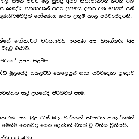
ල්, සමන් පිච්ච මල් සුවඳ අපට කියාපාන්නේ තවත් එක්
සී බෞද්ධ ජනතාවගේ පරම පූජනීය දිනය වන වෙසක් පුන්
ගුණධර්මවලින් පෝෂණය කරන උතුම් කාල පරිච්ඡේදයකි.
නේ ලෝකාර්ථ චර්යාවෙහි යෙදුණු අප තිලෝගුරු බුදු
දුවූ බැවිනි.
කුමරුගේ උපත සිදුවීම.
ෝධි මූලයේදී සකලවිධ කෙලෙසුන් නසා සර්වඥතා ප්‍රඥාව
වත්තන සල් උයනේදී පිරිනිවන් පෑම.
 තොරණ සහ බුදු රැස් මාලාවන්ගෙන් පරිසරය ආලෝකමත්
මෙන්ම නෙතටද ගෙන දෙන්නේ මහත් වූ චිත්ත ප්‍රීතියකි.
ත්ති පූජාවෙනි.