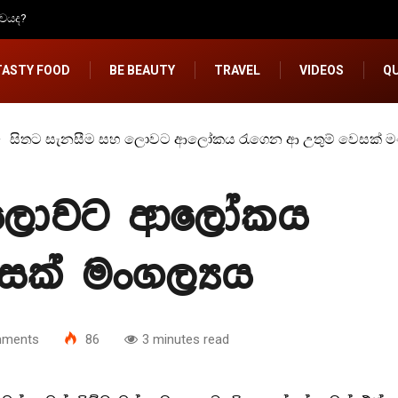
්වයද?
TASTY FOOD
BE BEAUTY
TRAVEL
VIDEOS
Q
සිතට සැනසීම සහ ලොවට ආලෝකය රැගෙන ආ උතුම් වෙසක් මං
හ ලොවට ආලෝකය
සක් මංගල්‍යය
ments
86
3 minutes read