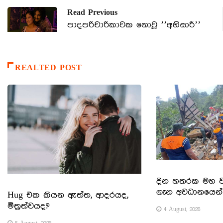
Read Previous
පාදපරිචාරිකාවක නොවූ ’’අභිසාරී’’
REALTED POST
දින හතරක මහ වැ
ගැන අවධානයෙන්
Hug එක කියන ඇත්ත, ආදරයද,
මිත්‍රත්වයද?
4 August, 2026