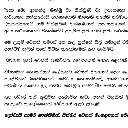
"යො ඛො ආනන්ද, භික්ඛු වා භික්ඛුණී වා උපාසකො ව
තථාගතං සක්කරොති ගරුකරොති මානෙති පූජෙති පරමාය 
(ආනන්දයෙනි, යම් භික්ෂුවක්, භික්ෂුණියක්, උපාසකයෙ
ඇය තථාගතයන් වහන්සේට උතුම්ම පූජාවෙන් පූජා කරන්නේ
මේ උතුම් වෙසක් සමයේ අප කළ යුත්තේ සිල් සමාදන් වී
දැක්වීම තුළින් අපේ ජීවිත ආලෝකමත් කර ගැනීමයි.
සිරිකත අපේ වෙසක් පණිවිඩය: වෛරයෙන් තොර ලොවක්
වර්තමාන නොසන්සුන් ලෝකයට වෙසක් දිනයෙන් දෙන ලොක
කුදේචනං" (වෛරයෙන් වෛරය නොසංසිඳේ, අවෛරයෙන්ම
මමත්වය පසෙක ලා, සැමට මෛත්‍රිය පැතිරවීම මෙවර වෙ
ලද බොල් පන් කූඩුවක දැල්වෙන කුඩා පහන් සිලකින් මු
ප්‍රඥාවේ ආලෝකයෙන් මෝහයේ අඳුර දුරලමු.
ලෝවැසි සැමට ශාන්තිමත්, පින්බර වෙසක් මංගල්‍යයක් වේව