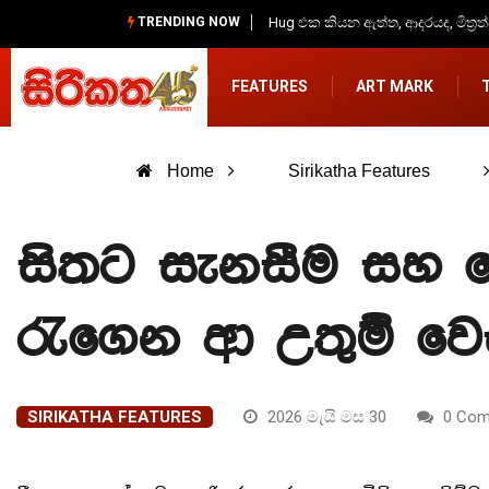
TRENDING NOW
Hug එක කියන ඇත්ත, ආදරයද, මිත්‍රත
FEATURES
ART MARK
Home
Sirikatha Features
සිතට සැනසීම ස
රැගෙන ආ උතුම් වෙ
SIRIKATHA FEATURES
2026 මැයි මස 30
0 Com