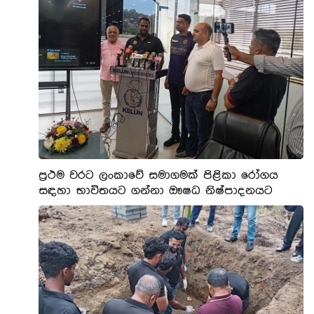
ප්‍රථම වරට ලංකාවේ සමාගමක් පිළිකා රෝගය
සඳහා භාවිතයට ගන්නා ඖෂධ නිෂ්පාදනයට