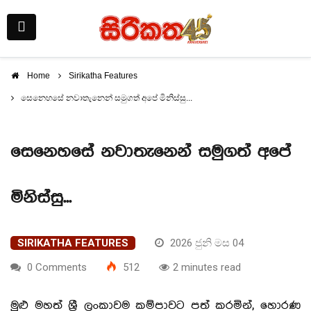
Home
Sirikatha Features
සෙනෙහසේ නවාතැනෙන් සමුගත් අපේ මිනිස්සු...
සෙනෙහසේ නවාතැනෙන් සමුගත් අපේ
මිනිස්සු...
SIRIKATHA FEATURES
2026 ජුනි මස 04
0 Comments
512
2 minutes read
මුළු මහත් ශ්‍රී ලංකාවම කම්පාවට පත් කරමින්, හොරණ