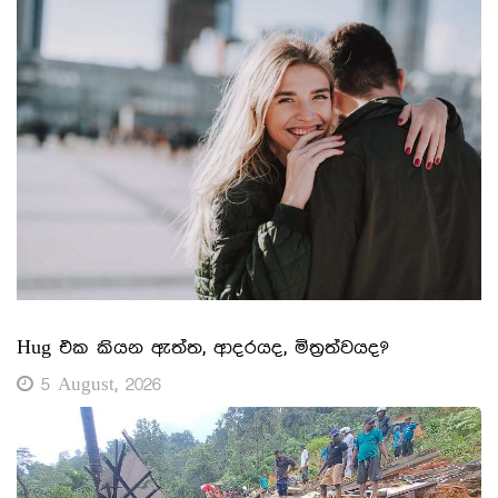
Hug එක කියන ඇත්ත, ආදරයද, මිත්‍රත්වයද?
5 August, 2026