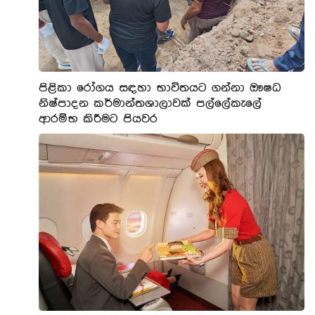
පිළිකා රෝගය සඳහා භාවිතයට ගන්නා ඖෂධ
නිෂ්පාදන කර්මාන්තශාලාවක් පල්ලේකැලේ
ආරම්භ කිරීමට පියවර