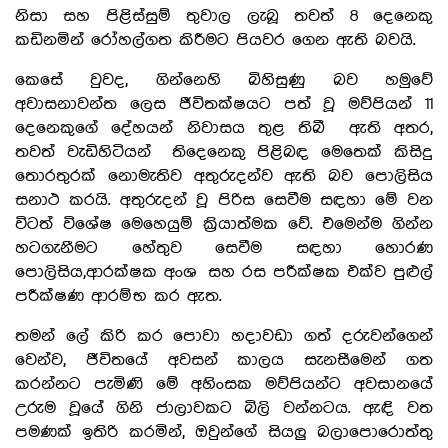
නිසා සහ පිළිස්සුම් තුවාල ලැබූ තවත් 8 දෙනෙකු
කඩිනමින් රෝහල්ගත කිරීමට පියවර ගෙන ඇති බවයි.
කෙසේ වුවද, ගින්නෙහි බිහිසුණු බව හමුවේ
අවාසනාවන්ත ලෙස ජීවිතක්ෂයට පත් වූ මව්පියන් 11
දෙනෙකුගේ දේහයන් නිවාසය තුළ තිබී ඇති අතර,
තවත් වැඩිහිටියන් තිදෙනෙකු පිළිබඳ මෙතෙක් කිසිදු
තොරතුරක් නොමැතිව අතුරුදන්ව ඇති බව පොලිසිය
සනාථ කරයි. අතුරුදන් වූ පිරිස සෙවීම සඳහා මේ වන
විටත් විශේෂ මෙහෙයුම් ක්‍රියාත්මක වේ. එමෙන්ම ගින්න
හටගැනීමට හේතුව සෙවීම සඳහා හොරණ
පොලිසිය,ආරක්ෂක අංශ සහ රස පරීක්ෂක එක්ව පුළුල්
පරීක්ෂණ ආරම්භ කර ඇත.
තමන් ලේ කිරි කර පොවා හදාවඩා ගත් දරුවන්ගෙන්
වෙන්ව, ජීවිතයේ අවසන් කාලය සැනසීමෙන් ගත
කරන්නට පැමිණි මේ අහිංසක මව්පියන්ට අවසානයේ
උරුම වූයේ ගිනි ජාලාවකට බිලි වන්නටය. ඇඳි වත
පමණක් ඉතිරි කරමින්, ඔවුන්ගේ සියලු බලාපොරොත්තු