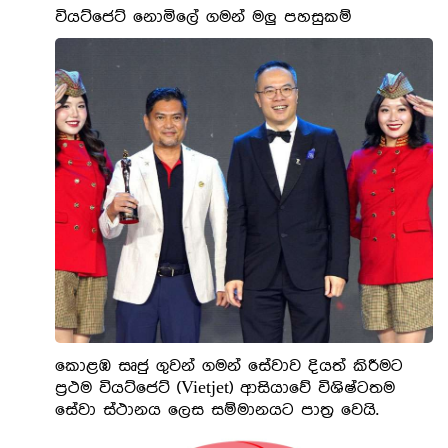
වියට්ජෙට් නොමිලේ ගමන් මලු පහසුකම්
කොළඹ සෘජු ගුවන් ගමන් සේවාව දියත් කිරීමට
ප්‍රථම වියට්ජෙට් (Vietjet) ආසියාවේ විශිෂ්ටතම
සේවා ස්ථානය ලෙස සම්මානයට පාත්‍ර වෙයි.