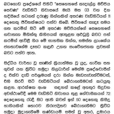
බටගොඩ ප්‍රදේශයේ පිහිටි "සෙනෙහසේ කැදැල්ල මව්පිය
සෙවණ" වැඩිහිටි නිවාසයේ මැයි මස 03 වන දින
හදිසියේ හටගත් දරුණු ගින්නකින් අසරණ වැඩිහිටියන් 11
දෙනෙකු ජීවිතක්ෂයට පත්ව තිබේ. ජීවිතයේ සැඳෑ සමය
ගත කරමින් සිටි මේ අසරණ මව්පියන්ගේ සෙනෙහසේ
නවාතැන මිනිත්තු කිහිපයක් ඇතුළත අළුධූලි බවට පත්
කරමින් ඇවිළී ගිය මේ සාහසික ගින්න, සමස්ත ලාංකේය
ජනතාවගේම දෑසට කඳුළු උනන සංවේගජනක පුවතක්
බවට පත්ව ඇත.
සිද්ධිය වාර්තා වූ සැණින් ක්‍රියාත්මක වූ යුද, නාවික සහ
ගුවන් යන ත්‍රිවිධ හමුදා නිලධාරීන් මෙන්ම ප්‍රදේශවාසීන්
ද එක්ව දැඩි පරිශ්‍රමයක් දරා ගින්න මැඩපැවැත්වීමටත්,
එහි සිරවී සිටි වැඩිහිටියන් බේරාගැනීමටත් කටයුතු
කළහ. ආරක්ෂක අංශ සඳහන් කළේ අනතුර සිදුවන
අවස්ථාවේදී මෙම වැඩිහිටි නිවාසය තුළ නේවාසිකයන් 72
දෙදෙනෙකු රැඳී සිට ඇති බවත් ඉන් 50 දෙනෙකු කිසිදු
හානියකින් තොරව නිරුපද්‍රිතව බේරාගැනීමට ත්‍රිවිධ
හමුදා මුදාගැනීමේ කණ්ඩායම් සමත් වූ අතර, දුමාරය