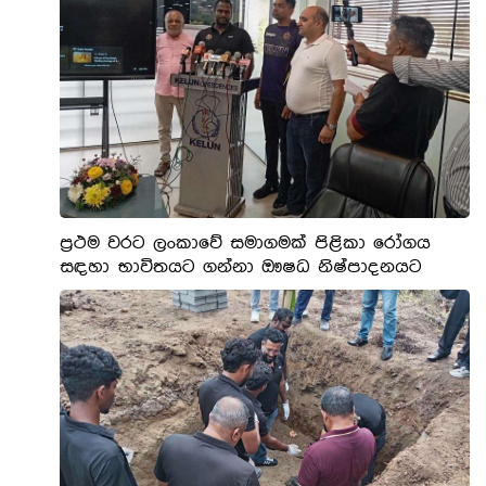
ප්‍රථම වරට ලංකාවේ සමාගමක් පිළිකා රෝගය
සඳහා භාවිතයට ගන්නා ඖෂධ නිෂ්පාදනයට