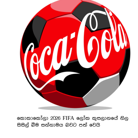
කොකාකෝලා 2026 FIFA ලෝක කුසලානයේ නිල
සිසිල් බීම සන්නාමය බවට පත් වෙයි