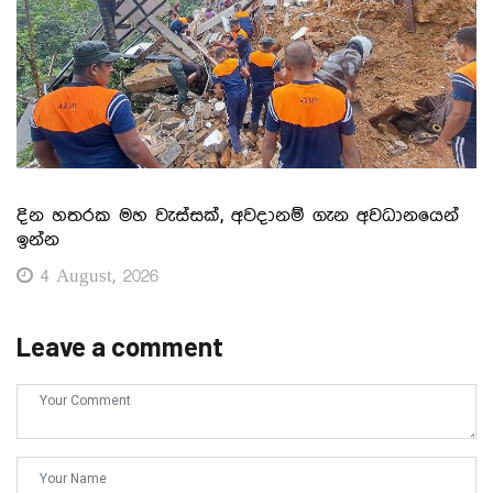
දින හතරක මහ වැස්සක්, අවදානම් ගැන අවධානයෙන්
ඉන්න
4 August, 2026
Leave a comment