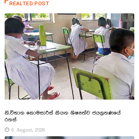
REALTED POST
නි.විභාග කොමසාරිස් කියන ශිෂ්‍යත්ව ජයග්‍රහණයේ
රහස්
6 August, 2026