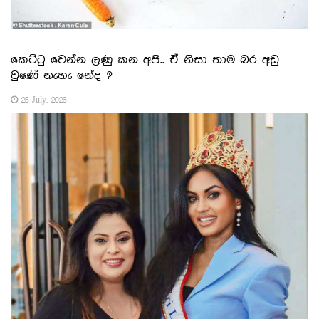
කෙට්ටු වෙන්න ලණු කන අපි.. ඒ නිසා තාම බර අඩු
වුණේ නැහැ නේද ?
25 July, 2026