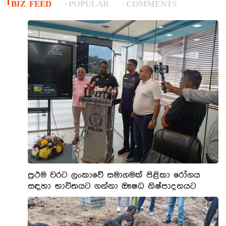
BIZ FEED
POPULAR
COMMENTS
ප්‍රථම වරට ලංකාවේ සමාගමක් පිළිකා රෝගය
සඳහා භාවිතයට ගන්නා ඖෂධ නිෂ්පාදනයට