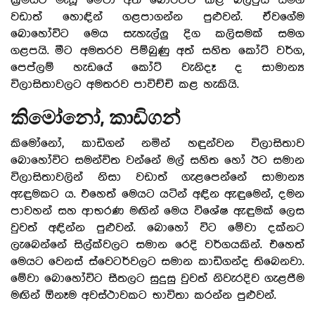
ක්‍රමයට මැසූ මේවා අත් බෝරිච්චි කළ බ්ලවුස් සමග
වඩාත් හොඳින් ගළපාගන්න පුළුවන්. ඒවගේම
බොහෝවිට මෙය සැහැල්ලු දිග කලිසමක් සමග
ගළපයි. මීට අමතරව පිම්බුණු අත් සහිත කෝට් වර්ග,
පෙප්ලම් හැඩයේ කෝට් වැනිදෑ ද සාමාන්‍ය
විලාසිතාවලට අමතරව පාවිච්චි කළ හැකියි.
කිමෝනෝ, කාඩිගන්
කිමෝනෝ, කාඩිගන් නමින් හඳුන්වන විලාසිතාව
බොහෝවිට සමන්විත වන්නේ මල් සහිත හෝ ඊට සමාන
විලාසිතාවලින් නිසා වඩාත් ගැළපෙන්නේ සාමාන්‍ය
ඇඳුමකට ය. එහෙත් මෙයට යටින් අඳින ඇඳුමෙන්, දමන
පාවහන් සහ ආභරණ මඟින් මෙය විශේෂ ඇඳුමක් ලෙස
වුවත් අඳින්න පුළුවන්. බොහෝ විට මේවා දක්නට
ලැබෙන්නේ සිල්ක්වලට සමාන රෙදි වර්ගයකින්. එහෙත්
මෙයට වෙනස් ස්වෙටර්වලට සමාන කාඩිගන්ද තිබෙනවා.
මේවා බොහෝවිට සීතලට සුදුසු වුවත් නිවැරදිව ගැළපීම
මඟින් ඕනෑම අවස්ථාවකට භාවිතා කරන්න පුළුවන්.