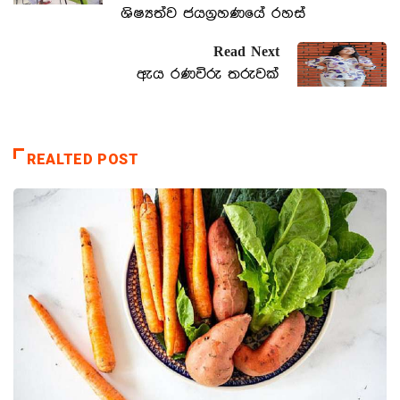
ශිෂ්‍යත්ව ජයග්‍රහණයේ රහස්
Read Next
ඇය රණවිරු තරුවක්
REALTED POST