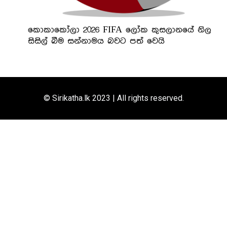
කොකාකෝලා 2026 FIFA ලෝක කුසලානයේ නිල
සිසිල් බීම සන්නාමය බවට පත් වෙයි
© Sirikatha.lk 2023 | All rights reserved.