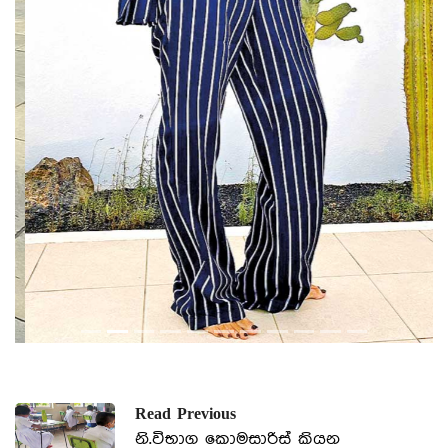
Previous
Next
Read Previous
නි.විභාග කොමසාරිස් කියන