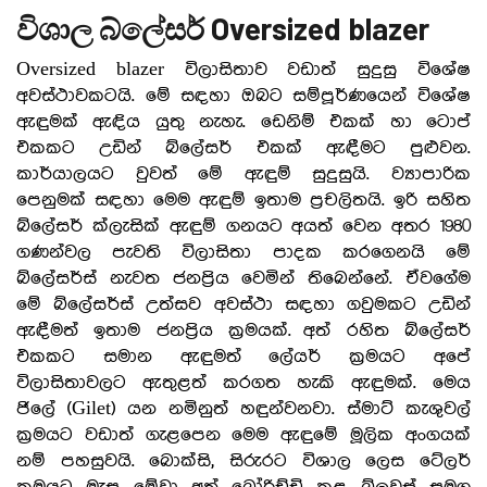
විශාල බ්ලේසර් Oversized blazer
Oversized blazer විලාසිතාව වඩාත් සුදුසු විශේෂ
අවස්ථාවකටයි. මේ සඳහා ඔබට සම්පූර්ණයෙන් විශේෂ
ඇඳුමක් ඇඳිය යුතු නැහැ. ඩෙනිම් එකක් හා ටොප්
එකකට උඩින් බ්ලේසර් එකක් ඇඳීමට පුළුවන.
කාර්යාලයට වුවත් මේ ඇඳුම් සුදුසුයි. ව්‍යාපාරික
පෙනුමක් සඳහා මෙම ඇඳුම් ඉතාම ප්‍රචලිතයි. ඉරි සහිත
බ්ලේසර් ක්ලැසික් ඇඳුම් ගනයට අයත් වෙන අතර 1980
ගණන්වල පැවති විලාසිතා පාදක කරගෙනයි මේ
බ්ලේසර්ස් නැවත ජනප්‍රිය වෙමින් තිබෙන්නේ. ඒවගේම
මේ බ්ලේසර්ස් උත්සව අවස්ථා සඳහා ගවුමකට උඩින්
ඇඳීමත් ඉතාම ජනප්‍රිය ක්‍රමයක්. අත් රහිත බ්ලේසර්
එකකට සමාන ඇඳුමත් ලේයර් ක්‍රමයට අපේ
විලාසිතාවලට ඇතුළත් කරගත හැකි ඇඳුමක්. මෙය
ජිලේ (Gilet) යන නමිනුත් හඳුන්වනවා. ස්මාට් කැශුවල්
ක්‍රමයට වඩාත් ගැළපෙන මෙම ඇඳුමේ මූලික අංගයක්
නම් පහසුවයි. බොක්සි, සිරුරට විශාල ලෙස ටේලර්