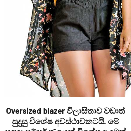
Oversized blazer විලාසිතාව වඩාත්
සුදුසු විශේෂ අවස්ථාවකටයි. මේ