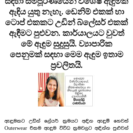
සඳහා සම්පූර්ණයෙන් විශේෂ ඇඳුමක්
ඇඳිය යුතු නැහැ. ඩෙනිම් එකක් හා
ටොප් එකකට උඩින් බ්ලේසර් එකක්
ඇඳීමට පුළුවන. කාර්යාලයට වුවත්
මේ ඇඳුම සුදුසුයි. ව්‍යාපාරික
පෙනුමක් සඳහා මෙම ඇඳුම ඉතාම
ප්‍රචලිතයි.
ඇඳුමකට උඩින් ලේයර් ක්‍රමයට අඳින ඇඳුම් හෙවත්
Outerwear එකම ඇඳුම විවිධ ක්‍රමවලට අඳින්න පුළුවන්