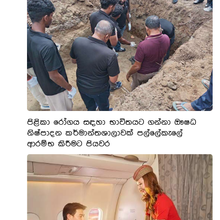
පිළිකා රෝගය සඳහා භාවිතයට ගන්නා ඖෂධ
නිෂ්පාදන කර්මාන්තශාලාවක් පල්ලේකැලේ
ආරම්භ කිරීමට පියවර