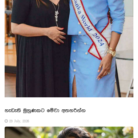
හැඩැති මුහුණකට මේවා අතහරින්න
23 July, 2026