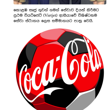
කොළඹ සෘජු ගුවන් ගමන් සේවාව දියත් කිරීමට
ප්‍රථම වියට්ජෙට් (Vietjet) ආසියාවේ විශිෂ්ටතම
සේවා ස්ථානය ලෙස සම්මානයට පාත්‍ර වෙයි.