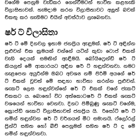
වගේම පෙනුම වැඩිකර ගෙන්වීමටත් භාවිත කළහැකි
විලාසිතාවක්. හැමදාම කරන විලාසිතාවට අලුත් බවක්
එකතු කර ගැනීමට එයින් අවස්ථාව ලැබෙනවා.
ෂර් ට් විලාසිතා
ෂර් ට් මේ දිනවල ඉතාම ජනප්‍රිය ඇඳුමක්. ෂර් ට් අඳින්න
පුළුවන් එක ක්‍රමයක් වන්නේ යටින් කුඩා ටොප් එකක්
වැනි දෙයක් සමඟින් ඇඳීමයි. බෝයිෆ්‍රෙන්ඩ් ෂර් ට්
කියලත් මේ ආකාරයට අඳින ෂර් ට් හඳුන්වනවා. නමට
ගැළපෙන අයුරින්ම ඔබට අවශ්‍ය නම් පිරිමි අයගේ ෂර්
ට් එකක් වුවත් මේ සඳහා භාවිතා කරන්න පුළුවන්.
ශැකට් ලෙස හඳුන්වන්නේ ෂර් ට් එකක් වගේ ජැකට්
එකකට ය. බොහෝ විට අත්කොටෂර් ට් එකක් ශැකට්
වශයෙන් භාවිතා වෙනවා. දිගට පිම්බුණු ශැකට් වගේම,
ක්‍රොප්ඩ් ශැකට් විලාසිතාවත් ජනප්‍රිය යි. රිසෝට් ෂර් ට්
නමින් හඳුන්වන ෂර් ට් වර්ගයත් මීට සමානයි. ෆ්ලෝරල්
ප්‍රින්ට් සහිත හෝ බීච් පෙනුමක් සහිත ෂර් ට් ද මේ
නමින් හඳුන්වනවා.