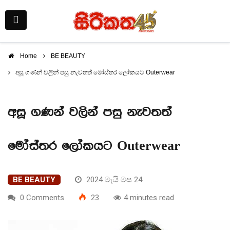
Home
BE BEAUTY
අසූ ගණන් වලින් පසු නැවතත් මෝස්තර ලෝකයට Outerwear
අසූ ගණන් වලින් පසු නැවතත්
මෝස්තර ලෝකයට Outerwear
BE BEAUTY
2024 මැයි මස 24
0 Comments
23
4 minutes read