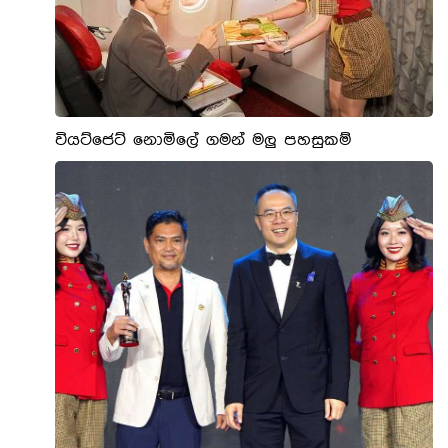
වියට්ජෙට් නොමිලේ ගමන් මලු පහසුකම්