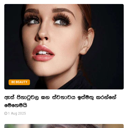
BE BEAUTY
ඇස් පිහාටුවල ඝන ස්වභාවය ඉස්මතු කරන්නේ
මෙහෙමයි
1 Aug 2025