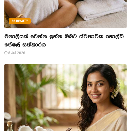
BE BEAUTY
මනාලියක් වෙන්න ඉන්න ඔබට ස්වභාවික ගොල්ඩ්
පේෂල් සත්කාරය
8 Jul 2026