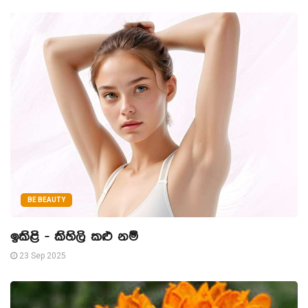
BE BEAUTY
ඉකිළි - කිහිලි කළු නම්
23 Sep 2025