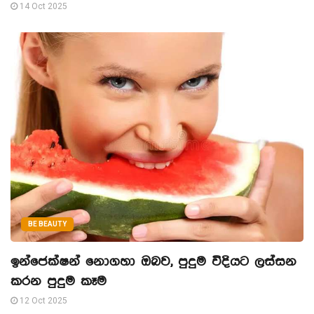
14 Oct 2025
BE BEAUTY
ඉන්ජෙක්ෂන් නොගහා ඔබව, පුදුම විදියට ලස්සන
කරන පුදුම කෑම
12 Oct 2025