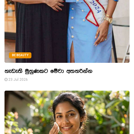
BE BEAUTY
හැඩැති මුහුණකට මේවා අතහරින්න
23 Jul 2026