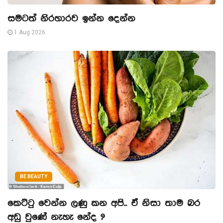
සමටත් නිරහාරව ඉන්න දෙන්න
1 Aug 2026
BE BEAUTY
කෙට්ටු වෙන්න ලණු කන අපි.. ඒ නිසා තාම බර
අඩු වුණේ නැහැ නේද ?