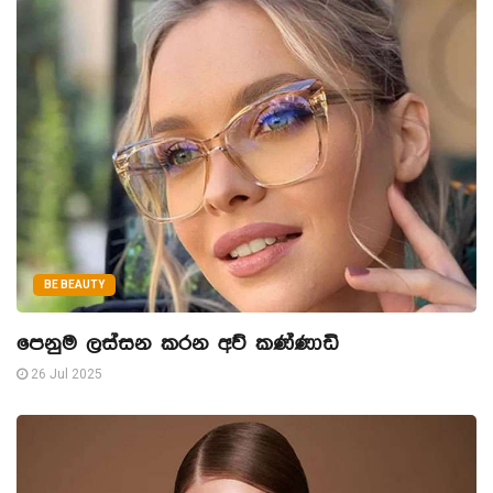
BE BEAUTY
පෙනුම ලස්සන කරන අව් කණ්ණාඩි
26 Jul 2025