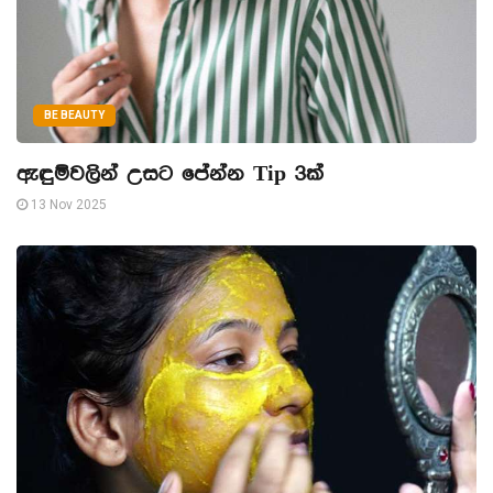
BE BEAUTY
ඇඳුම්වලින් උසට පේන්න Tip 3ක්
13 Nov 2025