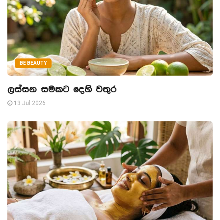
BE BEAUTY
ලස්සන සමකට දෙහි වතුර
13 Jul 2026