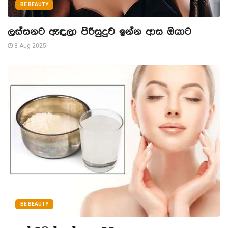
BE BEAUTY
ලස්සනට ඇඳලා පිරිසුදුව ඉන්න ආස ඔයාට
8 Aug 2025
BE BEAUTY