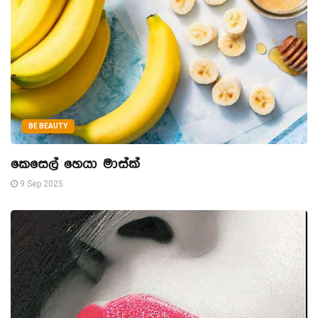
BE BEAUTY
කෙසෙල් හෙයා මාස්ක්
9 Sep 2025