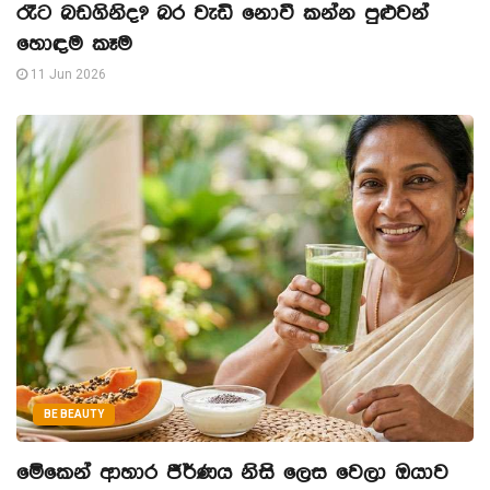
රෑට බඩගිනිද? බර වැඩි නොවී කන්න පුළුවන්
හොඳම කෑම
11 Jun 2026
BE BEAUTY
මේකෙන් ආහාර ජීර්ණය නිසි ලෙස වෙලා ඔයාව