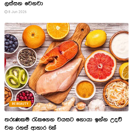
ලස්සන වෙනවා
8 Jun 2026
BE BEAUTY
තරුණකම රැකගෙන වයසට නොයා ඉන්න උදව්
වන රහස් ආහාර 6ක්