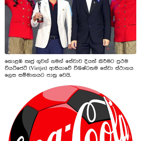
කොළඹ සෘජු ගුවන් ගමන් සේවාව දියත් කිරීමට ප්‍රථම
වියට්ජෙට් (Vietjet) ආසියාවේ විශිෂ්ටතම සේවා ස්ථානය
ලෙස සම්මානයට පාත්‍ර වෙයි.