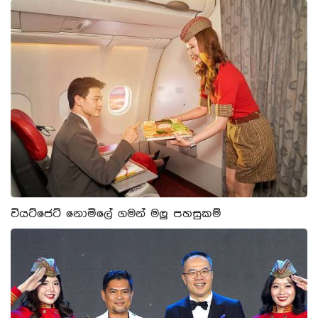
වියට්ජෙට් නොමිලේ ගමන් මලු පහසුකම්