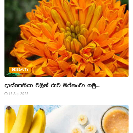
BE BEAUTY
දාස්පෙතියා වලින් රුව ඔප්නංවා ගමු....
13 Sep 2025