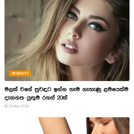
BE BEAUTY
මලක් වගේ සුවඳට ඉන්න හැම ගැහැණු ළමයෙක්ම
දැනගත යුතුම රහස් 20ක්
26 Mar 2026