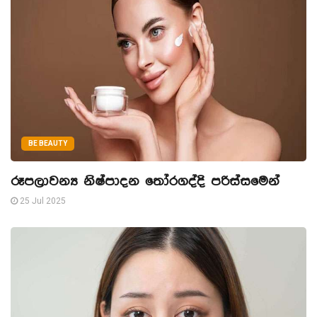
BE BEAUTY
රූපලාවන්‍ය නිෂ්පාදන තෝරගද්දි පරිස්සමෙන්
25 Jul 2025