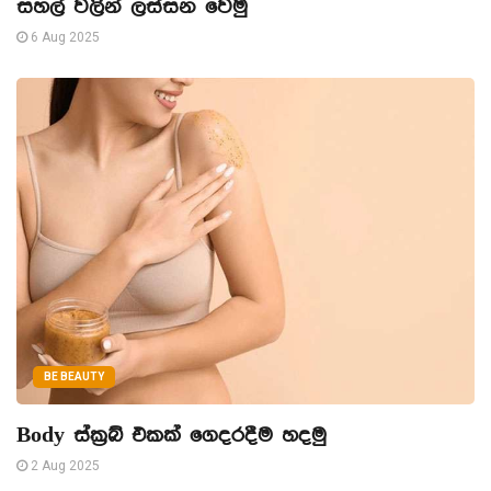
සහල් වලින් ලස්සන වෙමු
6 Aug 2025
BE BEAUTY
Body ස්ක්‍රබ් එකක් ගෙදරදීම හදමු
2 Aug 2025