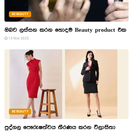
BE BEAUTY
ඔබව ලස්සන කරන හොදම Beauty product එක
13 Nov 2025
BE BEAUTY
පුද්ගල පෞරුෂත්වය තීරණය කරන විලාසිතා