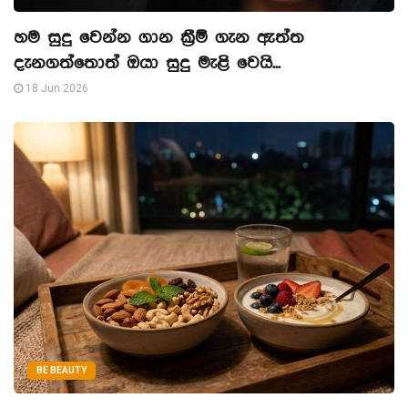
හම සුදු වෙන්න ගාන ක්‍රීම් ගැන ඇත්ත
දැනගත්තොත් ඔයා සුදු මැළි වෙයි...
18 Jun 2026
BE BEAUTY