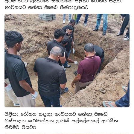
ප්‍රථම වරට ලංකාවේ සමාගමක් පිළිකා රෝගය සඳහා
භාවිතයට ගන්නා ඖෂධ නිෂ්පාදනයට
පිළිකා රෝගය සඳහා භාවිතයට ගන්නා ඖෂධ
නිෂ්පාදන කර්මාන්තශාලාවක් පල්ලේකැලේ ආරම්භ
කිරීමට පියවර