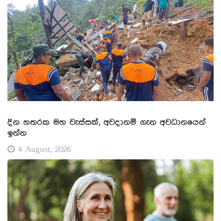
දින හතරක මහ වැස්සක්, අවදානම් ගැන අවධානයෙන්
ඉන්න
4 August, 2026