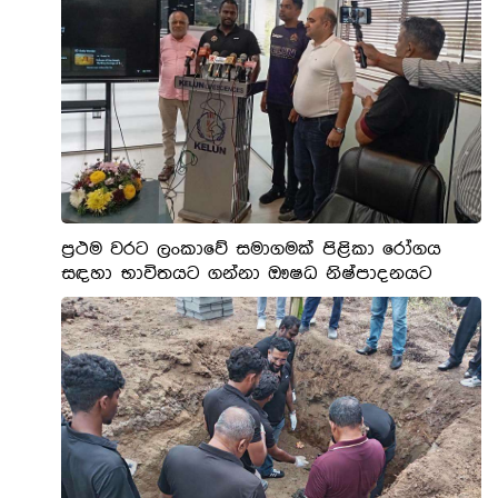
ප්‍රථම වරට ලංකාවේ සමාගමක් පිළිකා රෝගය
සඳහා භාවිතයට ගන්නා ඖෂධ නිෂ්පාදනයට