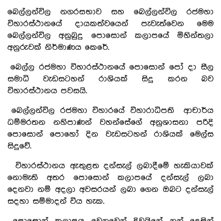
බෙල්ලන්විල නගරසභාව සහ බෙල්ලන්විල රජමහා
විහාරස්ථානයේ දායකත්වයෙන් පැවැත්වෙන මෙම
බෙල්ලන්විල අනුබුදු පොසොන් කලාපයේ මිහින්තලා
අනුරුවක් නිර්මාණය කෙරේ.
බෙල්ල රජමහා විහාරස්ථානයේ පොසොන් පෝ දා සීල
සමාධි වැඩසටහන් රාශියක් සිදු කරන බව
විහාරස්ථානය පවසයි.
බෙල්ලන්විල රජමහා විහාරයේ විහාරාධිපති ආචාර්ය
ධම්මරතන නහිපාණන් වහන්සේගේ අනුශාසනා පරිදි
පොසොන් පොහෝ දින වැඩසටහන් රාශියක් මෙල්ස
සිදුවේ.
විහාරස්ථානය ඇතුළත දන්සැල් ලබාදීමේ හැකියාවක්
නොමැති අතර පොසොන් කලාපයේ දන්සැල් ලබා
දෙනවා නම් අදලා අවසරයන් ලබා ගෙන ඔබට දන්සැල්
සදහා සම්මාදන් විය හැක.