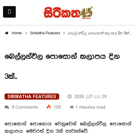
Home
Sirikatha Features
බෙල්ලන්විල පොසොන් කලාපය දින 3ක්..
බෙල්ලන්විල පොසොන් කලාපය දින
3ක්..
SIRIKATHA FEATURES
2026 ජුනි මස 29
0 Comments
100
1 minutes read
පොසොන් පොහොය වෙනුවෙන් බෙල්ලන්විල පොසොන්
කලාපය මෙවරත් දින 3ක් පැවැත්වේ.