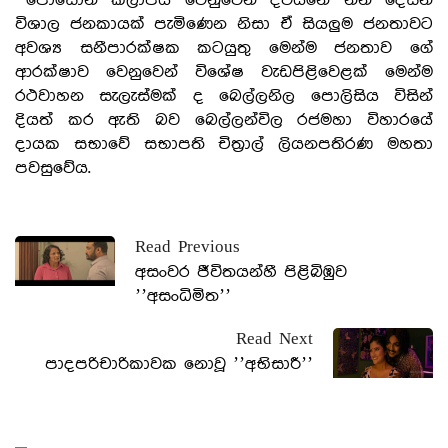
පොසොන් කලාපය වෙනුවෙන් දිවයිනේ නන් දෙසින්
විශාල ජනකායක් පැමිණෙන නිසා ඒ සියලුම ජනතාවට
අවශ්‍ය සනීපාරක්ෂක කටයුතු මෙන්ම ජනතාව ගේ
ආරක්ෂාව වෙනුවෙන් විශේෂ වැඩපිළිවෙළක් මෙන්ම
රථවාහන සැලැස්මක් ද බෙල්ලනිල පොලිසිය විසින්
දියත් කර ඇති බව බෙල්ලන්විල රජමහා විහාරයේ
දායක සභාවේ සභාපති චිත්‍රාල් ලියනපතිරණ මහතා
පවසුවේය.
Read Previous
අසංවර ජීවිතයන්හී පිළිබිඹුව
’’අසංධිමිත’’
Read Next
පාදපරිචාරිකාවක නොවූ ’’අභිසාරී’’