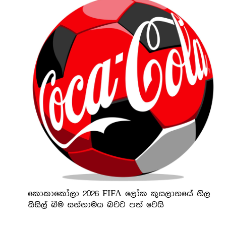
කොකාකෝලා 2026 FIFA ලෝක කුසලානයේ නිල
සිසිල් බීම සන්නාමය බවට පත් වෙයි