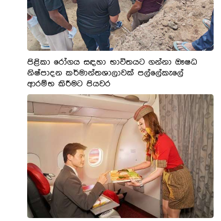
පිළිකා රෝගය සඳහා භාවිතයට ගන්නා ඖෂධ
නිෂ්පාදන කර්මාන්තශාලාවක් පල්ලේකැලේ
ආරම්භ කිරීමට පියවර