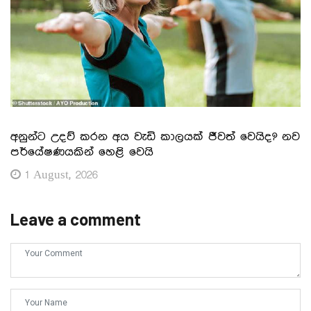
අනුන්ට උදව් කරන අය වැඩි කාලයක් ජීවත් වෙයිද? නව
පර්යේෂණයකින් හෙළි වෙයි
1 August, 2026
Leave a comment