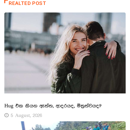
REALTED POST
Hug එක කියන ඇත්ත, ආදරයද, මිත්‍රත්වයද?
5 August, 2026