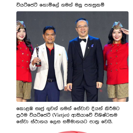
වියට්ජෙට් නොමිලේ ගමන් මලු පහසුකම්
කොළඹ සෘජු ගුවන් ගමන් සේවාව දියත් කිරීමට
ප්‍රථම වියට්ජෙට් (Vietjet) ආසියාවේ විශිෂ්ටතම
සේවා ස්ථානය ලෙස සම්මානයට පාත්‍ර වෙයි.