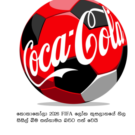
කොකාකෝලා 2026 FIFA ලෝක කුසලානයේ නිල
සිසිල් බීම සන්නාමය බවට පත් වෙයි