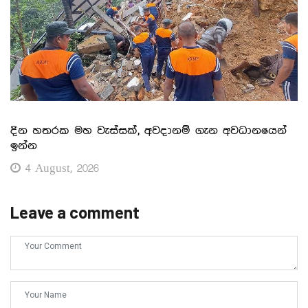
දින හතරක මහ වැස්සක්, අවදානම් ගැන අවධානයෙන්
ඉන්න
4 August, 2026
Leave a comment