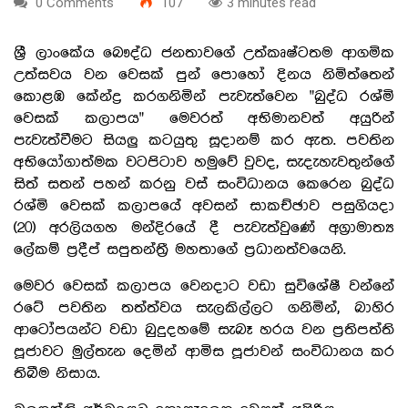
0 Comments
107
3 minutes read
ශ්‍රී ලාංකේය බෞද්ධ ජනතාවගේ උත්කෘෂ්ටතම ආගමික
උත්සවය වන වෙසක් පුන් පොහෝ දිනය නිමිත්තෙන්
කොළඹ කේන්ද්‍ර කරගනිමින් පැවැත්වෙන "බුද්ධ රශ්මි
වෙසක් කලාපය" මෙවරත් අභිමානවත් අයුරින්
පැවැත්වීමට සියලු කටයුතු සූදානම් කර ඇත. පවතින
අභියෝගාත්මක වටපිටාව හමුවේ වුවද, සැදැහැවතුන්ගේ
සිත් සතන් පහන් කරනු වස් සංවිධානය කෙරෙන බුද්ධ
රශ්මි වෙසක් කලාපයේ අවසන් සාකච්ඡාව පසුගියදා
(20) අරලියගහ මන්දිරයේ දී පැවැත්වුණේ අග්‍රාමාත්‍ය
ලේකම් ප්‍රදීප් සපුතන්ත්‍රී මහතාගේ ප්‍රධානත්වයෙනි.
මෙවර වෙසක් කලාපය වෙනදාට වඩා සුවිශේෂී වන්නේ
රටේ පවතින තත්ත්වය සැලකිල්ලට ගනිමින්, බාහිර
ආටෝපයන්ට වඩා බුදුදහමේ සැබෑ හරය වන ප්‍රතිපත්ති
පූජාවට මුල්තැන දෙමින් ආමිස පූජාවන් සංවිධානය කර
තිබීම නිසාය.