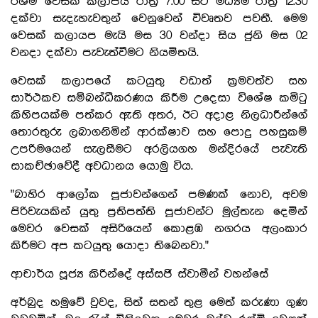
රශ්මි වෙසක් කලාපය රාත්‍රී 7.00 සිට මධ්‍යම රාත්‍රී 12.30
දක්වා සැදැහැවතුන් වෙනුවෙන් විවෘතව පවතී. මෙම
වෙසක් කලායප මැයි මස 30 වන්දා සිය ජුනි මස 02
වනදා දක්වා පැවැත්වීමට නියමිතයි.
වෙසක් කලාපයේ කටයුතු වඩාත් ක්‍රමවත්ව සහ
සාර්ථකව සම්බන්ධීකරණය කිරීම උදෙසා විශේෂ කමිටු
කිහිපයක්ම පත්කර ඇති අතර, ඊට අදාළ නිලධාරීන්ගේ
තොරතුරු ලබාගනිමින් ආරක්ෂාව සහ පොදු පහසුකම්
උපරිමයෙන් සැලසීමට අරලියගහ මන්දිරයේ පැවැති
සාකච්ඡාවේදී අවධානය යොමු විය.
"බාහිර ආලෝක පූජාවන්ගෙන් පමණක් නොව, අවම
පිරිවැයකින් යුතු ප්‍රතිපත්ති පූජාවන්ට මුල්තැන දෙමින්
මෙවර වෙසක් අසිරියෙන් කොළඹ නගරය අලංකාර
කිරීමට අප කටයුතු යොදා තිබෙනවා."
ආචාර්ය පූජ්‍ය කිරින්දේ අස්සජි ස්වාමීන් වහන්සේ
අර්බුද හමුවේ වුවද, සිත් සතන් තුළ මෙත් කරුණා ගුණ