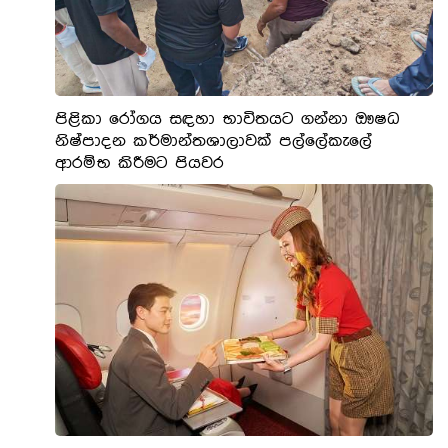
පිළිකා රෝගය සඳහා භාවිතයට ගන්නා ඖෂධ
නිෂ්පාදන කර්මාන්තශාලාවක් පල්ලේකැලේ
ආරම්භ කිරීමට පියවර