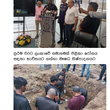
ප්‍රථම වරට ලංකාවේ සමාගමක් පිළිකා රෝගය
සඳහා භාවිතයට ගන්නා ඖෂධ නිෂ්පාදනයට