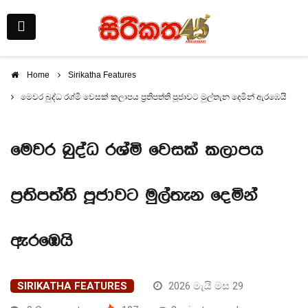
Home
Sirikatha Features
මෙවර බුද්ධ රශ්මි වෙසක් කලාපය ප්‍රතිපත්ති පූජාවට මුල්තැන දෙමින් ඇරඹෙයි
මෙවර බුද්ධ රශ්මි වෙසක් කලාපය
ප්‍රතිපත්ති පූජාවට මුල්තැන දෙමින්
ඇරඹෙයි
SIRIKATHA FEATURES
2026 මැයි මස 29