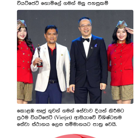
වියට්ජෙට් නොමිලේ ගමන් මලු පහසුකම්
කොළඹ සෘජු ගුවන් ගමන් සේවාව දියත් කිරීමට
ප්‍රථම වියට්ජෙට් (Vietjet) ආසියාවේ විශිෂ්ටතම
සේවා ස්ථානය ලෙස සම්මානයට පාත්‍ර වෙයි.