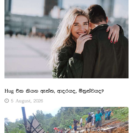
Hug එක කියන ඇත්ත, ආදරයද, මිත්‍රත්වයද?
5 August, 2026