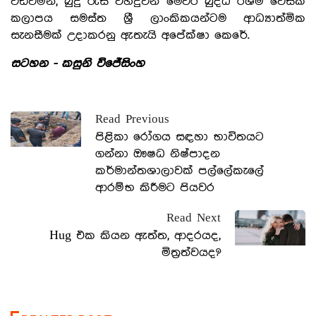
වඩවමින්, බුදු රැස් විහිදුවන මෙවර බුද්ධ රශ්මි වෙසක්
කලාපය සමස්ත ශ්‍රී ලාංකිකයන්ටම ආධ්‍යාත්මික
සැනසීමක් උදාකරනු ඇතැයි අපේක්ෂා කෙරේ.
සටහන - කසුනි විජේසිංහ
Read Previous
පිළිකා රෝගය සඳහා භාවිතයට
ගන්නා ඖෂධ නිෂ්පාදන
කර්මාන්තශාලාවක් පල්ලේකැලේ
ආරම්භ කිරීමට පියවර
Read Next
Hug එක කියන ඇත්ත, ආදරයද,
මිත්‍රත්වයද?