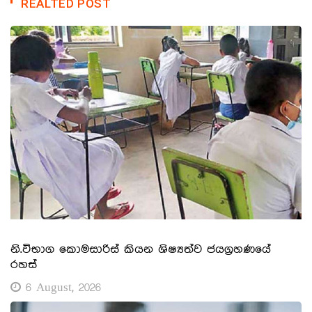
REALTED POST
නි.විභාග කොමසාරිස් කියන ශිෂ්‍යත්ව ජයග්‍රහණයේ
රහස්
6 August, 2026