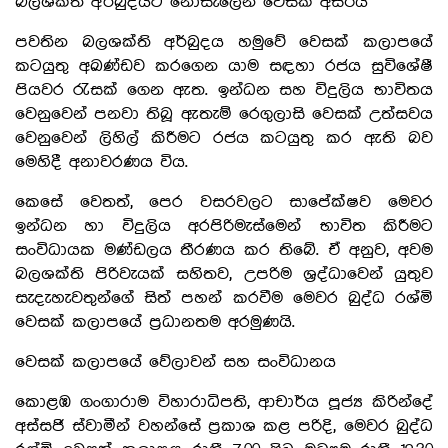
බලශක්ති අර්බුදයට නොසැලෙන වෙසක් අසිරිය
පවතින බලශක්ති අර්බුදය හමුවේ වෙසක් කලාපයේ
කටයුතු අඛණ්ඩව කරගෙන යාම සඳහා රජය සුවිශේෂී
පියවර රැසක් ගෙන ඇත. ඉන්ධන සහ විදුලිය භාවිතය
වෙනුවෙන් පනවා තිබූ ඇතැම් රෙගුලාසි වෙසක් උත්සවය
වෙනුවෙන් ලිහිල් කිරීමට රජය කටයුතු කර ඇති බව
මෙහිදී අනාවරණය විය.
කෙසේ වෙතත්, පෙර වසරවලට සාපේක්ෂව මෙවර
ඉන්ධන හා විදුලිය අරපිරිමැස්මෙන් භාවිත කිරීමට
සංවිධායක මණ්ඩලය තීරණය කර තිබේ. ඒ අනුව, අවම
බලශක්ති පිරිවැයක් සහිතව, උපරිම ශ්‍රද්ධාවෙන් යුතුව
සැදැහැවතුන්ගේ සිත් පහන් කරවීම මෙවර බුද්ධ රශ්මි
වෙසක් කලාපයේ ප්‍රධානතම අරමුණයි.
වෙසක් කලාපයේ වේලාවන් සහ සංවිධානය
කොළඹ ගංගාරාම විහාරාධිපති, ආචාර්ය පූජ්‍ය කිරින්දේ
අස්සජි ස්වාමීන් වහන්සේ ප්‍රකාශ කළ පරිදි, මෙවර බුද්ධ