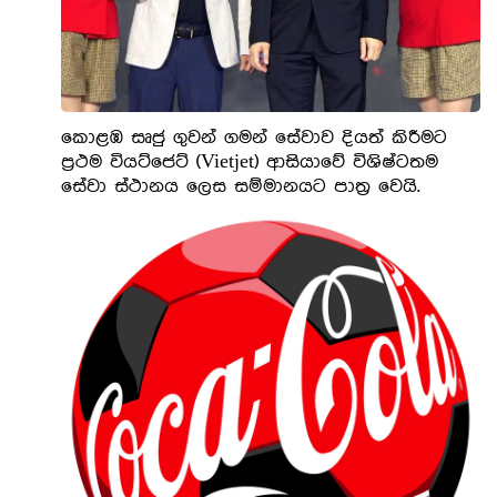
කොළඹ සෘජු ගුවන් ගමන් සේවාව දියත් කිරීමට
ප්‍රථම වියට්ජෙට් (Vietjet) ආසියාවේ විශිෂ්ටතම
සේවා ස්ථානය ලෙස සම්මානයට පාත්‍ර වෙයි.