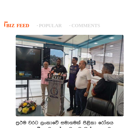
BIZ FEED
POPULAR
COMMENTS
ප්‍රථම වරට ලංකාවේ සමාගමක් පිළිකා රෝගය