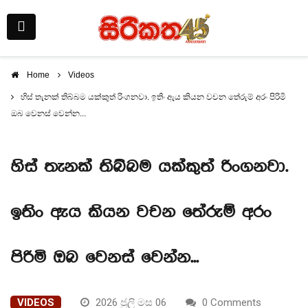
Home
Videos
හිස් තැනක් තිබ්බම යක්කුත් රිංගනවා. ඉතිං ඇය කියන වචන තේරුම් අරං පිරිමි
ඔබ වෙනස් වෙන්න...
හිස් තැනක් තිබ්බම යක්කුත් රිංගනවා.
ඉතිං ඇය කියන වචන තේරුම් අරං
පිරිමි ඔබ වෙනස් වෙන්න...
VIDEOS
2026 ජුලි මස 06
0 Comments