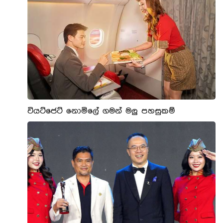
වියට්ජෙට් නොමිලේ ගමන් මලු පහසුකම්