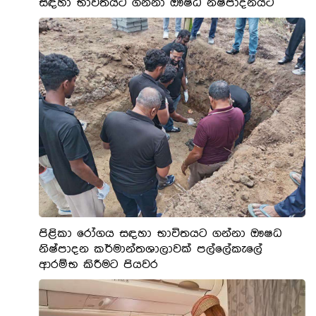
සඳහා භාවිතයට ගන්නා ඖෂධ නිෂ්පාදනයට
පිළිකා රෝගය සඳහා භාවිතයට ගන්නා ඖෂධ
නිෂ්පාදන කර්මාන්තශාලාවක් පල්ලේකැලේ
ආරම්භ කිරීමට පියවර