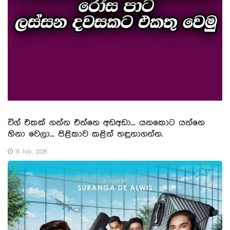
විග් එකක් ගන්න එන්නෙ අඩඅඩා... යනකොට යන්නෙ
හිනා වෙලා... පිළිකාව කළින් හඳුනාගන්න.
15 July, 2026