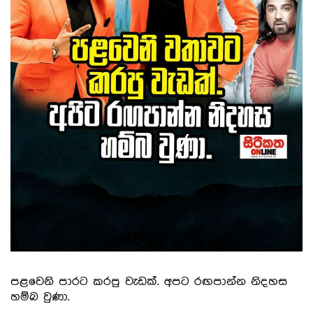
පළවෙනි පාරට කරපු වැඩක්. අපට රඟපාන්න නිදහස
හම්බ වුණා.