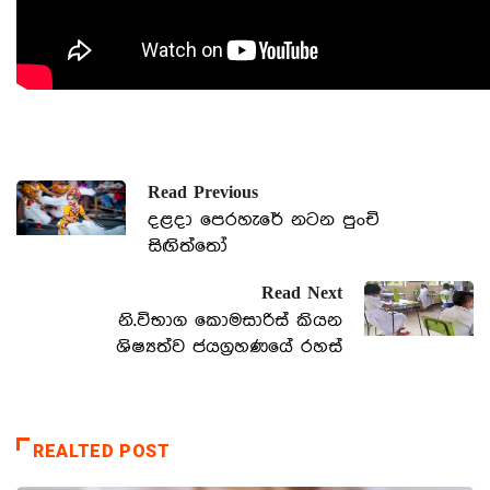
Read Previous
දළදා පෙරහැරේ නටන පුංචි
සිඟිත්තෝ
Read Next
නි.විභාග කොමසාරිස් කියන
ශිෂ්‍යත්ව ජයග්‍රහණයේ රහස්
REALTED POST