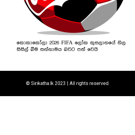
කොකාකෝලා 2026 FIFA ලෝක කුසලානයේ නිල
සිසිල් බීම සන්නාමය බවට පත් වෙයි
© Sirikatha.lk 2023 | All rights reserved.