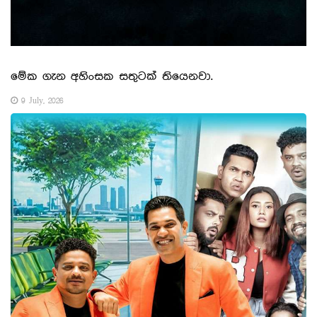
මේක ගැන අහිංසක සතුටක් තියෙනවා.
9 July, 2026