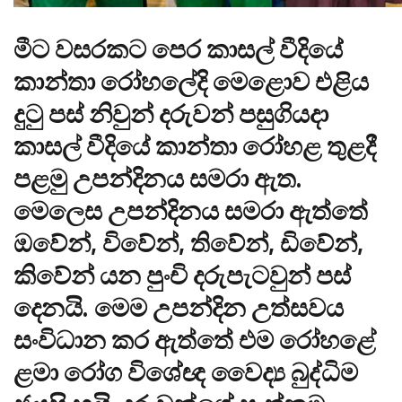
මීට වසරකට පෙර කාසල් වීදියේ
කාන්තා රෝහලේදි මෙළොව එළිය
දුටු පස් නිවුන් දරුවන් පසුගියදා
කාසල් වීදියේ කාන්තා රෝහළ තුළදී
පළමු උපන්දිනය සමරා ඇත.
මෙලෙස උපන්දිනය සමරා ඇත්තේ
ඔවේන්, විවේන්, තිවේන්, ඩිවේන්,
කිවේන් යන පුංචි දරුපැටවුන් පස්
දෙනයි. මෙම උපන්දින උත්සවය
සංවිධාන කර ඇත්තේ එම රෝහළේ
ළමා රෝග විශේඥ වෛද්‍ය බුද්ධිම