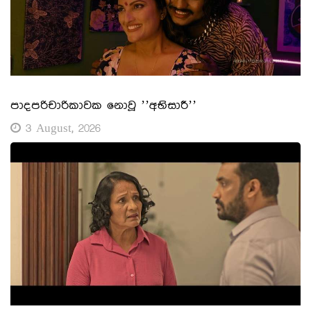
පාදපරිචාරිකාවක නොවූ ’’අභිසාරී’’
3 August, 2026