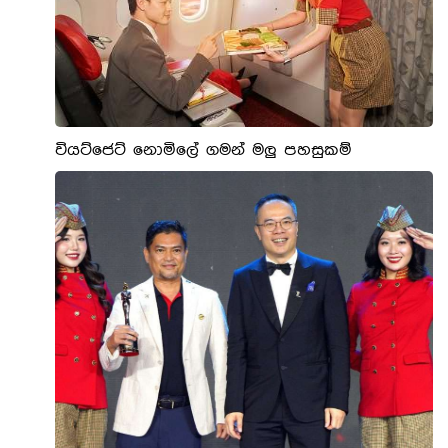
වියට්ජෙට් නොමිලේ ගමන් මලු පහසුකම්