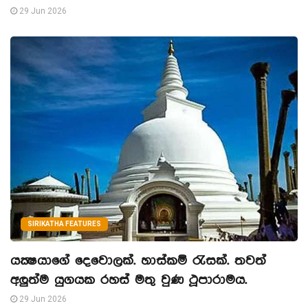
29 Jun 2026
SIRIKATHA FEATURES
යක්‍ෂයාගේ දෙවොලක්. හාස්කම් රැසක්. තවත්
අලුත්ම යුගයක රහස් මතු වුණ ථූපාරාමය.
29 Jun 2026