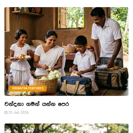
SIRIKATHA FEATURES
වන්දනා ගමන් යන්න පෙර
25 Jun 2026