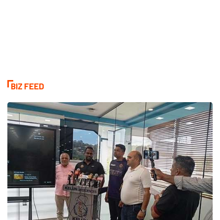
BIZ FEED