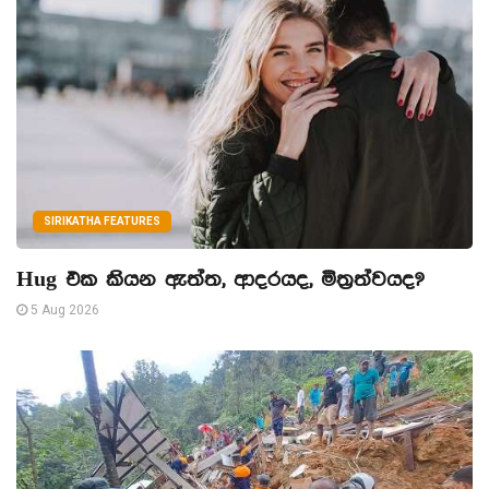
SIRIKATHA FEATURES
Hug එක කියන ඇත්ත, ආදරයද, මිත්‍රත්වයද?
5 Aug 2026