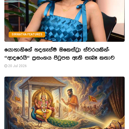
SIRIKATHA FEATURES
යොහානිගේ හදගැස්ම ඔකෙස්ට්‍රා ස්වරයකින්:
“ආදරෙයි“ ප්‍රසංගය පිටුපස ඇති සැබෑ කතාව
20 Jul 2026