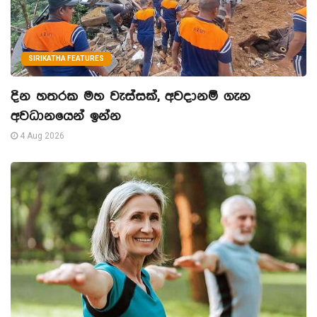
SIRIKATHA FEATURES
දින හතරක මහ වැස්සක්, අවදානම් ගැන
අවධානයෙන් ඉන්න
4 Aug 2026