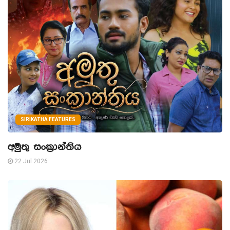
SIRIKATHA FEATURES
අමුතු සංක්‍රාන්තිය
22 Jul 2026