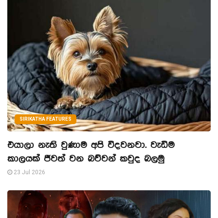
SIRIKATHA FEATURES
එයාලා නැති වුණාම අපි විදවනවා. වැඩිම
කාලයක් ජීවත් වන බව්වන් කවුද බලමු
23 Jul 2026