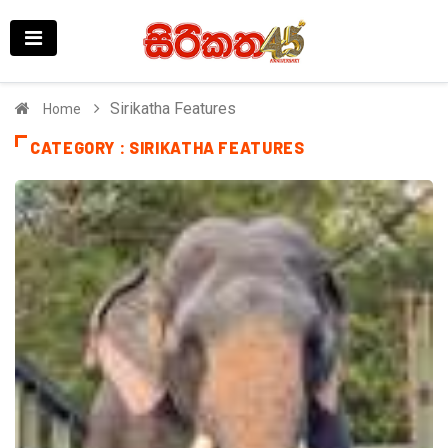
Sirikatha Features
Home
CATEGORY : SIRIKATHA FEATURES