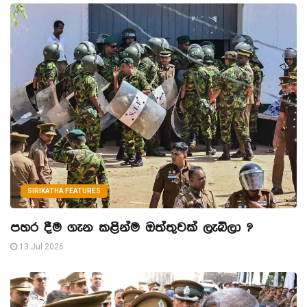
SIRIKATHA FEATURES
පහර දීම ගැන කළින්ම ඔත්තුවක් ලැබිලා ?
13 Jul 2026