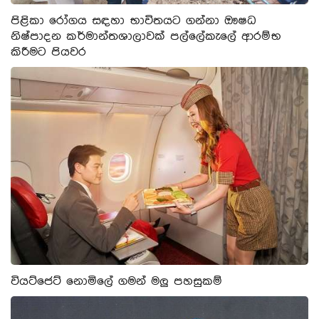
පිළිකා රෝගය සඳහා භාවිතයට ගන්නා ඖෂධ
නිෂ්පාදන කර්මාන්තශාලාවක් පල්ලේකැලේ ආරම්භ
කිරීමට පියවර
වියට්ජෙට් නොමිලේ ගමන් මලු පහසුකම්