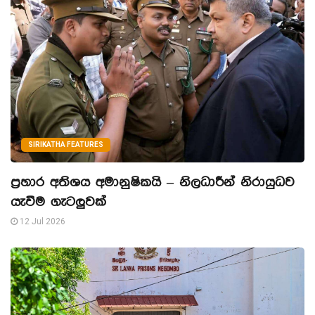
SIRIKATHA FEATURES
ප්‍රහාර අතිශය අමානුෂිකයි – නිලධාරීන් නිරායුධව
යැවීම ගැටලුවක්
12 Jul 2026