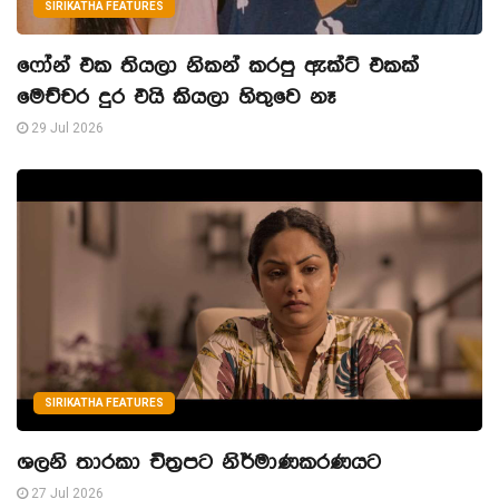
SIRIKATHA FEATURES
ෆෝන් එක තියලා නිකන් කරපු ඇක්ට් එකක්
මෙච්චර දුර එයි කියලා හිතුවෙ නෑ
29 Jul 2026
SIRIKATHA FEATURES
ශලනි තාරකා චිත්‍රපට නිර්මාණකරණයට
27 Jul 2026