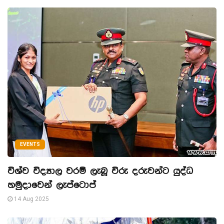
EVENTS
විශ්ව විද්‍යාල වරම් ලැබූ විරු දරුවන්ට යුද්ධ
හමුදාවෙන් ලැප්ටොප්
14 Aug 2025