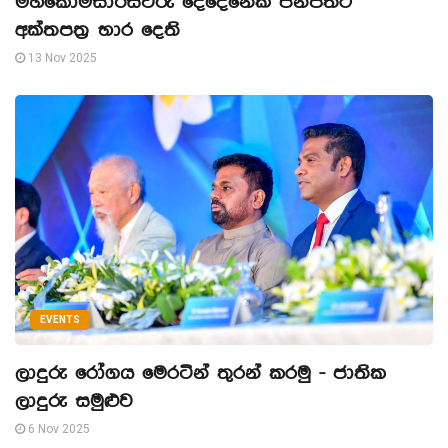
මහකොමසාරිස්වරු දෙදෙනෙක් ජනපතිට
අක්තපත්‍ර භාර දෙති
13 Nov 2025
EVENTS
ලාදුරු රෝගය මෙරටින් තුරන් කරමු - ජාතික
ලාදුරු සමුළුව
6 Nov 2025