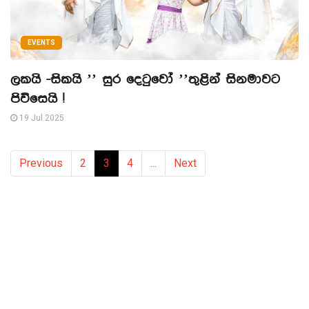
EVENTS
ලකයි -සිකයි ’’ සුර දෙටුවෝ ’’තුළින් සිනමාවට
පිවිසෙයි !
19 Jul 2025
Previous
2
3
4
...
Next