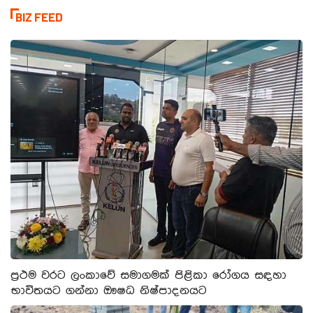
BIZ FEED
ප්‍රථම වරට ලංකාවේ සමාගමක් පිළිකා රෝගය සඳහා
භාවිතයට ගන්නා ඖෂධ නිෂ්පාදනයට