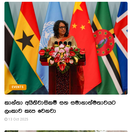
EVENTS
කාන්තා අයිතිවාසිකම් සහ සමානාත්මතාවයට
ලංකාව කැප වෙනවා
13 Oct 2025