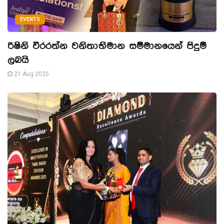
EVENTS
රිෂිනි වීරරත්න වනිතාභිමාන සම්මානයෙන් පිදුම්
ලබයි
21 Aug 2025