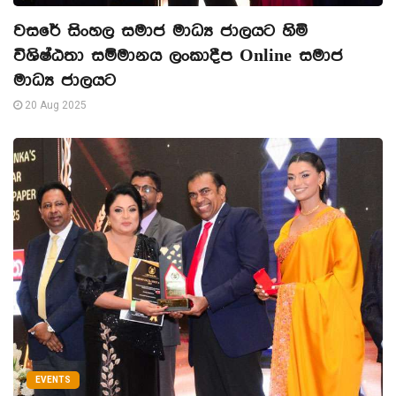
වසරේ සිංහල සමාජ මාධ්‍ය ජාලයට හිමි
විශිෂ්ඨතා සම්මානය ලංකාදීප Online සමාජ
මාධ්‍ය ජාලයට
20 Aug 2025
EVENTS