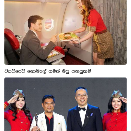
වියට්ජෙට් නොමිලේ ගමන් මලු පහසුකම්