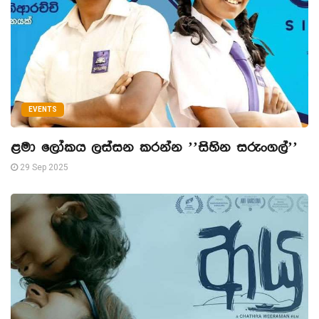
EVENTS
ළමා ලෝකය ලස්සන කරන්න ’’සිහින සරුංගල්’’
29 Sep 2025