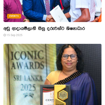
EVENTS
අඩු ආදායම්ලාභී සිසු දරුවන්ට ශිෂ්‍යාධාර
15 Sep 2025