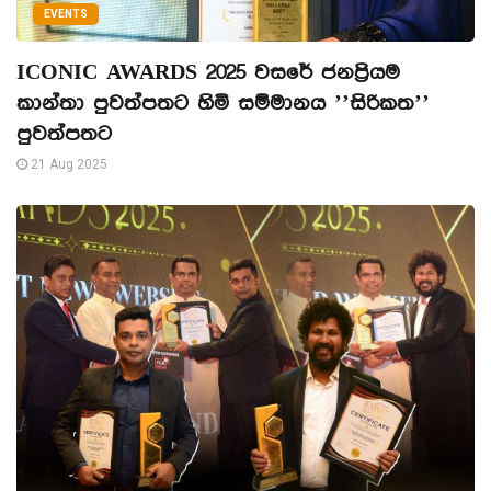
EVENTS
ICONIC AWARDS 2025 වසරේ ජනප්‍රියම
කාන්තා පුවත්පතට හිමි සම්මානය ’’සිරිකත’’
පුවත්පතට
21 Aug 2025