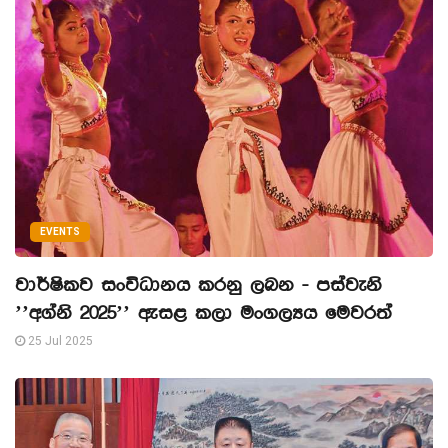
EVENTS
වාර්ෂිකව සංවිධානය කරනු ලබන - පස්වැනි
’’අග්නි 2025’’ ඇසළ කලා මංගල්‍යය මෙවරත්
25 Jul 2025