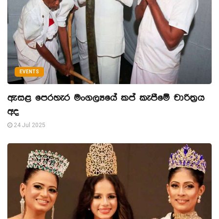
EVENTS
ඇසළ පෙරහැර මංගල්‍යයේ කප් කැපීමේ චාරිත්‍රය
අද
24 Jul 2025