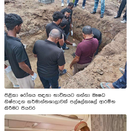
පිළිකා රෝගය සඳහා භාවිතයට ගන්නා ඖෂධ
නිෂ්පාදන කර්මාන්තශාලාවක් පල්ලේකැලේ ආරම්භ
කිරීමට පියවර