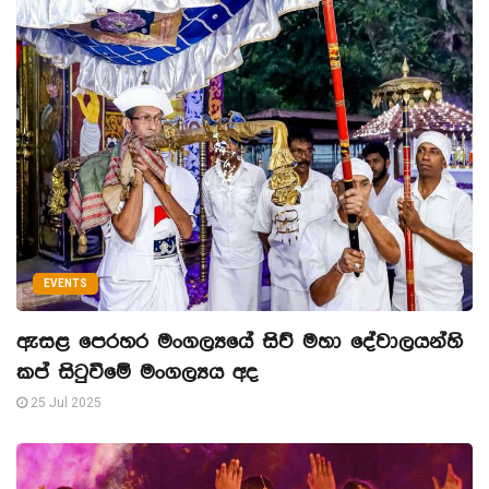
EVENTS
ඇසළ පෙරහර මංගල්‍යයේ සිව් මහා දේවාලයන්හි
කප් සිටුවීමේ මංගල්‍යය අද
25 Jul 2025