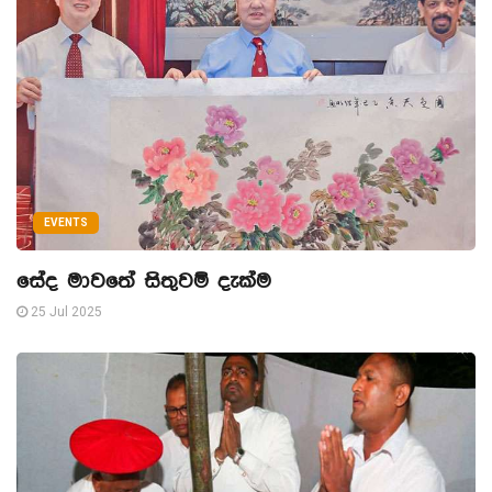
EVENTS
සේද මාවතේ සිතුවම් දැක්ම
25 Jul 2025