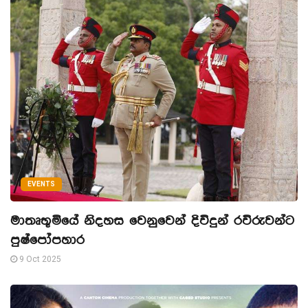
EVENTS
මාතෘභූමියේ නිදහස වෙනුවෙන් දිවිදුන් රවිරුවන්ට
පුෂ්පෝපහාර
9 Oct 2025