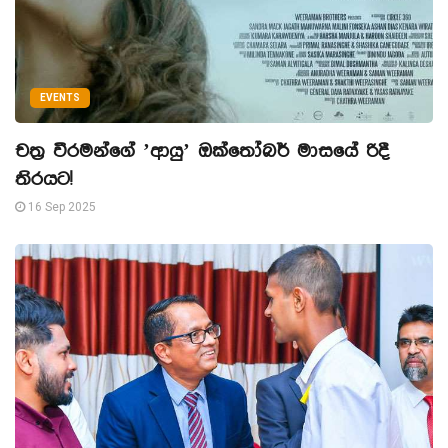
EVENTS
චත්‍ර වීරමන්ගේ ’ආයු’ ඔක්තෝබර් මාසයේ රිදී
තිරයට!
16 Sep 2025