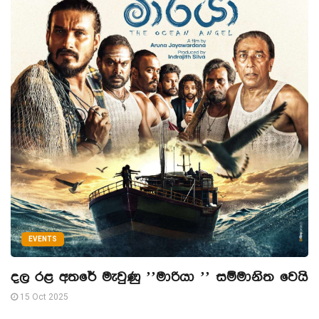
EVENTS
දල රළ අතරේ මැවුණු ’’මාරියා ’’ සම්මානිත වෙයි
15 Oct 2025