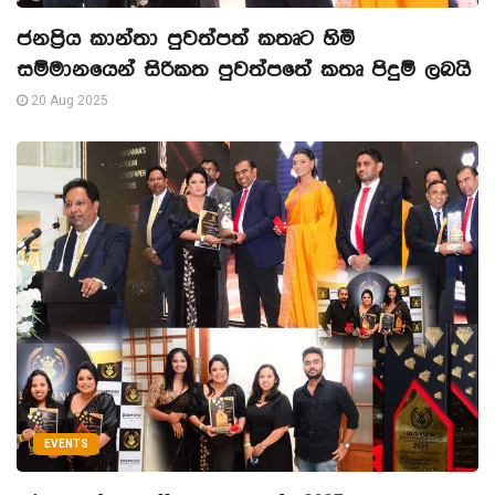
ජනප්‍රිය කාන්තා පුවත්පත් කතෘට හිමි
සම්මානයෙන් සිරිකත පුවත්පතේ කතෘ පිදුම් ලබයි
20 Aug 2025
EVENTS