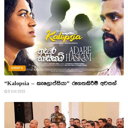
EVENTS
“Kalopsia – කැලොප්සියා” රූගතකිරීම් අවසන්
8 Oct 2025