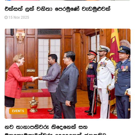
එක්සත් ලක් වනිතා පෙරමුණේ වැඩමුළුවක්
15 Nov 2025
EVENTS
නව තානාපතිවරු තිදෙනෙක් සහ