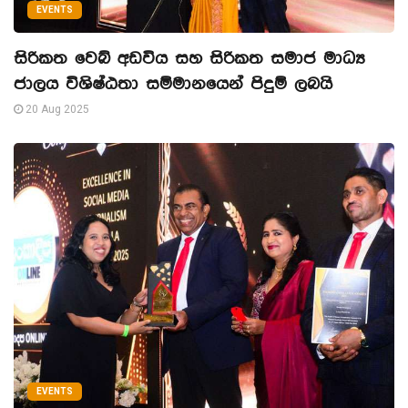
EVENTS
සිරිකත වෙබ් අඩවිය සහ සිරිකත සමාජ මාධ්‍ය
ජාලය විශිෂ්ඨතා සම්මානයෙන් පිදුම් ලබයි
20 Aug 2025
EVENTS