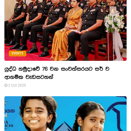
EVENTS
යුද්ධ හමුදාවේ 76 වන සංවත්සරයට සර් ව
ආගමික වැඩසටහන්
2 Oct 2025