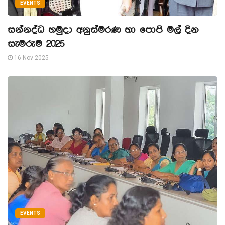
EVENTS
සන්නද්ධ හමුදා අනුස්මරණ හා පොපි මල් දින
සැමරුම 2025
16 Nov 2025
EVENTS