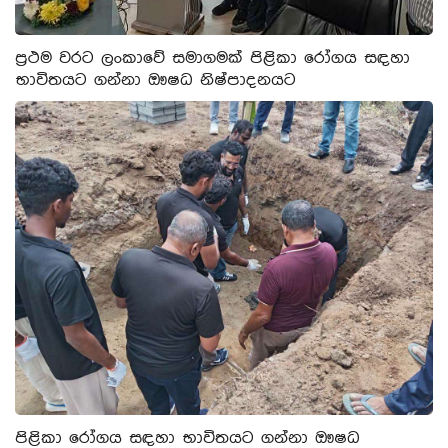
ප්‍රථම වරට ලංකාවේ සමාගමක් පිළිකා රෝගය සඳහා
භාවිතයට ගන්නා ඖෂධ නිෂ්පාදනයට
පිළිකා රෝගය සඳහා භාවිතයට ගන්නා ඖෂධ