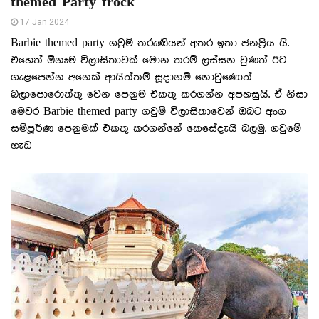
themed Party frock
17 Jan 2024
Barbie themed party ගවුම් තරුණියන් අතර ඉතා ජනප‍්‍රිය යි.
එහෙත් ඕනෑම විලාසිතාවක් මොන තරම් ලස්සන වුණත් ඊට
ගැළපෙන්න අනෙක් ආයිත්තම් සූදානම් නොවුණොත්
බලාපොරොත්තු වෙන පෙනුම එකතු කරගන්න අපහසුයි. ඒ නිසා
මෙවර Barbie themed party ගවුම් විලාසිතාවෙන් ඔබට අංග
සම්පූර්ණ පෙනුමක් එකතු කරගන්නේ කෙසේදැයි බලමු. ගවුමේ
හැඩ