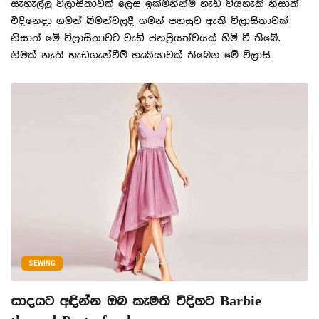
සැහැල්ලු විලාසිතාවක් ලෙස ඉක්මනින්ම හැඩ වියහැකි නිසාත්
එදිනෙදා ගමන් බිමන්වලදී ගමන් පහසුව ඇති විලාසිතාවක්
නිසාත් මේ විලාසිතාවට වැඩි ජනප්‍රියත්වයක් හිමි වී තිබේ.
නිමක් නැති හැඩගැන්වීම් හැකියාවක් තිබෙන මේ විලාසි
SEWING
සාදයට අඳින්න ඔබ කැමති විදිහට Barbie