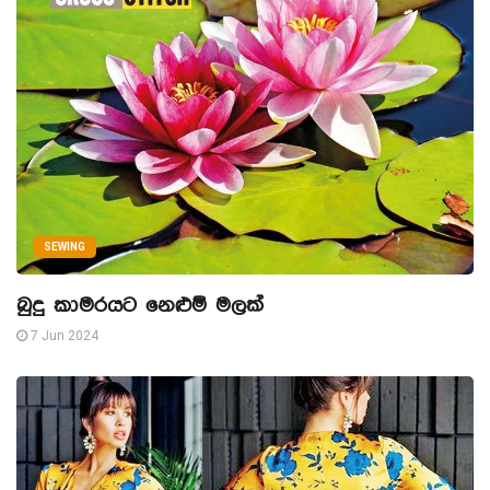
SEWING
බුදු කාමරයට නෙළුම් මලක්
7 Jun 2024