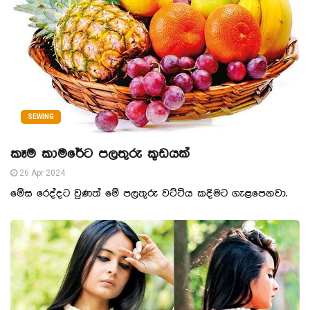
SEWING
කෑම කාමරේට පලතුරු කූඩයක්
26 Apr 2024
මේස රෙද්දට වුණත් මේ පලතුරු වට්ටිය කදිමට ගැළපෙනවා.