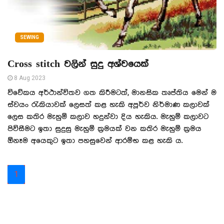
SEWING
Cross stitch වලින් සුදු අශ්වයෙක්
8 Aug 2023
විවේකය අර්ථාන්විතව ගත කිරීමටත්, මානසික තෘප්තිය මෙන් ම
ස්වයං රැකියාවක් ලෙසත් කළ හැකි අපූර්ව නිර්මාණ කලාවක්
ලෙස කතිර මැහුම් කලාව හදුන්වා දිය හැකිය. මැහුම් කලාවට
පිවිසීමට ඉතා සුදුසු මැහුම් ක‍්‍රමයක් වන කතිර මැහුම් ක‍්‍රමය
ඕනෑම අයෙකුට ඉතා පහසුවෙන් ආරම්භ කළ හැකි ය.
1