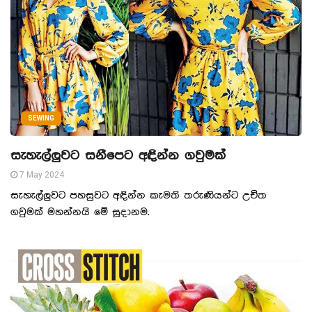
SEWING
සැහැල්ලුවට සනීපෙට අඳින්න ගවුමක්
7 May 2024
සැහැල්ලුවට පහසුවට අඳින්න කැමති තරුණියන්ට උචිත
ගවුමක් මහන්නයි මේ සූදානම.