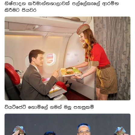
නිෂ්පාදන කර්මාන්තශාලාවක් පල්ලේකැලේ ආරම්භ
කිරීමට පියවර
වියට්ජෙට් නොමිලේ ගමන් මලු පහසුකම්