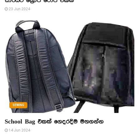
සාරියට ක්‍රොප් ටොප් එකක්
23 Jun 2024
SEWING
School Bag එකක් ගෙදරදිම මහගන්න
14 Jun 2024