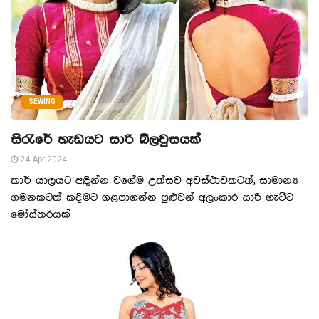
SEWING
සිරැරේ හැඩයට සාරි බ්ලවුසයක්
24 Apr 2024
කාර් යාලයට අඳින්න වගේම උත්සව අවස්ථාවකටත්, සාමාන්‍ය
ගමනකටත් කදිමට ගළපාගන්න පුළුවන් අලංකාර සාරි හැට්ට
මෝස්තරයක්