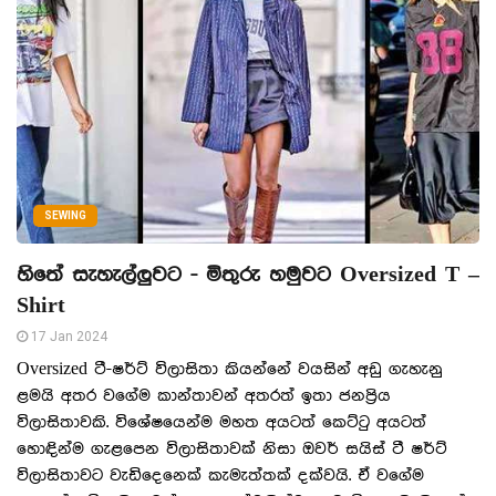
SEWING
හිතේ සැහැල්ලුවට - මිතුරු හමුවට Oversized T –
Shirt
17 Jan 2024
Oversized ටී-ෂර්ට් විලාසිතා කියන්නේ වයසින් අඩු ගැහැනු
ළමයි අතර වගේම කාන්තාවන් අතරත් ඉතා ජනප්‍රිය
විලාසිතාවකි. විශේෂයෙන්ම මහත අයටත් කෙට්ටු අයටත්
හොඳින්ම ගැළපෙන විලාසිතාවක් නිසා ඔවර් සයිස් ටී ෂර්ට්
විලාසිතාවට වැඩිදෙනෙක් කැමැත්තක් දක්වයි. ඒ වගේම