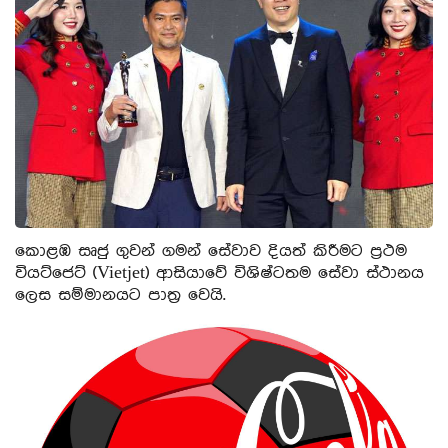
කොළඹ සෘජු ගුවන් ගමන් සේවාව දියත් කිරීමට ප්‍රථම
වියට්ජෙට් (Vietjet) ආසියාවේ විශිෂ්ටතම සේවා ස්ථානය
ලෙස සම්මානයට පාත්‍ර වෙයි.