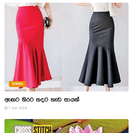
SEWING
ඇඟට හිරට තදට හැඩ සායක්
7 Jun 2024