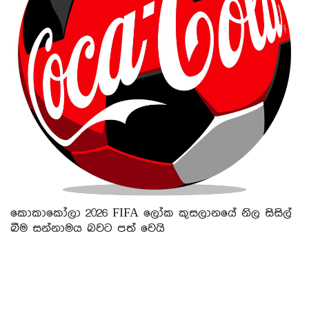
කොකාකෝලා 2026 FIFA ලෝක කුසලානයේ නිල සිසිල්
බීම සන්නාමය බවට පත් වෙයි