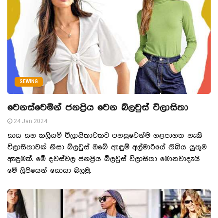
SEWING
වෙනස්වෙමින් ජනප්‍රිය වෙන බ්ලවුස් විලාසිතා
24 Jan 2024
සාය සහ කලිසම් විලාසිතාවකට පහසුවෙන්ම ගළපාගත හැකි
විලාසිතාවක් නිසා බ්ලවුස් ඔබේ ඇඳුම් අල්මාරියේ තිබිය යුතුම
ඇඳුමක්. මේ දවස්වල ජනප්‍රිය බ්ලවුස් විලාසිතා මොනවාදැයි
මේ ලිපියෙන් සොයා බලමු.