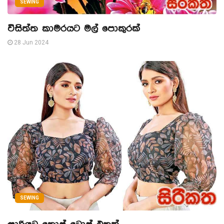
SEWING
විසිත්ත කාමරයට මල් පොකුරක්
28 Jun 2024
SEWING