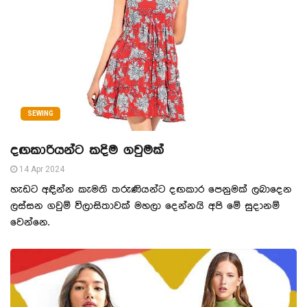
SEWING
දඟකාරියන්ට කදිම ගවුමක්
14 Apr 2024
හැඩට අඳින්න කැමති තරුණියන්ට දඟකාර පෙනුමක් ලබාදෙන
ලස්සන ගවුම් විලාසිතාවක් මහලා දෙන්නයි අපි මේ සුදානම්
වෙන්නෙ.