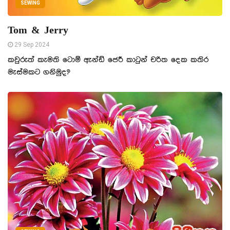
SEWING
Tom & Jerry
29 Sep 2024
කවුරුත් කැමති ටොම් ඇන්ඩ් ජෙරී කාටුන් චරිත දෙක කතිර
මැස්මකට ගනිමුද?