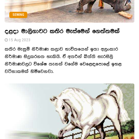
SEWING
දළදා මාලිගාවට කතිර මැස්මෙන් ගෙත්තමක්
15 Aug 2023
කතිර මැසුම් නිර්මාණ කලාව භාවිතයෙන් ඉතා අලංකාර
නිර්මාණ සිදුකරගත හැකියි. ඒ අතරින් බිත්ති සැරසිලි
නිර්මාණවලට විශේෂ තැනක් වගේම වෙළෙඳපොළේ ඉහළ
වටිනාකමක් හිමිවෙනවා.