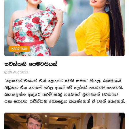
HARD TALK
සචින්තනී පෙම්වතියක්
29 Aug 2023
’ලොවෙන් එකෙක් එක් දෙයකට වෙයි සමත’ කියලා කියමනක්
තිබුණට ඒක වෙනස් කරපු අයත් මේ ලෝකේ නැතිවම නෙවෙයි.
කියාදෙන්න ආදරේ තරම් ටෙලි නාට්‍යයේ දිගැසිගේ චරිතයට
පණ පොවන සචින්තනී කෞෂල්‍යා කියන්නෙත් ඒ වගේ කෙනෙක්.