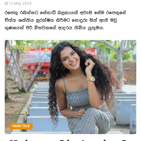
12 May 2024
රජෙකු රකින්නට සේනාධි බලකායක් අවැසි සේම රජෙකුගේ
චිත්ත ශක්තිය සුරක්ෂිත කිරීමට සොදුරු සිත් ඇති මවු
ගුණයෙන් පිරි බිසවකගේ ආදරය තිබිය යුතුමය.
HARD TALK