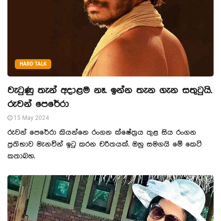
HARD TALK
වැටුණු තැන් අදාළම නෑ. ඉන්න තැන ගැන සතුටුයි.
රුවන් පෙරේරා
15 May 2024
රුවන් පෙරේරා කියන්නෙ රංගන ක්ෂේත්‍රය තුළ සිය රංගන
ප්‍රතිභාව මැනවින් ඉටු කරන චරිතයක්. ඔහු සමගයි මේ කෙටි
කතාබහ.