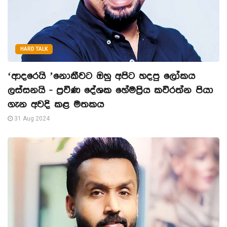
HARD TALK
‘ආදරෙයි ’නොකීවට ඔහු අපිට හදපු ලෝකය
ලස්සනයි - ප්‍රවීණ දේශක හේමප්‍රිය කවිරත්න පියා
ගැන අවදි කළ මතකය
31 Aug 2024