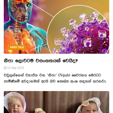
HARD TALK
නීපා ලොවටම වසංගතයක් වෙයිද?
22 Sep 2023
වවුලන්ගෙන් ව්‍යාප්ත වන ‘නීපා’ (Nipah) වෛරසය මෙරටට
පැමිණීමේ අවදානමක් ඇති බව සෞඛ්‍ය අංශ සඳහන් කරනවා.