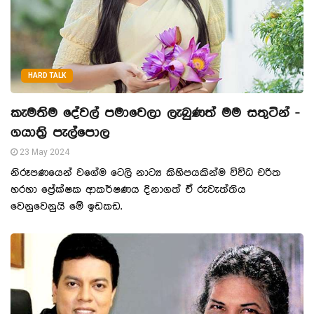
HARD TALK
කැමතිම දේවල් පමාවෙලා ලැබුණත් මම සතුටින් -
ගයාත්‍රි පැල්පොල
23 May 2024
නිරූපණයෙන් වගේම ටෙලි නාට්‍ය කිහිපයකින්ම විවිධ චරිත
හරහා ප්‍රේක්ෂක ආකර්ෂණය දිනාගත් ඒ රුවැත්තිය
වෙනුවෙනුයි මේ ඉඩකඩ.