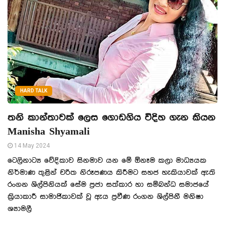
HARD TALK
තනි කාන්තාවක් ලෙස ගොඩගිය විදිහ ගැන කියන
Manisha Shyamali
14 May 2024
ටෙලිනාට්‍ය වේදිකාව සිනමාව යන මේ ඕනෑම කලා මාධ්‍යයක
නිර්මාණ තුළින් චරිත නිරූපණය කිරීමට සහජ හැකියාවක් ඇති
රංගන ශිල්පිනියක් සේම ප්‍රජා සත්කාර හා සම්බන්ධ සමාජයේ
ක්‍රියාකාරී සාමාජිකාවක් වූ ඇය ප්‍රවීණ රංගන ශිල්පිනී මනිෂා
ශ්‍යාමලී