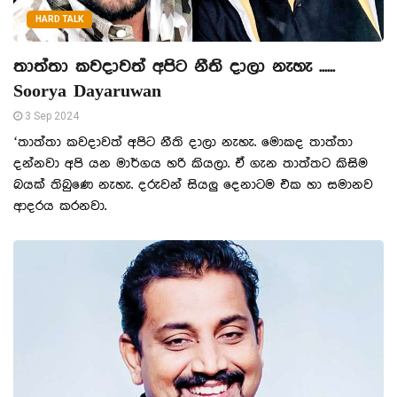
HARD TALK
තාත්තා කවදාවත් අපිට නීති දාලා නැහැ ......
Soorya Dayaruwan
3 Sep 2024
‘තාත්තා කවදාවත් අපිට නීති දාලා නැහැ. මොකද තාත්තා
දන්නවා අපි යන මාර්ගය හරි කියලා. ඒ ගැන තාත්තට කිසිම
බයක් තිබුණෙ නැහැ. දරුවන් සියලු දෙනාටම එක හා සමානව
ආදරය කරනවා.