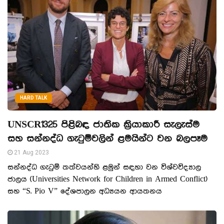
HARD TALK
UNSCR1325 පිළිබඳ ජාතික ක්‍රියාකාරී සැලැස්ම
සහ සන්නද්ධ ගැටුම්වලින් ළමයින්ට වන බලපෑම
21 Aug 2023
සන්නද්ධ ගැටුම් තත්වයන්හි ළමුන් සඳහා වන විශ්වවිද්‍යාල
ජාලය (Universities Network for Children in Armed Conflict)
සහ “S. Pio V” දේශපාලන අධ්‍යයන ආයතනය