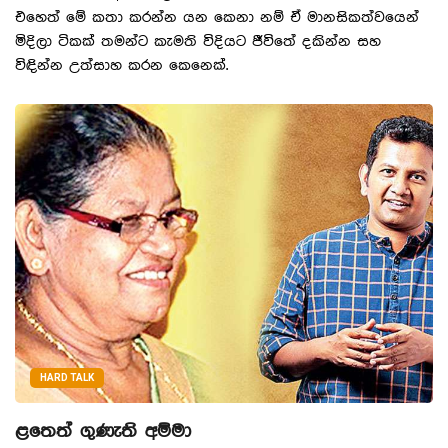
එහෙත් මේ කතා කරන්න යන කෙනා නම් ඒ මානසිකත්වයෙන්
මිදිලා ටිකක් තමන්ට කැමති විදියට ජීවිතේ දකින්න සහ
විඳින්න උත්සාහ කරන කෙනෙක්.
HARD TALK
ළතෙත් ගුණැති අම්මා