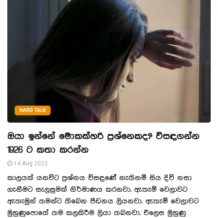
HARD TALK
ඔයා ඉන්නේ මොකක්හරි ප‍්‍රශ්නෙකද? විසඳගන්න
1926 ට කතා කරන්න
14 Aug 2023
කාලයක් යනවිට ප‍්‍රශ්නය විසඳුණේ් නැතිනම් සිය දිවි නසා
ගැනීමට සැලසුමක් නිර්මාණය කරනවා. ඇතැම් වෙලාවට
ඇතැමුන් තමන්ට තිබෙන පීඩනය ලියනවා. ඇතැම් වෙලාවට
මුහුණුපොතේ තම කලකිරීම ලියා තබනවා. එලෙස මුහුණු