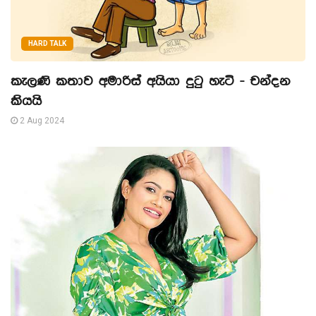
HARD TALK
කැලණි කතාව අමාරිස් අයියා දුටු හැටි - චන්දන
කියයි
2 Aug 2024