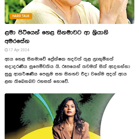
HARD TALK
ළමා පිටියෙන් හෙළ සිනමාවට ආ ශ්‍රියානි
අමරසේන
17 Apr 2024
ඇය හෙළ සිනමාවේ ප්‍රේක්ෂක හදවත් තුළ ලැඟුම්ගත්
සදාදරණීය සුපෙම්වතිය යි. රූපයෙන් තවමත් සිත් ඇදගන්නා
සුලු ආකර්ෂණීය පෙනුම සහ සිනහව එදා වගේම අදත් ඇය
ළඟ තිබෙනබව රහසක් නොවේ.