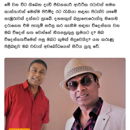
මේ වන විට තිබෙන දැඩි පීඩනකාරී ආර්ථික රටාවත් සමග
කාන්තාවන් මෙන්ම පිරිමිද රට රැකියා සඳහා පිටත්ව යෑමේ
නැඹුරුවක් දක්නට ලැබේ. දහසකුත් බලාපොරොත්තු සිතෙහි
දරාගෙන එම පැතුම් සඵල කර ගැනීම සඳහා විදෙස්ගත වන
ඔබ විදෙස් ගත වෙන්නේ නීත්‍යනුකුල ක‍්‍රමයට ද? ඔබ
විදෙස්ගතවීමෙන් පසු ඔබට කුමක් සිදුවෙයිද? යන කරුණු
පිළිබඳව ඔබ වඩාත් අවබෝධයෙන් සිටිය යුතු වේ.