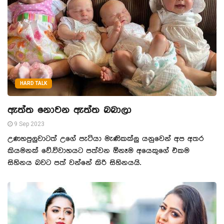
HARD TALK
ඇත්ත නොවන ඇත්ත බබාලා
9 Sep 2023
උණහපුලුවාටත් උගේ පැටියා මැණිකක්ලු යනුවෙන් අප අතර
කියමනක් වේ.විවාහයට පත්වන ඕනෑම අයෙකුගේ එකම
සිහිනය බවට පත් වන්නේ කිරි සිහිනයයි.