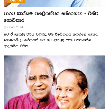
HARD TALK
පාරට බැස්සම ජනප්‍රියත්වය තේරෙනවා - විශ්ව
කොඩිකාර
29 Apr 2024
මට ඒ ලැබුණු චරිත පිළිබඳ මම විවේචනය කරන්නේ නැහැ.
මොනයම් වූ හේතුවක් මත මට ලැබුණු සෑම චරිතයක්ම
ආදරණීය චරිත