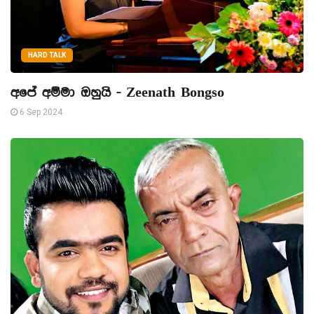
HARD TALK
අපේ අම්මා ඔහුයි - Zeenath Bongso
6 Sep 2024