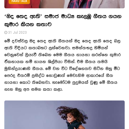
HARD TALK
‘ඔද තෙද ඇති’ සමාජ මාධ්‍ය කැලඹූ ගීතය ගයන
කුමාර කියන කතාව
31 Jul 2023
මේ දවස්වල ඔද තෙද ඇති ගීතයක් ඔද තෙද ඇති තෙද බල
ඇති විදියට කතාබහට ලක්වෙනවා. සමන්තභද්‍ර හිමියන්
වෙනුවෙන් ලියැවී තිබෙන මෙම ගීතය ගායනා කරන්නෙ කුමාර
ඒකනායක නම් ගායන ශිල්පියා විසින්. එම ගීතය තමයි
මුනින්ද්‍රයාණනි ගීතය. මේ වන විට විදේශගතව සිටින ඔහු මීට
පෙරද එතරම් ප‍්‍රසිද්ධ නොවුණත් මෙවැනිම ආකාරයේ ගීත
ගායනා කොට තිබෙනවා. හැමෝටම පුදුමයක් වුණු මේ ගීතය
ගැන ඔහු අප සමග කතා කළා.