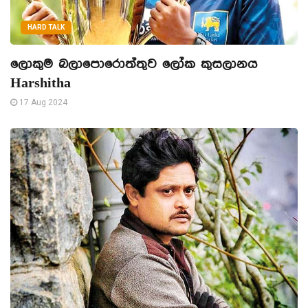
HARD TALK
ලොකුම බලාපොරොත්තුව ලෝක කුසලානය
Harshitha
17 Aug 2024