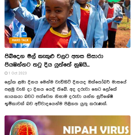
HARD TALK
පිබිදෙන මල් කැකුළු වලට අහස සිසාරා
පියඹන්නට තටු දිය යුත්තේ නුඹයි...
1 Oct 2023
ලෝක ළමා දිනය මෙන්ම වැඩිහිටි දිනයද ඔක්තෝබර් මාසයේ
පළමු වැනි දා දිනය යෙදී තිබේ. අද දරුවා හෙට ලෝකේ
නායකයා බවට පත්වෙන නිසාම දරුවා යන්න සුවිශේෂී
භූමිකාවක් බව අවිවාදයෙන්ම පිළිගත යුතු කරුණක්.