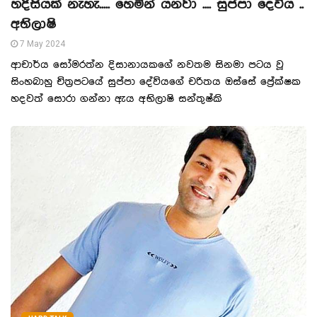
හදිසියක් නැහැ..... හෙමින් යනවා .... සුප්පා දෙවිය ..
අභිලාෂි
7 May 2024
ආචාර්ය සෝමරත්න දිසානායකගේ නවතම සිනමා පටය වූ
සිංහබාහු චිත්‍රපටයේ සුප්පා දේවියගේ චරිතය ඔස්සේ ප්‍රේක්ෂක
හදවත් සොරා ගන්නා ඇය අභිලාෂි සන්තුෂ්කි