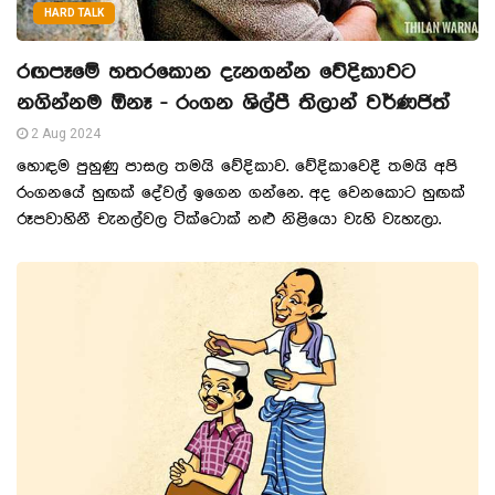
HARD TALK
රඟපෑමේ හතරකොන දැනගන්න වේදිකාවට
නගින්නම ඕනෑ - රංගන ශිල්පී තිලාන් වර්ණජිත්
2 Aug 2024
හොඳම පුහුණු පාසල තමයි වේදිකාව. වේදිකාවෙදී තමයි අපි
රංගනයේ හුඟක් දේවල් ඉගෙන ගන්නෙ. අද වෙනකොට හුඟක්
රූපවාහිනී චැනල්වල ටික්ටොක් නළු නිළියො වැහි වැහැලා.