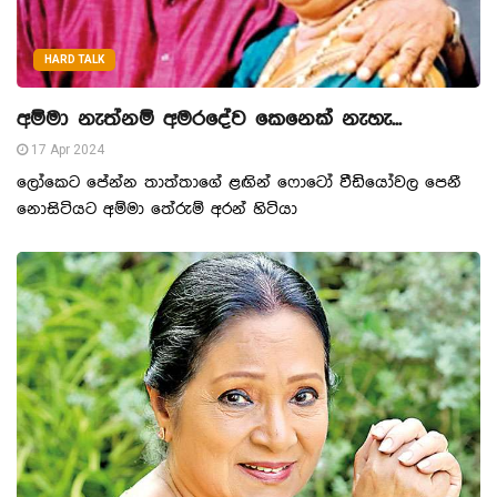
HARD TALK
අම්මා නැත්නම් අමරදේව කෙනෙක් නැහැ...
17 Apr 2024
ලෝකෙට පේන්න තාත්තාගේ ළඟින් ෆොටෝ වීඩියෝවල පෙනී
නොසිටියට අම්මා තේරුම් අරන් හිටියා