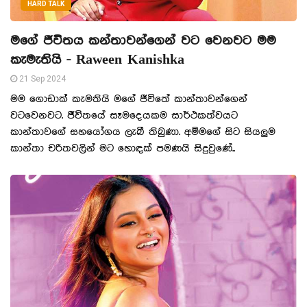
HARD TALK
මගේ ජීවිතය කන්තාවන්ගෙන් වට වෙනවට මම
කැමැතියි - Raween Kanishka
21 Sep 2024
මම ගොඩාක් කැමතියි මගේ ජීවිතේ කාන්තාවන්ගෙන්
වටවෙනවට. ජීවිතයේ සෑමදෙයකම සාර්ථකත්වයට
කාන්තාවගේ සහයෝගය ලැබී තිබුණා. අම්මගේ සිට සියලුම
කාන්තා චරිතවලින් මට හොඳක් පමණයි සිදුවුණේ..