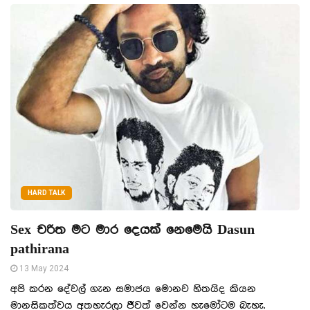
HARD TALK
Sex චරිත මට මාර දෙයක් නෙමෙයි Dasun
pathirana
13 May 2024
අපි කරන දේවල් ගැන සමාජය මොනව හිතයිද කියන
මානසිකත්වය අතහැරලා ජීවත් වෙන්න හැමෝටම බැහැ.