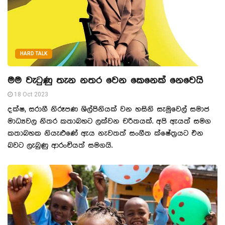
HARD TALK
මම වැටුණු තැන නතර වෙන කෙනෙක් නෙවෙයි
18 Oct 2023
දක්ෂ, සරාගී නිරූපණ ශිල්පිනියක් වන හසිනි සැමුවෙල් සමාජ
මාධ්‍යවල නිතර කතාබහට ලක්වන චරිතයක්. අපි ඇයත් සමග
කතාබහක නියැළුණේ ඇය නැවතත් සංගීත ක්ෂේත‍්‍රයට එන
බවට ලැබුණු ආරංචියත් සමගයි.