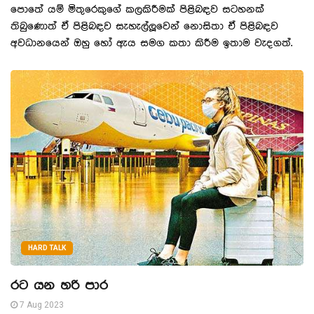
පොතේ යම් මිතුරෙකුගේ කලකිරීමක් පිළිබඳව සටහනක්
තිබුණොත් ඒ පිළිබඳව සැහැල්ලූවෙන් නොසිතා ඒ පිළිබඳව
අවධානයෙන් ඔහු හෝ ඇය සමග කතා කිරීම ඉතාම වැදගත්.
HARD TALK
රට යන හරි පාර
7 Aug 2023