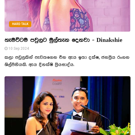
HARD TALK
හැමවිටම පවුලට මුල්තැන දෙනවා - Dinakshie
10 Sep 2024
කලා පවුලකින් පැවතගෙන එන ඇය ඉතා දක්ෂ, ජනප්‍රිය රංගන
ශිල්පිනියකි. ඇය දිනක්ෂි ප්‍රියසාද්ය.