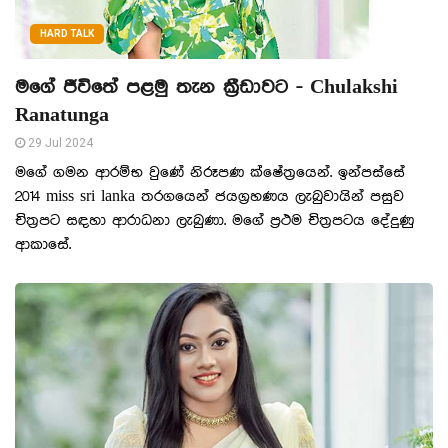
HARD TALK
මගේ ජීවිතේ පළමු තැන ක්‍රීඩාවට - Chulakshi
Ranatunga
29 Jul 2024
මගේ ගමන ආරම්භ වුණේ නිරූපණ ක්ෂේත්‍රයෙන්. ඉන්පස්සේ
2014 miss sri lanka තරගයෙන් ජයග්‍රහණය ලැබුවායින් පසුව
චිත්‍රපට සඳහා ආරාධනා ලැබුණා. මගේ ප්‍රථම චිත්‍රපටය දේදුණු
ආකාසේ.