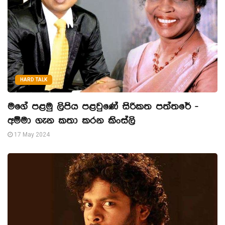
HARD TALK
මගේ පළමු ලිපිය පළවුණේ සිරිකත පත්තරේ -
අම්මා ගැන කතා කරන කිංස්ලි
17 May 2024