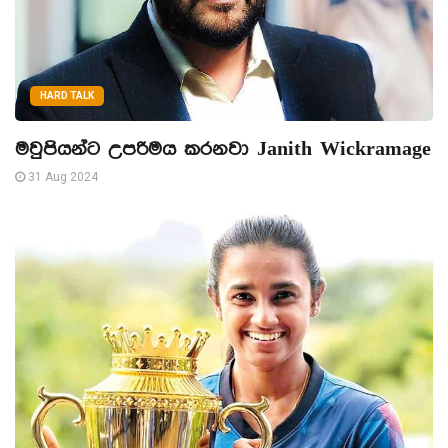
HARD TALK
මවුපියන්ට උපරිමය කරනවා Janith Wickramage
31 Aug 2024