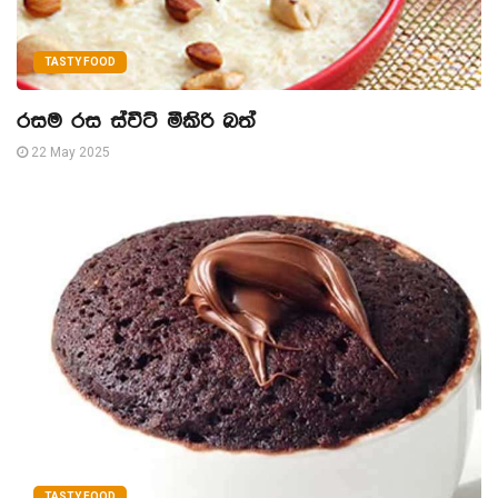
TASTY FOOD
රසම රස ස්වීට් මීකිරි බත්
22 May 2025
TASTY FOOD