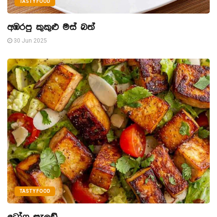
TASTY FOOD
අඹරපු කුකුළු මස් බත්
30 Jun 2025
TASTY FOOD