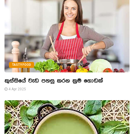
TASTY FOOD
කුස්සියේ වැඩ පහසු කරන ක්‍රම ගොඩක්
4 Apr 2025