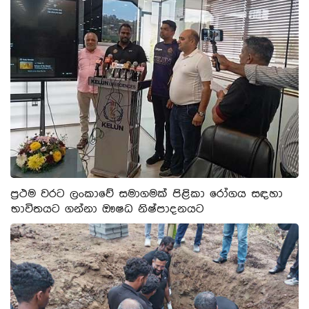
ප්‍රථම වරට ලංකාවේ සමාගමක් පිළිකා රෝගය සඳහා
භාවිතයට ගන්නා ඖෂධ නිෂ්පාදනයට