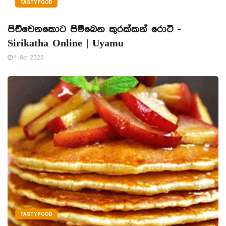
TASTY FOOD
පිච්චෙනකොට පිම්බෙන කුරක්කන් රොටී -
Sirikatha Online | Uyamu
1 Apr 2025
TASTY FOOD