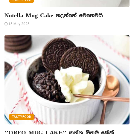
Nutella Mug Cake හදන්නේ මෙහෙමයි
15 May 2025
TASTY FOOD
’’OREO MUG CAKE’’ කන්න ඕනම කේක්