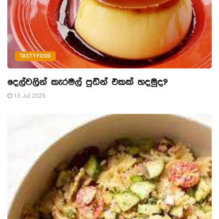
TASTY FOOD
දෙල්වලින් කැරමල් පුඩින් එකක් හදමුද?
13 Jul 2025