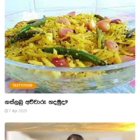
TASTY FOOD
ගස්ලබු අච්චාරු හදමුද?
7 Apr 2025