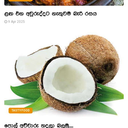
ළඟ එන අවුරුද්දට නැතුවම බැරි රසය
9 Apr 2025
TASTY FOOD
පොල් අච්චාරු හදලා බලමු.....