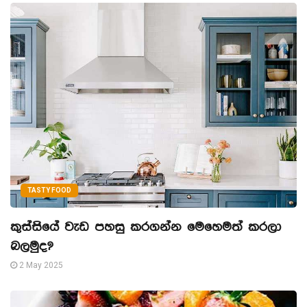
TASTY FOOD
කුස්සියේ වැඩ පහසු කරගන්න මෙහෙමත් කරලා
බලමුද?
2 May 2025