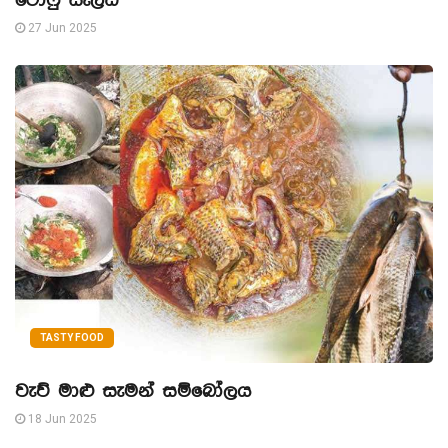
ටෝෆු සැලඩ්
27 Jun 2025
TASTY FOOD
වැව් මාළු සැමන් සම්බෝලය
18 Jun 2025