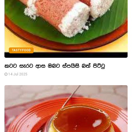
TASTY FOOD
කටට සැරට ආස ඔබට ස්පයිසි බත් පිට්ටු
14 Jul 2025