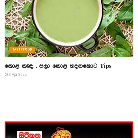
TASTY FOOD
කොළ කැඳ , පලා කොළ හදනකොට Tips
3 Apr 2025