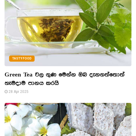
TASTY FOOD
Green Tea වල ගුණ මෙන්න ඔබ දැනගත්තොත්
හැමදාම පානය කරයි
28 Apr 2025