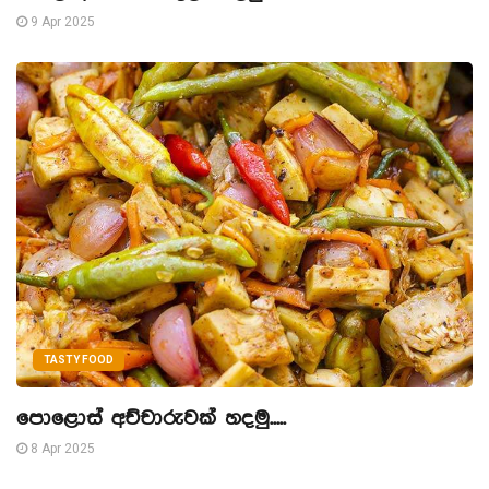
9 Apr 2025
TASTY FOOD
පොළොස් අච්චාරුවක් හදමු.....
8 Apr 2025