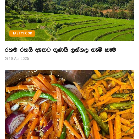
TASTY FOOD
රහම රහයි ඇඟට ගුණයි ලග්ගල ගැමි කෑම
10 Apr 2025