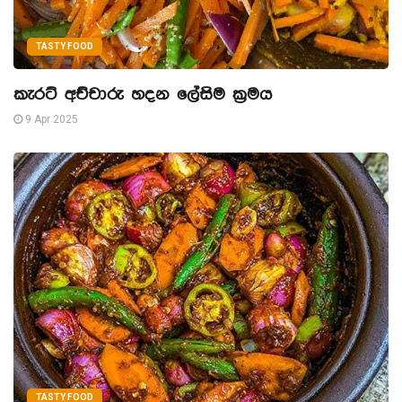
TASTY FOOD
කැරට් අච්චාරු හදන ලේසිම ක්‍රමය
9 Apr 2025
TASTY FOOD