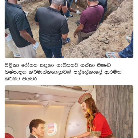
පිළිකා රෝගය සඳහා භාවිතයට ගන්නා ඖෂධ
නිෂ්පාදන කර්මාන්තශාලාවක් පල්ලේකැලේ ආරම්භ
කිරීමට පියවර