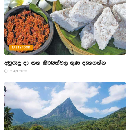
TASTY FOOD
අවුරුදු දා කන කිරිබත්වල ගුණ දැනගන්න
12 Apr 2025