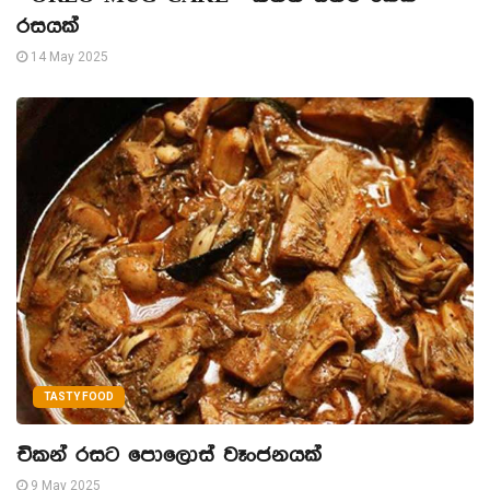
රසයක්
14 May 2025
TASTY FOOD
චිකන් රසට පොලොස් වෑංජනයක්
9 May 2025