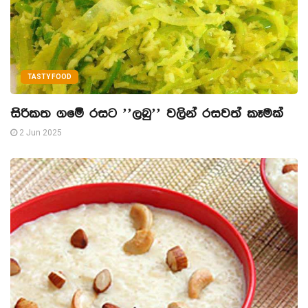
TASTY FOOD
සිරිකත ගමේ රසට ’’ලබු’’ වලින් රසවත් කෑමක්
2 Jun 2025