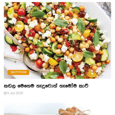
TASTY FOOD
කඩල මෙහෙම හැදුවොත් හැමෝම කාවි
9 Jun 2025