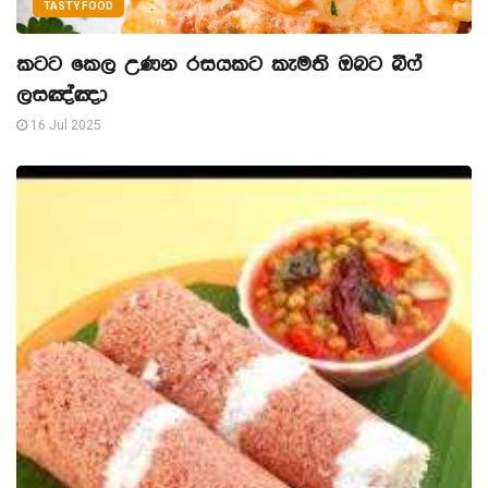
TASTY FOOD
කටට කෙල උණන රසයකට කැමති ඔබට බීෆ්
ලසඤ්ඤා
16 Jul 2025