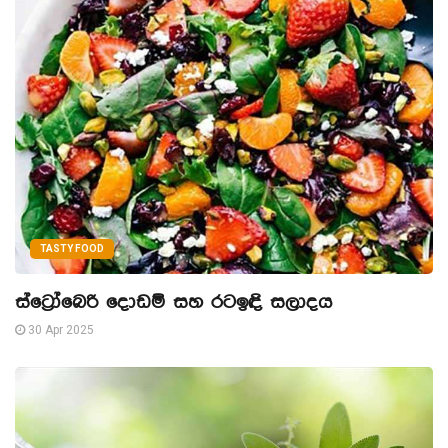
TASTY FOOD
ස්ට්‍රෝබෙරි දොඩම් සහ රටඉඳි සලාදය
30 Apr 2025