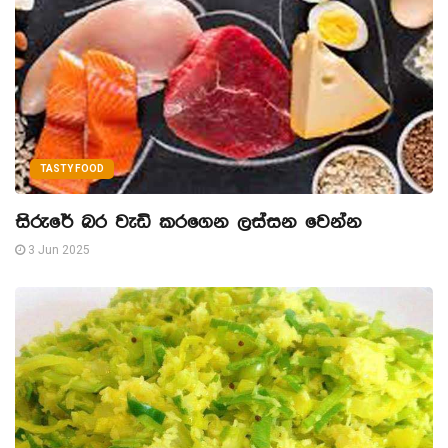
TASTY FOOD
සිරුරේ බර වැඩි කරගෙන ලස්සන වෙන්න
3 Jun 2025