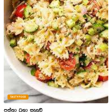
TASTY FOOD
පස්තා ටූනා සැලඩ්