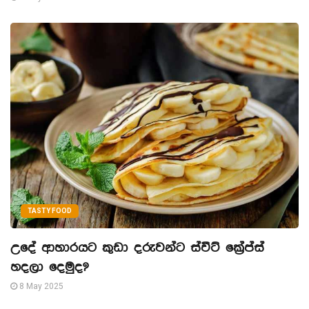
TASTY FOOD
උදේ ආහාරයට කුඩා දරුවන්ට ස්වීට් ක්‍රේප්ස්
හදලා දෙමුද?
8 May 2025