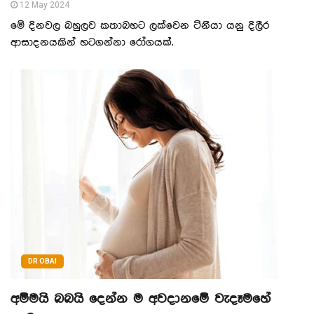
12 May 2024
මේ දිනවල බහුලව කතාබහට ලක්වෙන ටිනීයා යනු දිලීර
ආසාදනයකින් හටගන්නා රෝගයක්.
DR OBAI
අම්මයි බබයි දෙන්න ම අවදානමේ වැදෑමහේ