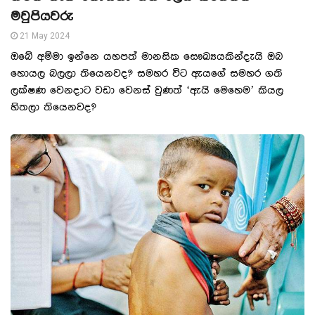
මවුපියවරු
21 May 2024
ඔබේ අම්මා ඉන්නෙ යහපත් මානසික සෞඛ්‍යයකින්දැයි ඔබ
හොයල බලලා තියෙනවද? සමහර විට ඇයගේ සමහර ගති
ලක්ෂණ වෙනදාට වඩා වෙනස් වුණත් ‘ඇයි මෙහෙම’ කියල
හිතලා තියෙනවද?