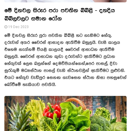
මේ දිනවල සිරුර පරා පවතින බිබිළි - දහදිය
බිබිලවලට සමාන රෝග
19 Dec 2023
මේ දිනවල සිරුර පූරා පවතින බිබිළි හට ගැනීමට හේතු.
දරුවන් අතර වෛරස් ආසාදන ඇතිවීම බහුලයි. වැසි කාලය
එහෙම නැත්නම් වියළි කාලයදී වෛරස් ආසාධන ඇතිවීම
බහුලයි. වෛරස් ආසාධන කුඩා දරුවන්ට ඇතිවීමට ප්‍රධාන
හේතුවක් ලෙස බලන්නේ දෙමව්පියන්ගෙන්,පෙර පාසල්, දිවා
සුරැකුම් මධ්‍යස්ථාන පාසල් වැනි ස්ථානවලින් ඇතිවීමට පුළුවනි.
එයට හේතුව වැඩිපුර සෙනඟ ගැවසෙන ස්ථාන නිසා පහසුවෙන්
බෝවීමේ හැකියාව පවතියි.