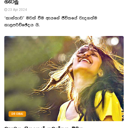
ගැටලු
23 Apr 2024
‘කාන්තාව’ මවක් වීම ඇයගේ ජීවිතයේ වැදගත්ම
කාලපරිච්ඡේදය යි.
DR OBAI