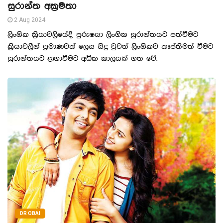
සුරාන්ත අක්‍රමතා
2 Aug 2024
ලිංගික ක්‍රියාවලියේදී පුරුෂයා ලිංගික සුරාන්තයට පත්වීමට
ක්‍රියාවලීන් ප්‍රමාණවත් ලෙස සිදු වුවත් ලිංගිකව තෘප්තිමත් වීමට
සුරාන්තයට ළඟාවීමට අධික කාලයක් ගත වේ.
DR OBAI