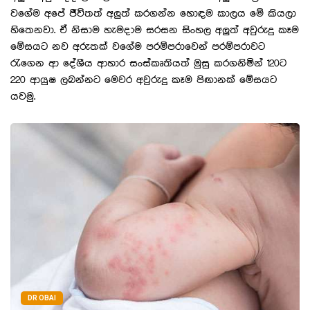
වගේම අපේ ජීවිතත් අලුත් කරගන්න හොඳම කාලය මේ කියලා
හිතෙනවා. ඒ නිසාම හැමදාම සරසන සිංහල අලුත් අවුරුදු කෑම
මේසයට නව අරුතක් වගේම පරම්පරාවෙන් පරම්පරාවට
රැගෙන ආ දේශීය ආහාර සංස්කෘතියත් මුසු කරගනිමින් 120ට
220 ආයුෂ ලබන්නට මෙවර අවුරුදු කෑම පිඟානක් මේසයට
යවමු.
DR OBAI