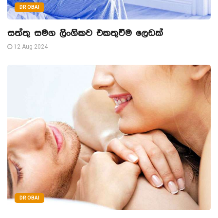
DR OBAI
සත්තු සමග ලිංගිකව එකතුවීම ලෙඩක්
12 Aug 2024
DR OBAI