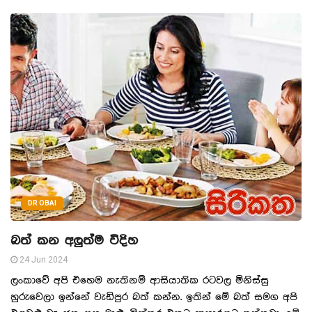
DR OBAI
බත් කන අලුත්ම විදිහ
24 Jun 2024
ලංකාවේ අපි එහෙම නැතිනම් ආසියාතික රටවල මිනිස්සු
හුරුවෙලා ඉන්නේ වැඩිපුර බත් කන්න. ඉතින් මේ බත් සමග අපි