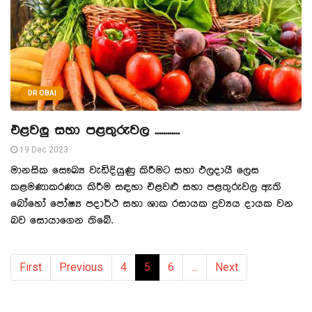
DR OBAI
එළවලු සහා පළතුරුවල ............
19 Dec 2023
මානසික සෞඛ්‍ය වැඩිදියුණු කිරීමට සහා ඵලදායී ලෙස
කළමණාකරණය කිරීම සඳහා එළවළු සහා පළතුරුවල ඇති
බෝහෝ පෝෂ්‍ය පදාර්ථ සහා ශාක රසායක ද්‍රව්‍යය දායක වන
බව සොයාගෙන තිබේ.
First
Previous
4
5
6
...
Next