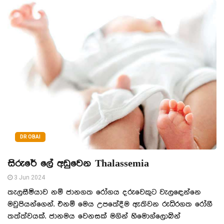
DR OBAI
සිරුරේ ලේ අඩුවෙන Thalassemia
3 Jun 2024
තැලසීමියාව නම් ජානගත රෝගය දරුවෙකුට වැලඳෙන්නෙ
මවුපියන්ගෙන්. එනම් මෙය උපතේදීම ඇතිවන රුධිරගත රෝගී
තත්ත්වයක්. ජානමය වෙනසක් මගින් හිමොග්ලොබින්