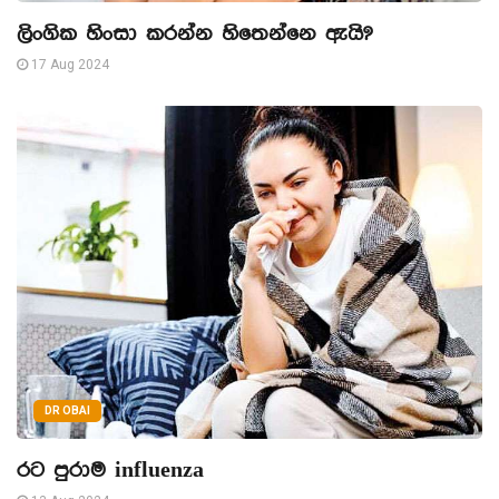
ලිංගික හිංසා කරන්න හිතෙන්නෙ ඇයි?
17 Aug 2024
DR OBAI
රට පුරාම influenza