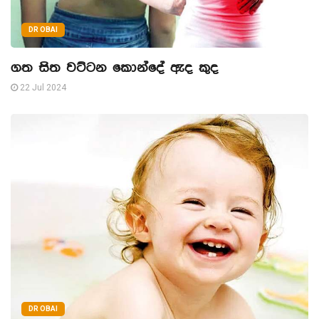
DR OBAI
ගත සිත වට්ටන කොන්දේ ඇද කුද
22 Jul 2024
DR OBAI