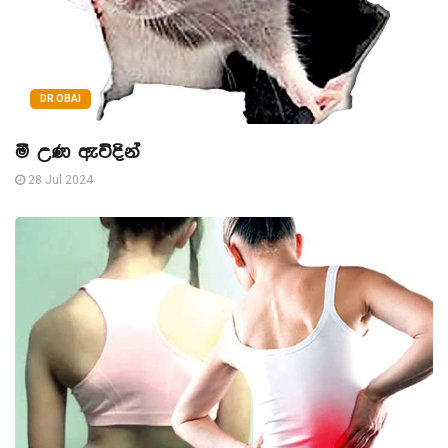
DR OBAI
මී උණ ඇවිදින්
28 Jul 2024