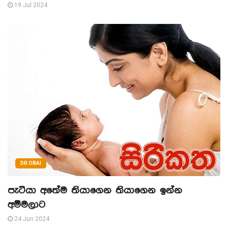
19 Jul 2024
DR OBAI
පැටියා අතේම තියාගෙන තියාගෙන ඉන්න
අම්මලාට
24 Jun 2024