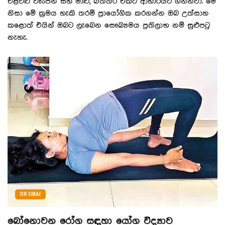
එළවළු වෑංජන සහ මාළු, බිත්තර එකට ආහාරයට ගන්නවා. මේ
නිසා මේ ක්‍රමය හැකි තරම් ප්‍රායෝගික කරගන්න ඔබ උත්සාහ
කළොත් එයින් ඔබට ලැබෙන සෞඛ්‍යමය ප්‍රතිලාභ නම් සුළුපටු
නැහැ.
DR OBAI
බෝනොවන රෝග සඳහා යෝග විද්‍යාව