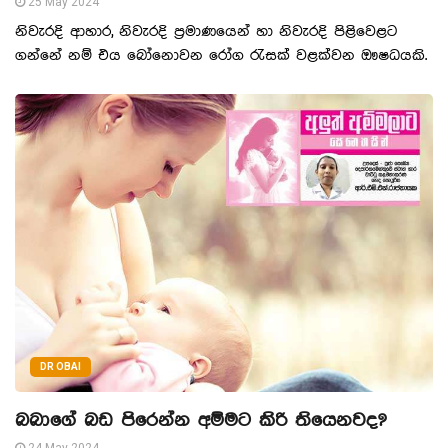
25 May 2024
නිවැරදි ආහාර, නිවැරදි ප්‍රමාණයෙන් හා නිවැරදි පිළිවෙළට
ගන්නේ නම් එය බෝනොවන රෝග රැසක් වළක්වන ඖෂධයකි.
DR OBAI
බබාගේ බඩ පිරෙන්න අම්මට කිරි තියෙනවද?