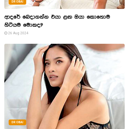
DR OBAI
ආදරේ බෙදාගන්න එයා ළඟ ඔයා කොහොම
හිටියම මොකද?
26 Aug 2024
DR OBAI