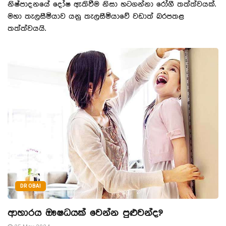
නිෂ්පාදනයේ දෝෂ ඇතිවීම නිසා හටගන්නා රෝගී තත්ත්වයක්.
මහා තැලසීමියාව යනු තැලසීමියාවේ වඩාත් බරපතළ
තත්ත්වයයි.
DR OBAI
ආහාරය ඖෂධයක් වෙන්න පුළුවන්ද?