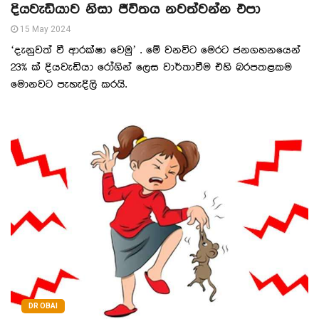
දියවැඩියාව නිසා ජීවිතය නවත්වන්න එපා
15 May 2024
‘දැනුවත් වී ආරක්ෂා වෙමු’ . මේ වනවිට මෙරට ජනගහනයෙන්
23% ක් දියවැඩියා රෝගින් ලෙස වාර්තාවීම එහි බරපතළකම
මොනවට පැහැදිලි කරයි.
DR OBAI