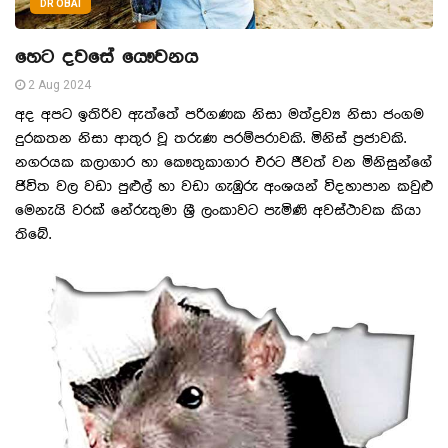
DR OBAI
හෙට දවසේ යෞවනය
2 Aug 2024
අද අපට ඉතිරිව ඇත්තේ පරිගණක නිසා මත්ද්‍රව්‍ය නිසා ජංගම
දුරකතන නිසා ආතුර වූ තරුණ පරම්පරාවකි. මිනිස් ප්‍රජාවකි.
නගරයක කලාගාර හා කෞතුකාගාර එරට ජීවත් වන මිනිසුන්ගේ
ජිවිත වල වඩා පුළුල් හා වඩා ගැඹුරු අංශයන් විදහාපාන කවුළු
මෙනැයි වරක් නේරුතුමා ශ්‍රී ලංකාවට පැමිණි අවස්ථාවක කියා
තිබේ.