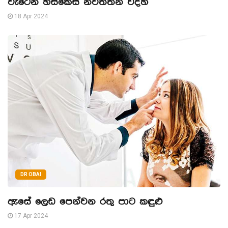
වැටෙන හිසකෙස් නවත්තන විදිහ
18 Apr 2024
DR OBAI
ඇසේ ලෙඩ පෙන්වන රතු පාට කඳුළු
17 Apr 2024