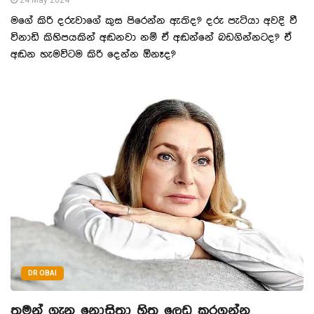
24 May 2024
මගේ කිරි දරුවාගේ කුස පිරෙන්න ඇතිද? දරු පැටියා අවදි වී
විනාඩි කිහිපයකින් අඬනවා නම් ඒ අඬන්නේ බඩගින්නටද? ඒ
අඬන හැමවිටම කිරි දෙන්න ඕනෑද?
DR OBAI
තමන් ගැන නොසිතා හිත ලෙඩ කරගන්න