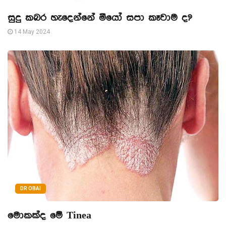
සුදු කබර හැදෙන්නේ මීයෝ සපා කෑවාම ද?
14 May 2024
DR OBAI
මොකක්ද මේ Tinea