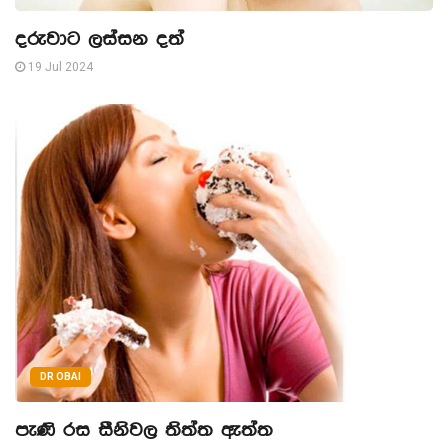
දරුවාට ලස්සන දත්
19 Jul 2024
DR OBAI
පැණි රස සීනිවල තිත්ත ඇත්ත