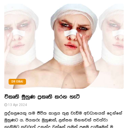
DR OBAI
විකෘති මුහුණ ප්‍රකෘති කරන හැටි
13 Apr 2024
පුද්ගලයෙකු තම ජීවිත කාලය තුළ වැඩිම අවධානයක් දෙන්නේ
මුහුණට ය. පියකරු මුහුණක්, ලස්සන සිනහවක් පවත්වා
ගැනීමට කවුරුත් උනන්දු වන්නේ තමන් පළමු දැකීමෙන් ම