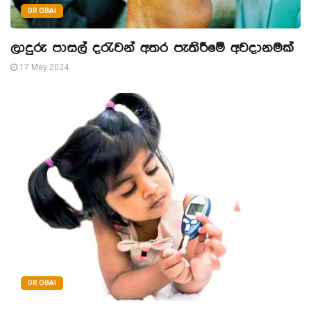
DR OBAI
ලාදුරු පාසල් දරැවන් අතර පැතිරීමේ අවදානමක්
17 May 2024
DR OBAI