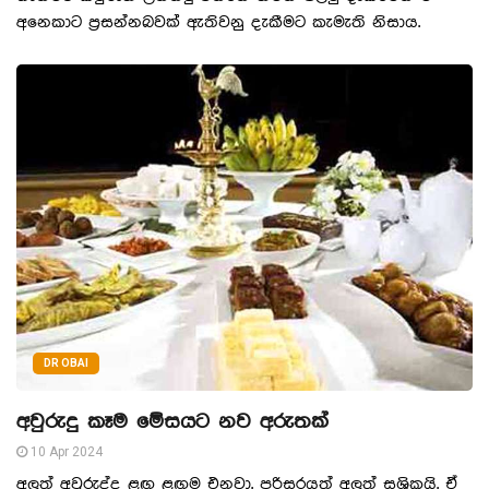
අනෙකාට ප්‍රසන්නබවක් ඇතිවනු දැකීමට කැමැති නිසාය.
DR OBAI
අවුරුදු කෑම මේසයට නව අරුතක්
10 Apr 2024
අලුත් අවුරුද්ද ළඟ ළඟම එනවා. පරිසරයත් අලුත් සශ්‍රිකයි. ඒ