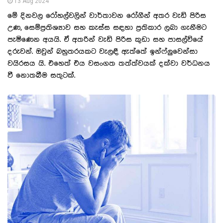
13 Aug 2024
මේ දිනවල රෝහල්වලින් වාර්තාවන රෝගීන් අතර වැඩි පිරිස
උණ, සෙම්ප්‍රතිශ්‍යාව සහ කැස්ස සඳහා ප්‍රතිකාර ලබා ගැනීමට
පැමිණෙන අයයි. ඒ අතරින් වැඩි පිරිස කුඩා සහ පාසල්වියේ
දරුවන්. ඔවුන් බහුතරයකට වැලඳී ඇත්තේ ඉන්ෆ්ලුවෙන්සා
වයිරසය යි. එහෙත් එය වසංගත තත්ත්වයක් දක්වා වර්ධනය
වී නොතබීම සතුටක්.