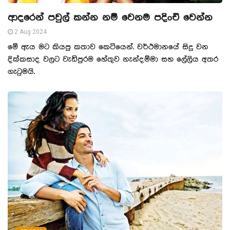
ආදරෙන් පවුල් කන්න නම් වෙනම පදිංචි වෙන්න
2 Aug 2024
මේ ඇය මට කියපු කතාව කෙටියෙන්. වර්ථමානයේ සිදු වන
දික්කසාද වලට වැඩිපුරම හේතුව නැන්දම්මා සහ ලේලිය අතර
ගැටුමයි.