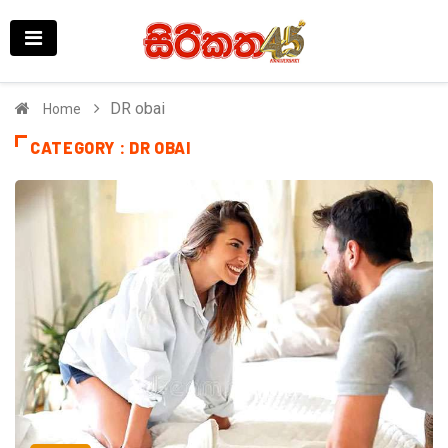
DR obai
Home
CATEGORY : DR OBAI