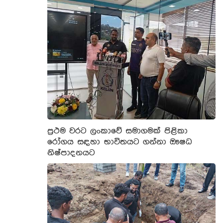
ප්‍රථම වරට ලංකාවේ සමාගමක් පිළිකා
රෝගය සඳහා භාවිතයට ගන්නා ඖෂධ
නිෂ්පාදනයට