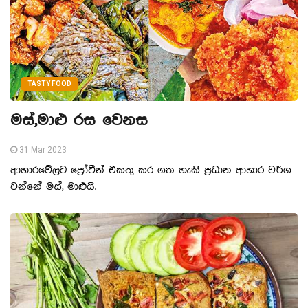
TASTY FOOD
මස්,මාළු රස වෙනස
31 Mar 2023
ආහාරවේලට ප්‍රෝටීන් එකතු කර ගත හැකි ප්‍රධාන ආහාර වර්ග
වන්නේ මස්, මාළුයි.