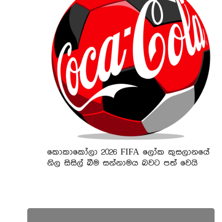
කොකාකෝලා 2026 FIFA ලෝක කුසලානයේ
නිල සිසිල් බීම සන්නාමය බවට පත් වෙයි