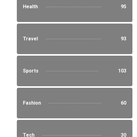
Health
95
Travel
93
Sports
103
Fashion
60
Tech
30