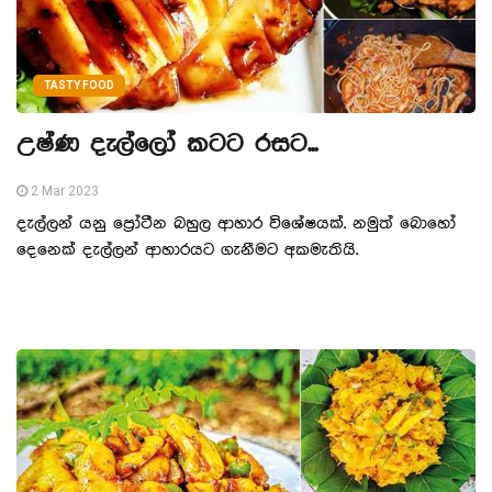
TASTY FOOD
උෂ්ණ දැල්ලෝ කටට රසට...
2 Mar 2023
දැල්ලන් යනු ප්‍රෝටීන බහුල ආහාර විශේෂයක්. නමුත් බොහෝ
දෙනෙක් දැල්ලන් ආහාරයට ගැනීමට අකමැතියි.