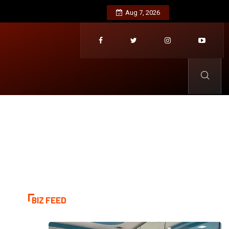
අනුන්ට උදව් කරන අය වැඩි කාලයක් ජීවත්
Aug 7, 2026
BIZ FEED