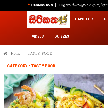
TRENDING NOW
දින හතරක මහ වැස්සක්, අවදානම් 
HARD TALK
B
VIDEOS
QUIZZES
Home
TASTY FOOD
CATEGORY : TASTY FOOD