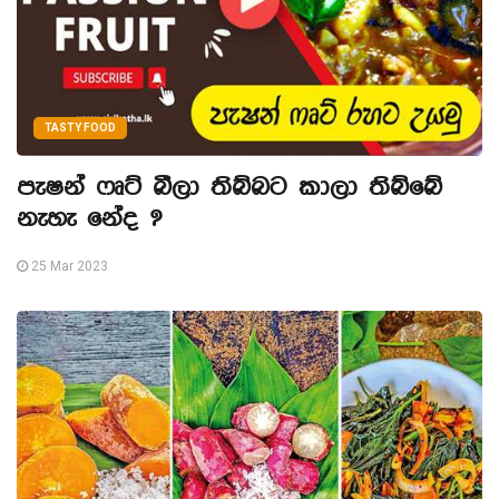
TASTY FOOD
පැෂන් ෆෘට් බීලා තිබ්බට කාලා තිබ්බේ
නැහැ නේද ?
25 Mar 2023