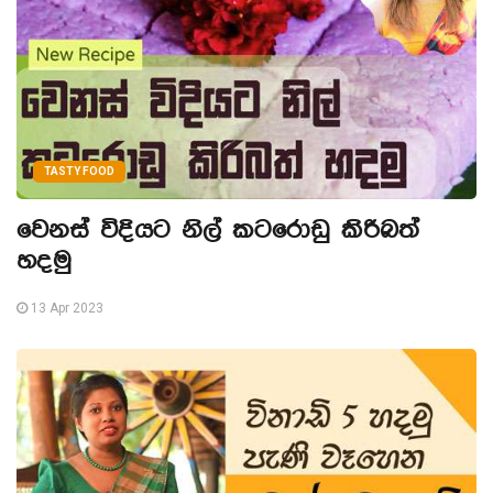
TASTY FOOD
වෙනස් විදියට නිල් කටරොඩු කිරිබත්
හදමු
13 Apr 2023