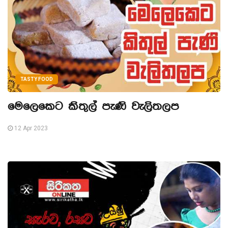
TASTY FOOD
මෙලෙකෙට කිතුල් පැණි වැලිතලප
12 Apr 2023