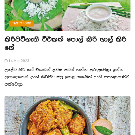
TASTY FOOD
කිරිපිටිනැති ටීඑකක් පොල් කිරි හාල් කිරි
තේ
14 Mar 2023
උදේට කිරි තේ එකකින් දවස පටන් ගන්න පුරුදුවෙලා ඉන්න
හුඟදෙනෙක් දැන් කිරිපිටි මිල ඉහළ යෑමෙන් දැඩි අපහසුතාවට
පත්වෙලා.