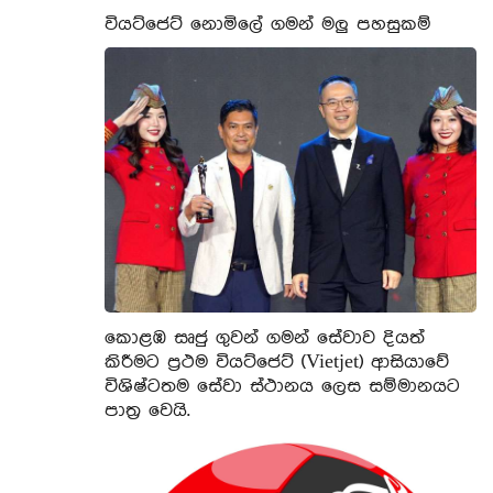
වියට්ජෙට් නොමිලේ ගමන් මලු පහසුකම්
කොළඹ සෘජු ගුවන් ගමන් සේවාව දියත්
කිරීමට ප්‍රථම වියට්ජෙට් (Vietjet) ආසියාවේ
විශිෂ්ටතම සේවා ස්ථානය ලෙස සම්මානයට
පාත්‍ර වෙයි.