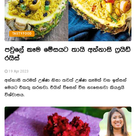
TASTY FOOD
පවුලේ කෑම මේසයට තායි අන්නාසි ෆ්‍රයිඩ්
රයිස්
19 Apr 2023
අන්නාසි තරමක් උෂ්ණ නිසා තවත් උෂ්ණ කෑමක් වන ඉස්සන්
මෙයට එකතු කරනවා. එයින් විසෙන් විස නැසෙනවා කියලයි
විශ්වාසය.