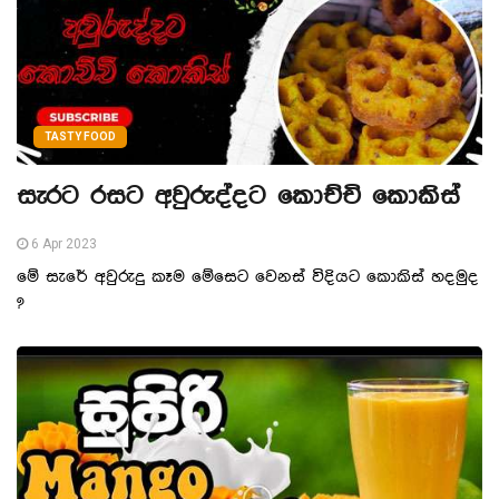
TASTY FOOD
සැරට රසට අවුරුද්දට කොච්චි කොකිස්
6 Apr 2023
මේ සැරේ අවුරුදු කෑම මේසෙට වෙනස් විදියට කොකිස් හදමුද
?