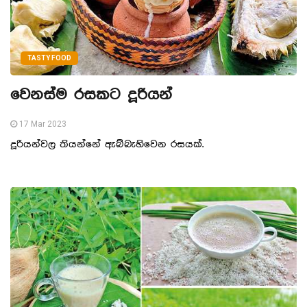
TASTY FOOD
වෙනස්ම රසකට දූරියන්
17 Mar 2023
දූරියන්වල තියන්නේ ඇබ්බැහිවෙන රසයක්.