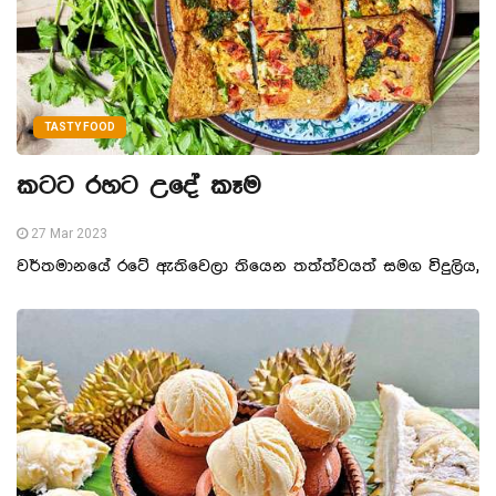
TASTY FOOD
කටට රහට උදේ කෑම
27 Mar 2023
වර්තමානයේ රටේ ඇතිවෙලා තියෙන තත්ත්වයත් සමග විදුලිය,