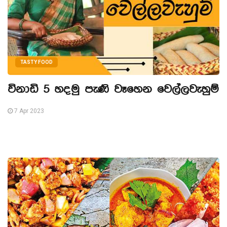
TASTY FOOD
විනාඩි 5 හදමු පැණි වෑහෙන වෙල්ලවැහුම්
7 Apr 2023