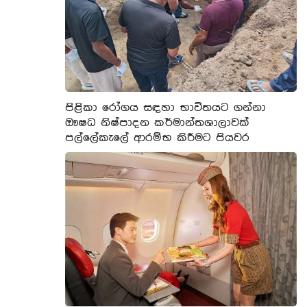
පිළිකා රෝගය සඳහා භාවිතයට ගන්නා
ඖෂධ නිෂ්පාදන කර්මාන්තශාලාවක්
පල්ලේකැලේ ආරම්භ කිරීමට පියවර