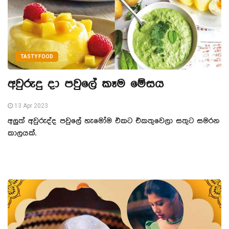
TASTY FOOD
අවුරුදු දා පවුලේ කෑම මේසය
13 Apr 2023
අලුත් අවුරුද්ද පවුලේ හැමෝම එකට එකතුවෙලා සතුට සමරන
කාලයක්.