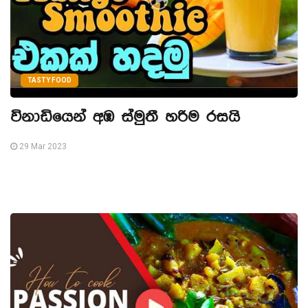
TASTY FOOD
විනාඩියෙන් අඹ ස්මුතී හරිම රසයි
29 Mar 2023