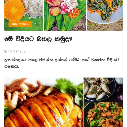
TASTY FOOD
මේ විදියට බතල කමුද?
15 Mar 2023
හුඟක්දෙනා බතල පිසින්න දන්නේ තම්බා හෝ වෑංජන විදියට
පමණයි.